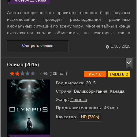
4 сезон 22 серия
Агенты американского правительственного бюро научных
исследований проводят расследования различных
аномальных ситуаций по всему миру. Многие тайны в конце
оказываются вполне объяснимы, но некоторые так и
остаются под вопросом. ...
17.05.2025
Олимп (2015)
2.4/5 (
109
гол.)
KP 4.6
IMDB 6.2
Год выпуска:
2015
Страна:
Великобритания
,
Канада
Жанр:
Фэнтези
Продолжительность:
46 мин
Качество:
HD (720p)