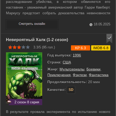
расследование убийства, в котором обвиняется его
наставник - уважаемый американский автор Гарри Квеберт.
Маркусу предстоит собрать доказательства невиновности
Гарри, в противном случае последнему грозит
электрический стул. ...
18.05.2025
Невероятный Халк (1-2 сезон)
3.3/5 (
95
гол.)
KP 6.3
IMDB 6.8
Год выпуска:
1996
Страна:
США
Жанр:
Мультсериалы
,
Боевики
,
Приключения
,
Фэнтези
,
Фантастика
Продолжительность:
20 мин
Качество:
SD
2 сезон 8 серия
В результате провала эксперимента по испытанию нового