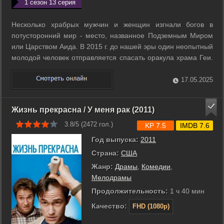
1 сезон 13 серия
Несколько храбрых мужчин и женщин изгнали богов в
потусторонний мир - место, названное Подземным Миром
или Царством Аида. В 2015 г. до нашей эры один неопытный
молодой человек отправляется спасать оракула храма Геи.
Ему предстоит испытать любовь, предательство,
разочарование и изгнание. Пройдя тяжелый путь, он
17.05.2025
превращается в безжалостного лидера, ...
Жизнь прекрасна / У меня рак (2011)
3.8/5 (
2472
гол.)
KP 7.5
IMDB 7.6
Год выпуска:
2011
Страна:
США
Жанр:
Драмы
,
Комедии
,
Мелодрамы
Продолжительность:
1 ч 40 мин
Качество:
FHD (1080p)