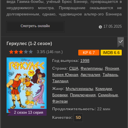
вида Гамма-бомбы, учёный Брюс Бэннер, превращается в
неудержимого монстра. Превращение оказывается не
долговременным, однако, чудовищное альтер-эго Бэннера
продолжает давать о себе знать, в моменты вспышек гнева.
С целью обеспечения гос. Безопасности военные начинают
17.05.2025
охоту на Бэннера. ...
Геркулес (1-2 сезон)
3.3/5 (
146
гол.)
KP 6.7
IMDB 6.6
Год выпуска:
1998
Страна:
США
,
Филиппины
,
Япония
,
Корея Южная
,
Австралия
,
Тайвань
,
Таиланд
Жанр:
Мультсериалы
,
Комедии
,
Боевики
,
Приключения
,
Семейные
,
Фэнтези
Продолжительность:
22 мин
2 сезон 13 серия
Качество:
SD