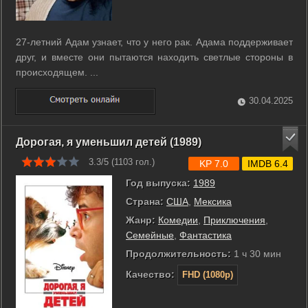
27-летний Адам узнает, что у него рак. Адама поддерживает
друг, и вместе они пытаются находить светлые стороны в
происходящем. ...
30.04.2025
Дорогая, я уменьшил детей (1989)
3.3/5 (
1103
гол.)
KP 7.0
IMDB 6.4
Год выпуска:
1989
Страна:
США
,
Мексика
Жанр:
Комедии
,
Приключения
,
Семейные
,
Фантастика
Продолжительность:
1 ч 30 мин
Качество:
FHD (1080p)