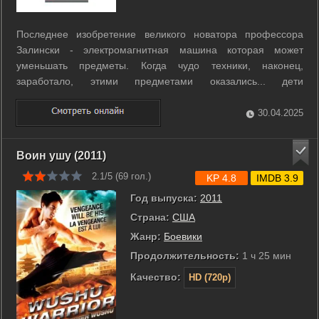
Последнее изобретение великого новатора профессора
Залински - электромагнитная машина которая может
уменьшать предметы. Когда чудо техники, наконец,
заработало, этими предметами оказались... дети
изобретателя, попавшие в поле действия прибора. Они и
так не отличались гигантским ростом, а теперь еще и
30.04.2025
сократились в размере настолько, что их вообще ...
Воин ушу (2011)
2.1/5 (
69
гол.)
KP 4.8
IMDB 3.9
Год выпуска:
2011
Страна:
США
Жанр:
Боевики
Продолжительность:
1 ч 25 мин
Качество:
HD (720p)