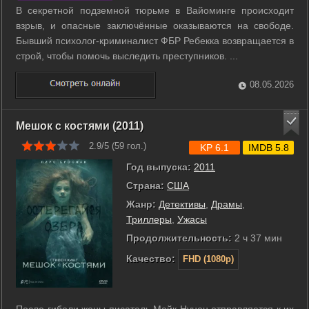
В секретной подземной тюрьме в Вайоминге происходит
взрыв, и опасные заключённые оказываются на свободе.
Бывший психолог-криминалист ФБР Ребекка возвращается в
строй, чтобы помочь выследить преступников. ...
08.05.2026
Мешок с костями (2011)
2.9/5 (
59
гол.)
KP 6.1
IMDB 5.8
Год выпуска:
2011
Страна:
США
Жанр:
Детективы
,
Драмы
,
Триллеры
,
Ужасы
Продолжительность:
2 ч 37 мин
Качество:
FHD (1080p)
После гибели жены писатель Майк Нунен отправляется к их