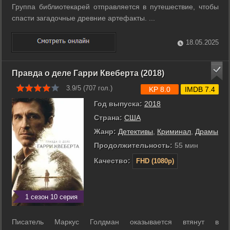
Группа библиотекарей отправляется в путешествие, чтобы
спасти загадочные древние артефакты. ...
18.05.2025
Правда о деле Гарри Квеберта (2018)
3.9/5 (
707
гол.)
KP 8.0
IMDB 7.4
Год выпуска:
2018
Страна:
США
Жанр:
Детективы
,
Криминал
,
Драмы
Продолжительность:
55 мин
Качество:
FHD (1080p)
1 сезон 10 серия
Писатель Маркус Голдман оказывается втянут в