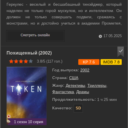
Геркулес - веселый и бесшабашный тинэйджер, который
наделен не только горой мускулов, но и интеллектом. Он
должен не только совершать подвиги, сражаясь с
монстрами, но и достойно учиться в академии Прометея,
чтобы не просрамить отца и стать настоящим героем. ...
17.05.2025
Похищенный (2002)
3.8/5 (
117
гол.)
KP 7.6
IMDB 7.8
Год выпуска:
2002
Страна:
США
Жанр:
Детективы
,
Триллеры
,
Фантастика
,
Драмы
Продолжительность:
1 ч 25 мин
Качество:
SD
1 сезон 10 серия