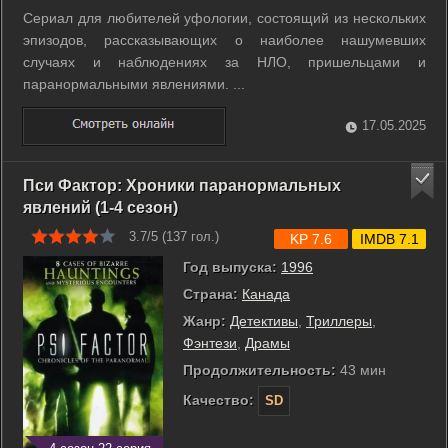
Сериал для любителей уфологии, состоящий из нескольких
эпизодов, рассказывающих о наиболее нашумевших
случаях и наблюдениях за НЛО, пришельцами и
паранормальными явлениями. ...
17.05.2025
Пси Фактор: Хроники паранормальных
явлений (1-4 сезон)
3.7/5 (
137
гол.)
KP 7.6
IMDB 7.1
Год выпуска:
1996
Страна:
Канада
Жанр:
Детективы
,
Триллеры
,
Фэнтези
,
Драмы
Продолжительность:
43 мин
Качество:
SD