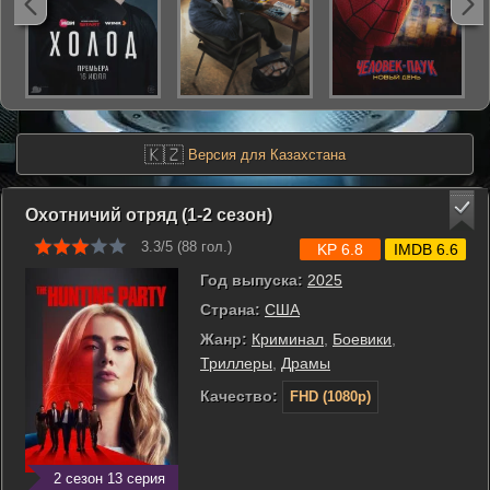
🇰🇿
Версия для Казахстана
Охотничий отряд (1-2 сезон)
3.3/5 (
88
гол.)
KP 6.8
IMDB 6.6
Год выпуска:
2025
Страна:
США
Жанр:
Криминал
,
Боевики
,
Триллеры
,
Драмы
Качество:
FHD (1080p)
2 сезон 13 серия