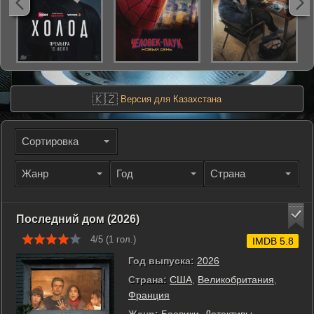
🇰🇿
Версия для Казахстана
Сортировка
Жанр
Год
Страна
Последний дом (2026)
4/5 (
1
гол.)
IMDB 5.8
Год выпуска:
2026
Страна:
США
,
Великобритания
,
Франция