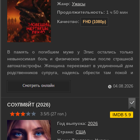
Жанр:
Ужасы
Продолжительность:
1 ч 50 мин
Качество:
FHD (1080p)
В память о погибшем муже у Элис остались только
невыносимая боль и физическое увечье после страшной
автокатастрофы. Женщина переезжает в уединенный дом
родственников супруга, надеясь обрести там покой и
исцеление. Однако вместо утешения она находит на
чердаке древнюю книгу, открывающую врата в мир
04.08.2026
кошмаров. Демонические силы проникают в жилище и ...
СОУЛМ8ЙТ (2026)
3.5/5 (
27
гол.)
IMDB 5.9
Год выпуска:
2026
Страна:
США