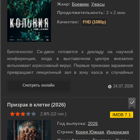
Жанр:
Боевики
,
Ужасы
Продолжительность:
2 ч 2 мин
Качество:
FHD (1080p)
Биотехнолог Се-джон готовится к докладу на научной
конференции, когда в выставочном центре внезапно
вспыхивает агрессивный вирус. Первые признаки заражения
превращают лекционный зал в зону хаоса и случайных
смертей. Власти немедленно блокируют здание, запирая
всех присутствующих внутри вместе с быстро
24.07.2026
меняющимися мутантами. Се-джон пытается найти ...
Призрак в клетке (2026)
2.8/5 (
12
гол.)
IMDB 7.1
Год выпуска:
2026
Страна:
Корея Южная
,
Индонезия