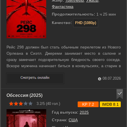
Жанр:
Триллеры
,
Ужасы
,
Фантастика
Продолжительность:
1 ч 25 мин
Качество:
FHD (1080p)
Рейс 298 должен был стать обычным перелетом из Нового
Орлеана в Сиэтл. Джереми занимает место в салоне и
сразу замечает подозрительную бледность своего соседа.
Вскоре мужчина начинает биться в конвульсиях, а старик в
проходе с криками падает замертво. У зараженных
пассажиров стремительно лопаются сосуды в глазах, что
08.07.2026
вызывает массовую панику среди ...
Обсессия (2025)
3.2/5 (
40
гол.)
KP 7.2
IMDB 8.1
Год выпуска:
2025
Страна:
США