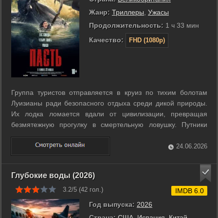
Жанр:
Триллеры
,
Ужасы
Продолжительность:
1 ч 33 мин
Качество:
FHD (1080p)
Группа туристов отправляется в круиз по тихим болотам
Луизианы ради безопасного отдыха среди дикой природы.
Их лодка ломается вдали от цивилизации, превращая
безмятежную прогулку в смертельную ловушку. Путники
осознают пугающий парадокс своего положения, когда
спокойные воды окрашиваются в тревожные тона.
24.06.2026
Огромный и невероятно быстрый бегемот ...
Глубокие воды (2026)
3.2/5 (
42
гол.)
IMDB 6.0
Год выпуска:
2026
Страна:
США
,
Испания
,
Китай
,