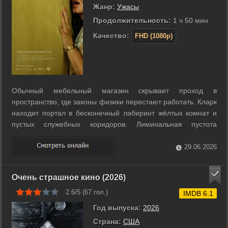
Жанр:
Ужасы
Продолжительность:
1 ч 50 мин
Качество:
FHD (1080p)
Обычный мебельный магазин скрывает проход в
пространство, где законы физики перестают работать. Кларк
находит портал в бесконечный лабиринт жёлтых комнат и
пустых служебных коридоров. Лиминальная пустота
постепенно поглощает его разум и превращается в
персональную ловушку. После исчезновения продавца в это
29.06.2026
измерение отправляется психотерапевт ...
Очень страшное кино (2026)
2.6/5 (
67
гол.)
IMDB 6.1
Год выпуска:
2026
Страна:
США