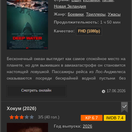
Новая Зеландия
Жанр:
Боевики
,
Триллеры
,
Ужасы
Продолжительность:
1 ч 50 мин
Качество:
FHD (1080p)
Бесконечный океан выглядит как самое спокойное место на
планете, но для выживших в авиакатастрофе он становится
настоящей ловушкой. Пассажиры рейса из Лос-Анджелеса
оказываются посреди бескрайней водной пустыни без
шансов на скорое спасение. Обломки фюзеляжа служат
единственным укрытием для группы людей, вынужденных
17.06.2026
бороться с холодом, голодом и ...
Хокум (2026)
3/5 (
40
гол.)
KP 6.7
IMDB 7.4
Год выпуска:
2026