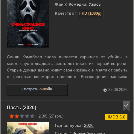
Жанр:
Комедии
,
Ужасы
Качество:
FHD (1080p)
Синди Кэмпбелл снова пытается скрыться от убийцы в
маске спустя двадцать шесть лет после их первой встречи.
Старые друзья давно живут своей жизнью и мечтают забыть
о кровавых кошмарах прошлого. Возвращение маньяка
заставляет компанию вновь объединиться ради выживания.
К ним присоединяется Сара, взрослая дочь главной
25.06.2026
героини. Теперь им нужно ...
Пасть (2026)
2.3/5 (
27
гол.)
IMDB 5.6
Год выпуска:
2026
Страна:
Великобритания