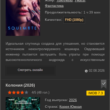
Жанр:
Триллеры
,
Ужасы
,
Фантастика
Продолжительность:
1 ч 39 мин
Качество:
FHD (1080p)
Идеальная спутница создана для утешения, но становится
источником неконтролируемого кошмара. Овдовевший
инженер пытается заглушить боль утраты при помощи
высокотехнологичного андроида с искусственным
интеллектом. Сначала устройство кажется безупречным
помощником, настроенным на эмоциональную поддержку.
02.08.2026
Дэвид постепенно перепрограммирует систему, ...
Колония (2026)
4/5 (
48
гол.)
IMDB 7.3
Год выпуска:
2026
Страна:
Корея Южная