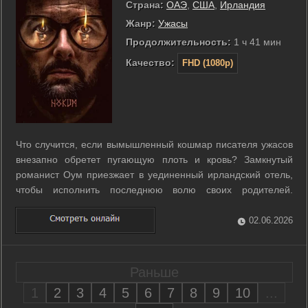
Страна:
ОАЭ
,
США
,
Ирландия
Жанр:
Ужасы
Продолжительность:
1 ч 41 мин
Качество:
FHD (1080p)
Что случится, если вымышленный кошмар писателя ужасов
внезапно обретет пугающую плоть и кровь? Замкнутый
романист Оум приезжает в уединенный ирландский отель,
чтобы исполнить последнюю волю своих родителей.
Местные жители шепчутся о легенде про древнюю ведьму
Алак, чье имя запрещено произносить вслух. Скептичный
02.06.2026
писатель видит в жутких рассказах ...
Раньше
1
2
3
4
5
6
7
8
9
10
...