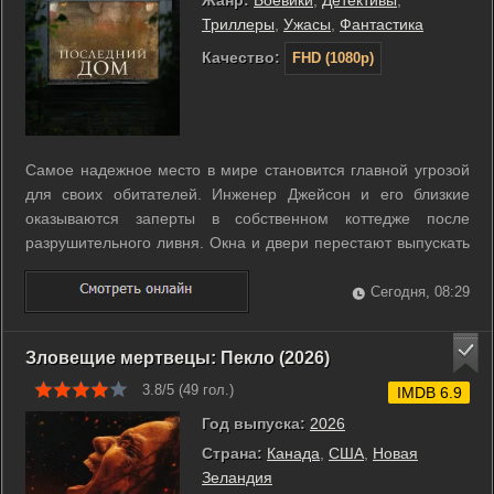
Жанр:
Боевики
,
Детективы
,
Триллеры
,
Ужасы
,
Фантастика
Качество:
FHD (1080p)
Самое надежное место в мире становится главной угрозой
для своих обитателей. Инженер Джейсон и его близкие
оказываются заперты в собственном коттедже после
разрушительного ливня. Окна и двери перестают выпускать
их наружу, превращая привычные стены в непроницаемый
барьер. Семья теряет связь с миром, а попытки пробить
Сегодня, 08:29
путь к спасению не приносят ...
Зловещие мертвецы: Пекло (2026)
3.8/5 (
49
гол.)
IMDB 6.9
Год выпуска:
2026
Страна:
Канада
,
США
,
Новая
Зеландия