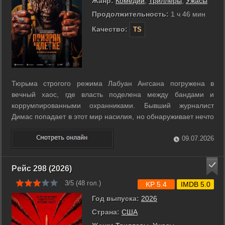
Жанр:
Комедии
,
Триллеры
,
Ужасы
Продолжительность:
1 ч 46 мин
Качество:
TS
Тюрьма строгого режима Лабуан Ангсана погружена в
вечный хаос, где власть поделена между бандами и
коррумпированными охранниками. Бывший журналист
Димас попадает в этот мир насилия, но обнаруживает нечто
более страшное, чем человеческая жестокость. В застенках
начинают находить тела, тела участников разборок застыли
09.07.2026
в вычурных театральных позах. ...
Рейс 298 (2026)
3/5 (
48
гол.)
KP 5.4
IMDB 5.0
Год выпуска:
2026
Страна:
США