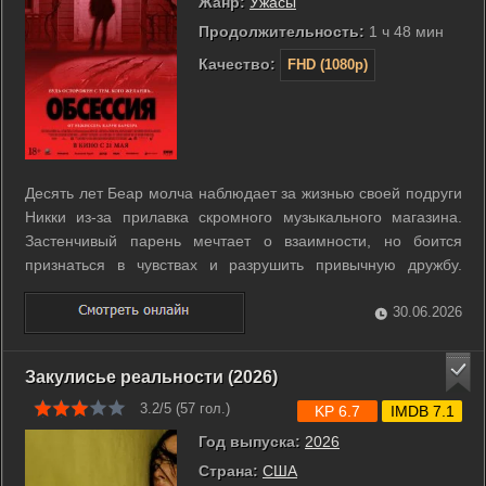
Жанр:
Ужасы
Продолжительность:
1 ч 48 мин
Качество:
FHD (1080p)
Десять лет Беар молча наблюдает за жизнью своей подруги
Никки из-за прилавка скромного музыкального магазина.
Застенчивый парень мечтает о взаимности, но боится
признаться в чувствах и разрушить привычную дружбу.
Однажды в его руках оказывается таинственный магический
предмет, способный исполнить любое заветное желание.
30.06.2026
Беар ломает вещицу и просит ...
Закулисье реальности (2026)
3.2/5 (
57
гол.)
KP 6.7
IMDB 7.1
Год выпуска:
2026
Страна:
США