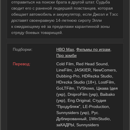
отправиться на поиски брата в другой штат. Судьба
сводит его с раненой лидершей повстанцев, которая
обещает автомобиль и аккумулятор, если Джоэл и Тэсс
доставят своенравную 14-летнюю сироту Элли
к ожидающему её за пределами карантинной зоны
отряду боевых товарищей.
Подборки:
HBO Max
,
Фильмы по играм
,
Про зомби
Перевод:
Cold Film, Red Head Sound,
LineFilm, JASKIER, NewComers,
Dubbing-Pro, HDRezka Studio,
HDrezka Studio (18+), LostFilm,
GoLTFilm, TVShows, Цікава Ідея
(укр), DniproFilm (укр), Baibako
(укр), Eng.Original, Студия
"Продубляж", LE-Production,
Sunnysiders (укр), Рус.
Дублированный, 1WinStudio,
заКАДРЫ, Sunnysiders