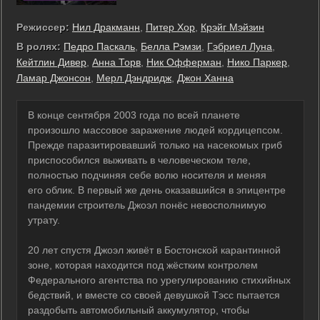
Режиссер:
Нил Дракманн
,
Питер Хор
,
Крэйг Мэйзин
В ролях:
Педро Паскаль
,
Белла Рэмзи
,
Гэбриел Луна
,
Кейтлин Дивер
,
Анна Торв
,
Ник Офферман
,
Нико Паркер
,
Ламар Джонсон
,
Мерл Дэндридж
,
Джон Ханна
В конце сентября 2003 года по всей планете
произошло массовое заражение людей кордицепсом.
Прежде паразитировавший только на насекомых гриб
приспособился выживать в человеческом теле,
полностью подчиняя себе волю носителя и меняя
его облик. В первый же день оказавшийся в эпицентре
пандемии строитель Джоэл понёс невосполнимую
утрату.
20 лет спустя Джоэл живёт в Бостонской карантинной
зоне, которая находится под жёстким контролем
Федерального агентства по урегулированию стихийных
бедствий, и вместе со своей девушкой Тэсс пытается
раздобыть автомобильный аккумулятор, чтобы