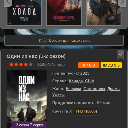
🇰🇿
Версия для Казахстана
Одни из нас (1-2 сезон)
4.1/5 (
4346
гол.)
KP 8.8
IMDB 9.5
Год выпуска:
2023
Страна:
Канада
,
США
Жанр:
Боевики
,
Фантастика
,
Драмы
,
Ужасы
Продолжительность:
50 мин
Качество:
FHD (1080p)
2 сезон 7 серия