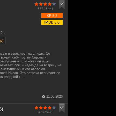
4.3/5 (
17
гол.)
KP 8.3
IMDB 5.0
2 ч
p)
мью и взрослеет на улицах. Со
 вокруг себя группу Сироты и
реступлений. С юности он ищет
называет Руя, и надежда на встречу не
 выступлений в его отеле он
тшей Нисан. Эта встреча втягивает ее
а след тайн, ...
11.06.2026
6)
3.7/5 (
9
гол.)