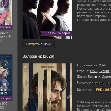
жизни. Он отталкивае
разбираться с теми, к
После расправы его з
решеткой. Там он ста
постоянной угрозой. 
которая может дать св
13 серия
улко и
1 сезон 16 серия
двяз (1-
)
Заложник (2026)
Год выпуска:
2026
Страна:
ОАЭ
,
Турция
Жанр:
Боевики
,
Драм
Продолжительность:
Качество:
FHD (1080
7 серия
2014 год навсегда из
н 999
Максима Пожарского,
026)
Его единственный бли