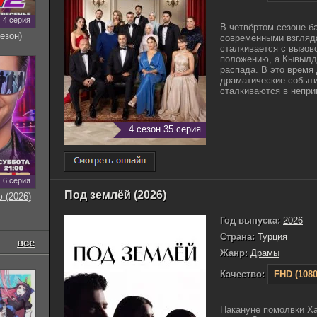
4 серия
В четвёртом сезоне б
езон)
современными взгляд
сталкивается с вызово
положению, а Кывылд
распада. В это время 
драматические событи
сталкиваются в неприм
4 сезон 35 серия
6 серия
Под землёй (2026)
 (2026)
Год выпуска:
2026
Страна:
Турция
все
Жанр:
Драмы
Качество:
FHD (1080
Накануне помолвки Ха