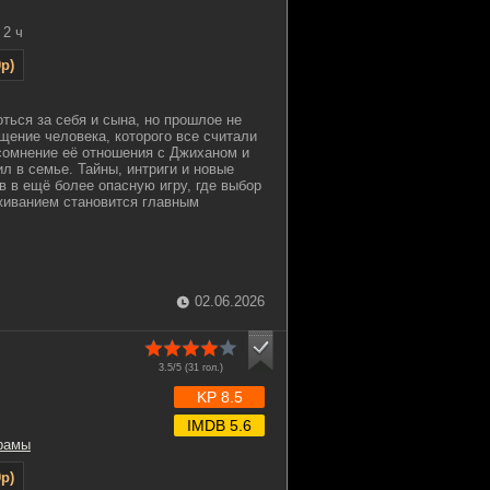
2 ч
p)
ться за себя и сына, но прошлое не
ащение человека, которого все считали
сомнение её отношения с Джиханом и
л в семье. Тайны, интриги и новые
в в ещё более опасную игру, где выбор
иванием становится главным
02.06.2026
3.5/5 (
31
гол.)
KP 8.5
IMDB 5.6
рамы
p)