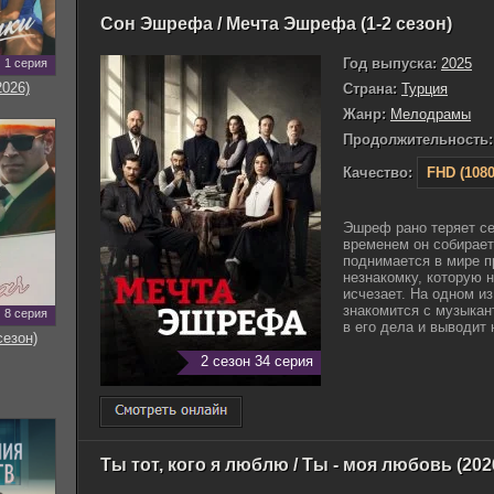
Сон Эшрефа / Мечта Эшрефа (1-2 сезон)
Год выпуска:
2025
1 серия
2026)
Страна:
Турция
Жанр:
Мелодрамы
Продолжительность:
Качество:
FHD (1080
Эшреф рано теряет се
временем он собирает
поднимается в мире п
незнакомку, которую 
исчезает. На одном из
знакомится с музыкан
8 серия
в его дела и выводит н
сезон)
2 сезон 34 серия
Ты тот, кого я люблю / Ты - моя любовь (202