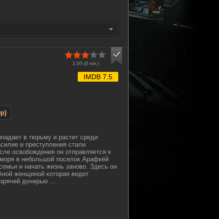
3.3/5 (
6
гол.)
IMDB 7.5
p)
опадает в тюрьму и растет среди
силие и преступления стали
сле освобождения он отправляется к
 моря в небольшой поселок Арафкёй
семьи и начать жизнь заново. Здесь он
Аной женщиной которая ведет
зрячей дочерью ...