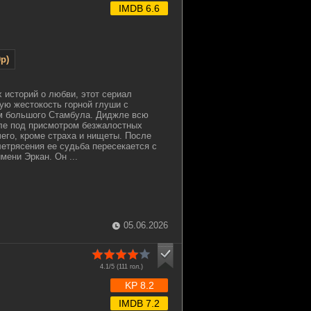
IMDB 6.6
p)
х историй о любви, этот сериал
ую жестокость горной глуши с
м большого Стамбула. Диджле всю
ле под присмотром безжалостных
чего, кроме страха и нищеты. После
етрясения ее судьба пересекается с
мени Эркан. Он ...
05.06.2026
4.1/5 (
111
гол.)
KP 8.2
IMDB 7.2