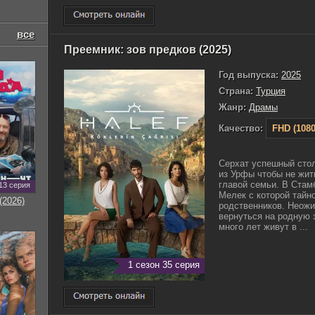
все
Преемник: зов предков (2025)
Год выпуска:
2025
Страна:
Турция
Жанр:
Драмы
Качество:
FHD (1080
Серхат успешный стол
из Урфы чтобы не жит
главой семьи. В Стам
13 серия
Мелек с которой тайн
(2026)
родственников. Неожи
вернуться на родную 
много лет живут в ...
1 сезон 35 серия