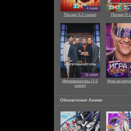
4 серия
Погоня (1-2 сезон)
Погоня (2 с
11 серия
Импровизаторы (1-5
Игра вслепую
сезон)
Обновления Аниме