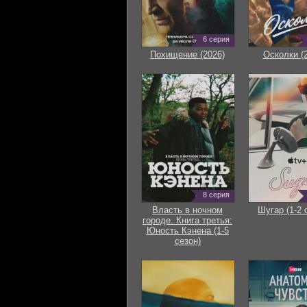
6 серия
Похищение (2026)
Осколки (
8 серия
Власть в ночном
Шугар (1-2 
городе. Книга третья:
Юность Кэнена (1-5
сезон)