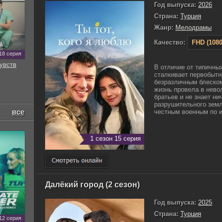
Год выпуска:
2026
Страна:
Турция
Жанр:
Мелодрамы
Качество:
FHD (1080
18 серия
увств
В отличие от типичны
сталкивает первобытн
безразличным блеско
жизнь провела в нево
братьев и не знает ни
разрушительного земл
все
честным военным по и
1 сезон 15 серия
Далёкий город (2 сезон)
Год выпуска:
2025
Страна:
Турция
12 серия