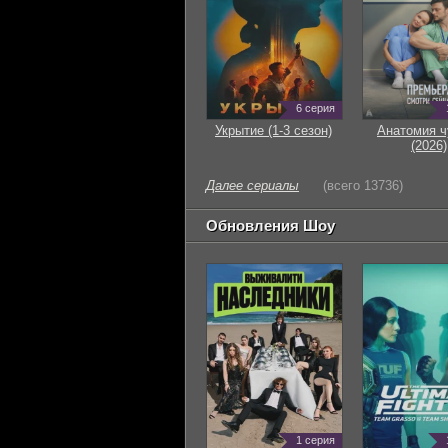
6 серия
Укрытие (1-3 сезон)
Анатомия ч
(2026)
Далее сериалы
(всего 13736)
Обновления Шоу
1 серия