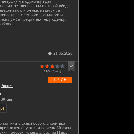
т девушку и в одиночку идет
ого считает виновными в старой обиде.
адерживают, и он оказывается за
лкивается с жесткими правилами и
Спецслужбы предлагают ему сделку,
ободу. ...
21.05.2026
3.1/5 (
13
гол.)
KP 7.6
,
Россия
ы
39 мин
p)
менил жизнь финансового аналитика
 привыкшего к уютным офисам Москвы.
зкий человек, младшая сестра Нина,