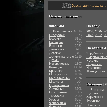
🇰🇿
Версия для Казахстана
Панель навигации
Фильмы
По году
—
Все фильмы
44615
2026
,
2025
,
20
Биографии
1873
2023
,
2022
,
20
Боевики
8157
Вестерны
496
Военные
2082
По странам
Детективы
3704
Детские
401
Зарубежные
Документальные
1219
Американские
Драмы
21601
Русские
Исторические
1897
Индийские
Комедии
13619
Немецкие
Криминал
6262
Французские
Мелодрамы
8339
Мультфильмы
2574
Мюзиклы
904
Сериалы
|
Д
Приключения
4804
Семейные
3706
—
Все сериа
Cпортивные
1005
Русские
Триллеры
9939
Зарубежные
Ужасы
6057
Турецкие
Фантастика
3776
Жанры
►
Фэнтези
3786