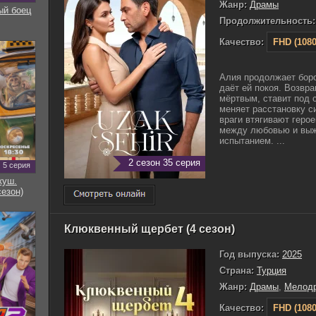
Жанр:
Драмы
ый боец
Продолжительность:
Качество:
FHD (1080
Алия продолжает боро
даёт ей покоя. Возвр
мёртвым, ставит под 
меняет расстановку си
враги втягивают герое
между любовью и выж
испытанием. ...
2 сезон 35 серия
5 серия
куш.
сезон)
Клюквенный щербет (4 сезон)
Год выпуска:
2025
Страна:
Турция
Жанр:
Драмы
,
Мелод
Качество:
FHD (1080