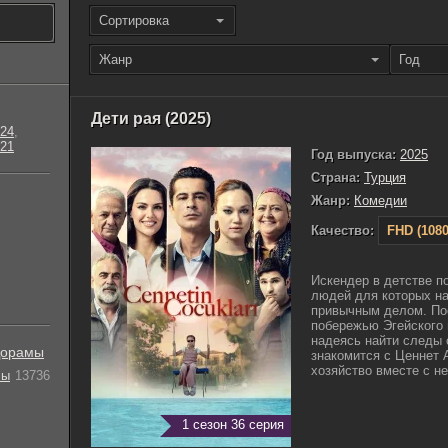
Сортировка
Жанр
Год
Дети рая (2025)
24
,
21
Год выпуска:
2025
Страна:
Турция
Жанр:
Комедии
Качество:
FHD (1080
Искендер в детстве п
людей для которых на
привычным делом. По
побережью Эгейского
надеясь найти следы 
орамы
знакомится с Ценнет 
хозяйство вместе с не
лы
13736
1 сезон 36 серия