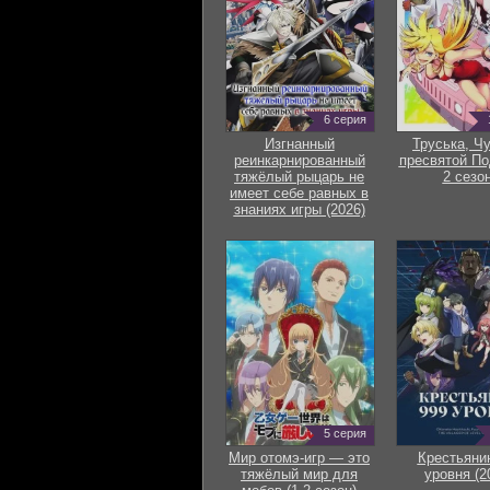
6 серия
Изгнанный
Труська, Ч
реинкарнированный
пресвятой По
тяжёлый рыцарь не
2 сезон
имеет себе равных в
знаниях игры (2026)
5 серия
Мир отомэ-игр — это
Крестьяни
тяжёлый мир для
уровня (2