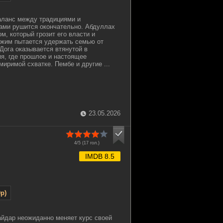
аланс между традициями и
ами рушится окончательно. Абдуллах
м, который грозит его власти и
жим пытается удержать семью от
Дога оказывается втянутой в
я, где прошлое и настоящее
иримой схватке. Пембе и другие ...
23.05.2026
4/5 (
17
гол.)
IMDB 8.5
p)
йдар неожиданно меняет курс своей