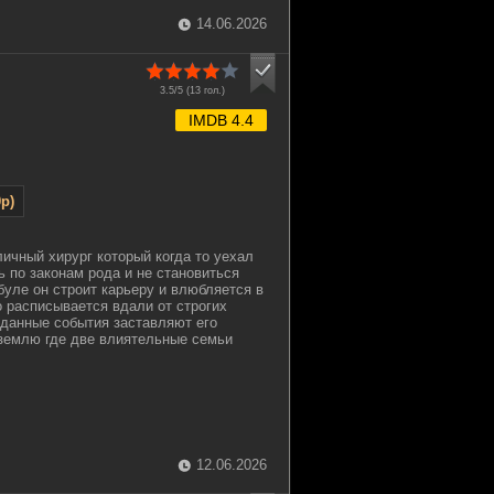
14.06.2026
3.5/5 (
13
гол.)
IMDB 4.4
p)
ичный хирург который когда то уехал
ь по законам рода и не становиться
буле он строит карьеру и влюбляется в
о расписывается вдали от строгих
данные события заставляют его
землю где две влиятельные семьи
12.06.2026