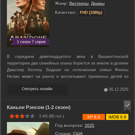
Жанр:
Вестерны
,
Драмы
Качество:
FHD (1080p)
1 сезон 7 серия
В середине девятнадцатого века в Вашингтонской
территории два семейных клана борются за землю в долине
Джаспер Холлоу. Бедная но сплоченная семья Фионы
Нолан живет на ранчо и воспитывает приемных детей из
числа сирот и изгнанников. Богатая вдова Констанс Ван
Несс управляет горным промыслом и стремится получить
05.12.2025
участок где под землей лежит серебро. ...
Каньон Рэнсом (1-2 сезон)
3.4/5 (
80
гол.)
KP 6.6
IMDB 6.8
Год выпуска:
2025
Страна:
США