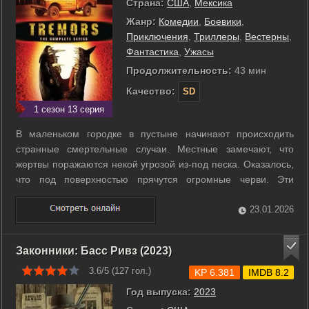
Страна:
США
,
Мексика
Жанр:
Комедии
,
Боевики
,
Приключения
,
Триллеры
,
Вестерны
,
Фантастика
,
Ужасы
Продолжительность:
43 мин
Качество:
SD
1 сезон 13 серия
В маленьком городке в пустыне начинают происходить
странные смертельные случаи. Местные замечают, что
жертвы поражаются некой угрозой из-под песка. Оказалось,
что под поверхностью прячутся огромные черви. Эти
существа находят людей по вибрациям шагов и движений. В
конце концов жители решают применить динамит, чтобы
23.01.2026
справиться с опасностью. ...
Законники: Басс Ривз (2023)
3.6/5 (
127
гол.)
KP 6.381
IMDB 8.2
Год выпуска:
2023