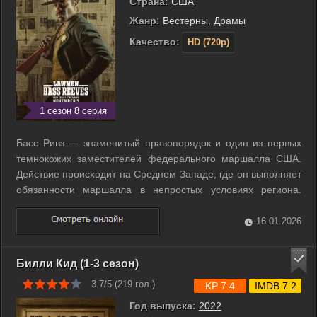
Страна:
США
Жанр:
Вестерны
,
Драмы
Качество:
HD (720p)
1 сезон 8 серия
Басс Ривз — знаменитый правопорядок и один из первых
темнокожих заместителей федерального маршалла США.
Действие происходит на Среднем Западе, где он выполняет
обязанности маршалла в непростых условиях региона.
Сериал показывает его службу и непрекращающуюся
работу по поддержанию закона на этой территории. ...
16.01.2026
Билли Кид (1-3 сезон)
3.7/5 (
219
гол.)
KP 7.4
IMDB 7.2
Год выпуска:
2022