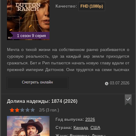
Качество:
FHD (1080p)
1 сезон 9 серия
Мечта о тихой жизни на собственном ранчо разбивается о
суровую реальность, где за каждый акр земли приходится
сражаться. Бет и Рип пытаются начать новую главу вдали от
прежней империи Даттонов. Они трудятся на семи тысячах
акров, чтобы подарить приёмному сыну Картеру спокойное
будущее. Однако хрупкая стабильность оказывается под
03.07.2026
прицелом, когда на ...
Долина надежды: 1874 (2026)
2/5 (
3
гол.)
Год выпуска:
2026
Страна:
Канада
,
США
Жанр:
Вестерны
,
Драмы