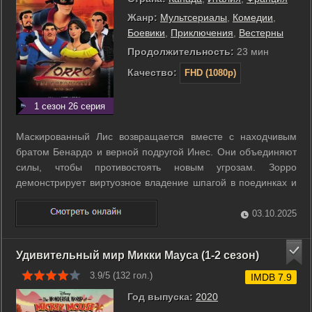
Жанр:
Мультсериалы
,
Комедии
,
Боевики
,
Приключения
,
Вестерны
Продолжительность:
23 мин
Качество:
FHD (1080p)
1 сезон 26 серия
Маскированный Лис возвращается вместе с находчивым
братом Бенардо и верной подругой Инес. Они объединяют
силы, чтобы противостоять новым угрозам. Зорро
демонстрирует виртуозное владение шпагой в поединках и
хитрых операциях. Его цель — остановить злодейского
генерала и его приспешников. ...
03.10.2025
Удивительный мир Микки Мауса (1-2 сезон)
3.9/5 (
132
гол.)
IMDB 7.9
Год выпуска:
2020