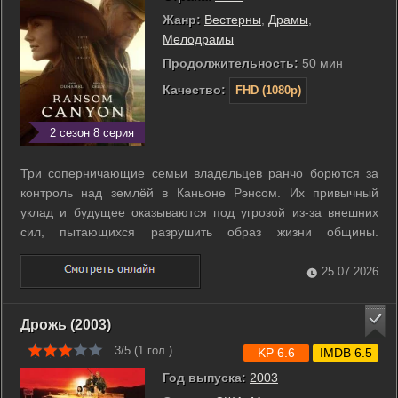
Жанр:
Вестерны
,
Драмы
,
Мелодрамы
Продолжительность:
50 мин
Качество:
FHD (1080p)
2 сезон 8 серия
Три соперничающие семьи владельцев ранчо борются за
контроль над землёй в Каньоне Рэнсом. Их привычный
уклад и будущее оказываются под угрозой из‑за внешних
сил, пытающихся разрушить образ жизни общины.
Владелец ранчо Стейтен Киркланд тяжело переживает
утрату и задумал месть. Единственной отдушиной для него
25.07.2026
стала Куинн О’Грейди, давняя подруга ...
Дрожь (2003)
3/5 (
1
гол.)
KP 6.6
IMDB 6.5
Год выпуска:
2003