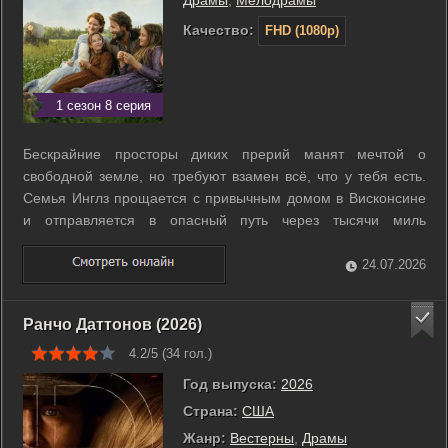
Драмы
,
Мелодрамы
Качество:
FHD (1080p)
1 сезон 8 серия
Бескрайние просторы диких прерий манят мечтой о
свободной земле, но требуют взамен всё, что у тебя есть.
Семья Инглз прощается с привычным домом в Висконсине
и отправляется в опасный путь через тысячи миль
американского фронтира. Чарльз Инглз везет жену и
дочерей в хрупком крытом фургоне, где каждый шаг
24.07.2026
становится проверкой на прочность. По ...
Ранчо Даттонов (2026)
4.2/5 (
34
гол.)
Год выпуска:
2026
Страна:
США
Жанр:
Вестерны
,
Драмы