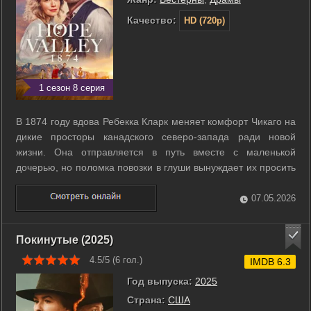
Качество:
HD (720p)
1 сезон 8 серия
В 1874 году вдова Ребекка Кларк меняет комфорт Чикаго на
дикие просторы канадского северо-запада ради новой
жизни. Она отправляется в путь вместе с маленькой
дочерью, но поломка повозки в глуши вынуждает их просить
помощи у сурового фермера. Первым испытанием
становится простая ночевка под открытым небом, где
07.05.2026
каждая тень в лесу кажется угрозой. ...
Покинутые (2025)
4.5/5 (
6
гол.)
IMDB 6.3
Год выпуска:
2025
Страна:
США