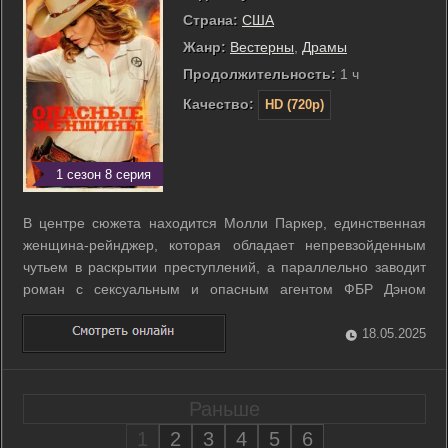
Страна:
США
Жанр:
Вестерны
,
Драмы
Продолжительность:
1 ч
Качество:
HD (720p)
1 сезон 8 серия
В центре сюжета находится Молли Паркер, единственная
женщина-рейнджер, которая обладает непревзойденным
чутьем в раскрытии преступлений, а параллельно заводит
роман с сексуальным и опасным агентом ФБР Дэном
Уинстоном. ...
18.05.2025
Раньше
1
2
3
4
5
6