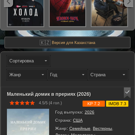
🇰🇿
Версия для Казахстана
Сортировка
Жанр
Год
Страна
Маленький домик в прериях (2026)
4.5/5 (
4
гол.)
KP 7.2
IMDB 7.3
Год выпуска:
2026
Страна:
США
Жанр:
Семейные
,
Вестерны
,