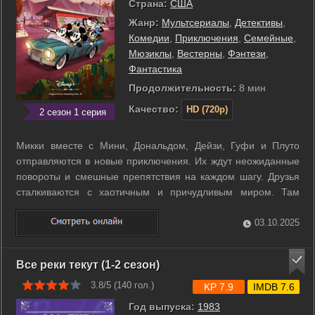
Страна:
США
Жанр:
Мультсериалы
,
Детективы
,
Комедии
,
Приключения
,
Семейные
,
Мюзиклы
,
Вестерны
,
Фэнтези
,
Фантастика
Продолжительность:
8 мин
Качество:
HD (720p)
2 сезон 1 серия
Микки вместе с Мини, Дональдом, Дейзи, Гуфи и Плуто
отправляются в новые приключения. Их ждут неожиданные
повороты и смешные препятствия на каждом шагу. Друзья
сталкиваются с хаотичным и причудливым миром. Там
законы обычной логики часто не работают. Волшебство
делает возможным то, что кажется невозможным. ...
03.10.2025
Все реки текут (1-2 сезон)
3.8/5 (
140
гол.)
KP 7.9
IMDB 7.6
Год выпуска:
1983