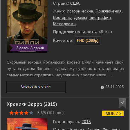
Страна:
США
Жанр:
Исторические
,
Приключения
,
Вестерны
,
Драмы
,
Биографии
,
Мелодрамы
Продолжительность:
49 мин
Качество:
FHD (1080p)
3 сезон 8 серия
Скромный юноша ирландских кровей Билли начинает свой
путь на Диком Западе - здесь ему суждено стать одним из
самых метких стрелков и неуловимых преступников. ...
23.11.2025
Хроники Зорро (2015)
3.6/5 (
101
гол.)
IMDB 7.2
Год выпуска:
2015
Страна:
Канада
,
Италия
,
Франция