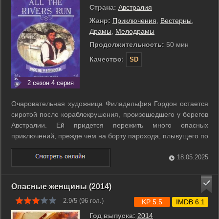
Страна:
Австралия
Жанр:
Приключения
,
Вестерны
,
Драмы
,
Мелодрамы
Продолжительность:
50 мин
Качество:
SD
2 сезон 4 серия
Очаровательная художница Филадельфия Гордон остается
сиротой после кораблекрушения, произошедшего у берегов
Австралии. Ей придется пережить много опасных
приключений, прежде чем на борту парохода, плывущего по
реке Мюррей, она найдет свою любовь... ...
18.05.2025
Опасные женщины (2014)
2.9/5 (
96
гол.)
KP 5.5
IMDB 6.1
Год выпуска:
2014