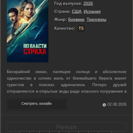
Год выпуска:
2026
Страна:
США
,
Испания
Жанр:
Боевики
,
Триллеры
Качество:
TS
Бескрайний океан, палящее солнце и абсолютное
одиночество в сотнях миль от ближайшего берега манят
туристов в поисках адреналина. Пятеро друзей
отправляются в открытые воды ради опасного погружения в
клетке к белым акулам. Идиллический отдых обрывается,
когда на борт их лодки проникает вооруженная банда
02.08.2026
контрабандистов. Преступники берут группу в ...
Раньше