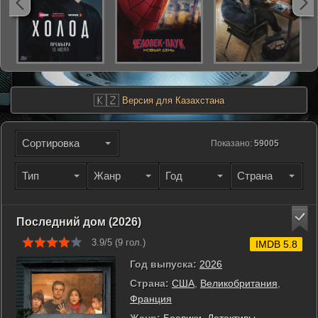
🇰🇿
Версия для Казахстана
Сортировка
Показано:
59005
Тип
Жанр
Год
Страна
Последний дом (2026)
3.9/5 (
9
гол.)
IMDB 5.8
Год выпуска:
2026
Страна:
США
,
Великобритания
,
Франция