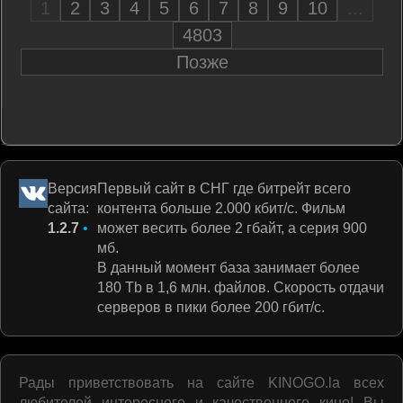
1
2
3
4
5
6
7
8
9
10
...
4803
Позже
Версия
Первый сайт в СНГ где битрейт всего
сайта:
контента больше 2.000 кбит/c. Фильм
1.2.7
•
может весить более 2 гбайт, а серия 900
мб.
В данный момент база занимает более
180 Tb в 1,6 млн. файлов. Скорость отдачи
серверов в пики более 200 гбит/c.
Рады приветствовать на сайте KINOGO.la всех
любителей интересного и качественного кино! Вы