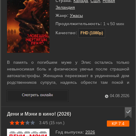
Страна:
Канада
,
США
,
Новая
Зеландия
Жанр:
Ужасы
Продолжительность:
1 ч 50 мин
Качество:
FHD (1080p)
В память о погибшем муже у Элис остались только
невыносимая боль и физическое увечье после страшной
автокатастрофы. Женщина переезжает в уединенный дом
родственников супруга, надеясь обрести там покой и
исцеление. Однако вместо утешения она находит на
чердаке древнюю книгу, открывающую врата в мир
04.08.2026
кошмаров. Демонические силы проникают в жилище и ...
Дени и Мэни в кино! (2026)
3.4/5 (
15
гол.)
KP 7.4
Год выпуска:
2026