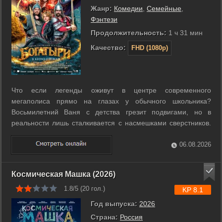
Жанр:
Комедии
,
Семейные
,
Фэнтези
Продолжительность:
1 ч 31 мин
Качество:
FHD (1080p)
Что если легенды оживут в центре современного
мегаполиса прямо на глазах у обычного школьника?
Восьмилетний Ваня с детства грезит подвигами, но в
реальности лишь сталкивается с насмешками сверстников.
Однажды случай переносит его в эпоху былинной Руси, где
он встречает прославленных богатырей. Вместе им
06.08.2026
предстоит вернуться в наши дни, чтобы ...
Космическая Машка (2026)
1.8/5 (
20
гол.)
KP 8.1
Год выпуска:
2026
Страна:
Россия