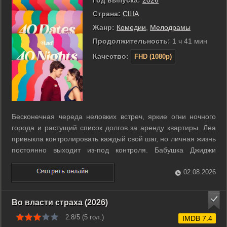
Страна:
США
Жанр:
Комедии
,
Мелодрамы
Продолжительность:
1 ч 41 мин
Качество:
FHD (1080p)
Бесконечная череда неловких встреч, яркие огни ночного
города и растущий список долгов за аренду квартиры. Леа
привыкла контролировать каждый свой шаг, но личная жизнь
постоянно выходит из-под контроля. Бабушка Джиджи
предлагает авантюрный план в обмен на финансовое
спасение. Героиня должна отправиться на сорок свиданий
02.08.2026
за сорок ночей. Этот ...
Во власти страха (2026)
2.8/5 (
5
гол.)
IMDB 7.4