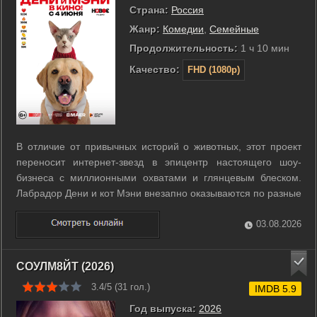
Страна:
Россия
Жанр:
Комедии
,
Семейные
Продолжительность:
1 ч 10 мин
Качество:
FHD (1080p)
В отличие от привычных историй о животных, этот проект
переносит интернет-звезд в эпицентр настоящего шоу-
бизнеса с миллионными охватами и глянцевым блеском.
Лабрадор Дени и кот Мэни внезапно оказываются по разные
стороны экрана после подписания крупного рекламного
контракта. Пес переезжает к своему агенту Андрею, чтобы
03.08.2026
начать карьеру в мире ярких ...
СОУЛМ8ЙТ (2026)
3.4/5 (
31
гол.)
IMDB 5.9
Год выпуска:
2026