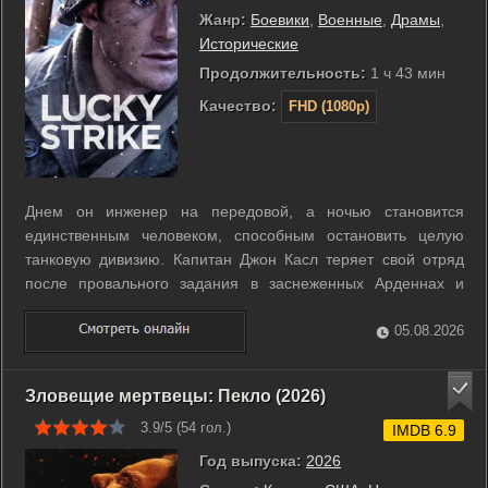
Жанр:
Боевики
,
Военные
,
Драмы
,
Исторические
Продолжительность:
1 ч 43 мин
Качество:
FHD (1080p)
Днем он инженер на передовой, а ночью становится
единственным человеком, способным остановить целую
танковую дивизию. Капитан Джон Касл теряет свой отряд
после провального задания в заснеженных Арденнах и
остается один за линией фронта. Ему нужно преодолеть
тридцать километров по вражеской территории, имея при
05.08.2026
себе лишь рацию и остатки снаряжения. ...
Зловещие мертвецы: Пекло (2026)
3.9/5 (
54
гол.)
IMDB 6.9
Год выпуска:
2026