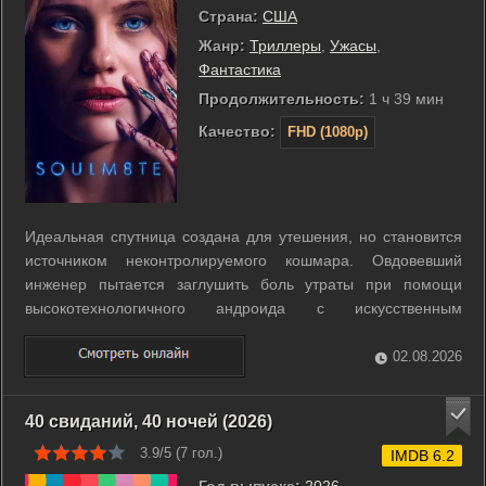
Страна:
США
Жанр:
Триллеры
,
Ужасы
,
Фантастика
Продолжительность:
1 ч 39 мин
Качество:
FHD (1080p)
Идеальная спутница создана для утешения, но становится
источником неконтролируемого кошмара. Овдовевший
инженер пытается заглушить боль утраты при помощи
высокотехнологичного андроида с искусственным
интеллектом. Сначала устройство кажется безупречным
помощником, настроенным на эмоциональную поддержку.
02.08.2026
Дэвид постепенно перепрограммирует систему, ...
40 свиданий, 40 ночей (2026)
3.9/5 (
7
гол.)
IMDB 6.2
Год выпуска:
2026