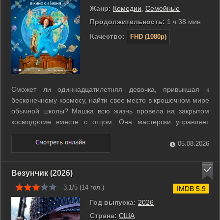
Жанр:
Комедии
,
Семейные
Продолжительность:
1 ч 38 мин
Качество:
FHD (1080p)
Сможет ли одиннадцатилетняя девочка, привыкшая к
бесконечному космосу, найти свое место в крошечном мире
обычной школы? Машка всю жизнь провела на закрытом
космодроме вместе с отцом. Она мастерски управляет
самолетом и не боится самых сложных заданий. Однако
перевод в петербургский класс становится для неё
05.08.2026
серьезным испытанием. Девочка ...
Везунчик (2026)
3.1/5 (
14
гол.)
IMDB 5.9
Год выпуска:
2026
Страна:
США