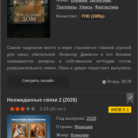
Жанр:
Боевики
,
Детективы
,
Триллеры
,
Ужасы
,
Фантастика
Качество:
FHD (1080p)
Самое надежное место в мире становится главной угрозой
для своих обитателей. Инженер Джейсон и его близкие
оказываются заперты в собственном коттедже после
разрушительного ливня. Окна и двери перестают выпускать
их наружу, превращая привычные стены в непроницаемый
барьер. Семья теряет связь с миром, а попытки пробить
Вчера, 08:29
путь к спасению не приносят ...
Неожиданные связи 2 (2026)
3.1/5 (
15
гол.)
IMDB 5.1
Год выпуска:
2026
Страна:
Франция
Жанр:
Комедии