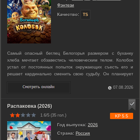
Фэнтези
Качество:
TS
Самый опасный беглец Белогорья размером с буханку
хлеба мечтает обзавестись человеческим телом. Колобок
устал от постоянных попыток окружающих съесть его и
решает кардинально сменить свою судьбу. Он планирует
рискованное магическое переселение, но заклинание из
волшебного зеркала дает неожиданный сбой. Вместо
07.08.2026
могучего богатыря амбициозный ...
Распаковка (2026)
1.6/5 (
35
гол.)
KP 5.5
Год выпуска:
2026
Страна:
Россия