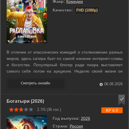
Жанр:
Комедии
Качество:
FHD (1080p)
В отличие от классических комедий о столкновении разных
миров, здесь сатира бьет по самой изнанке интернет-славы
и богатства. Популярный блогер ради пиара выставляет
самого себя лотом на аукционе. Неделю своей жизни он
должен провести на побегушках у единственного
покупателя. Им становится избалованный сын влиятельного
06.08.2026
бизнесмена, привыкший ...
Богатыри (2026)
2.7/5 (
36
гол.)
KP 6.0
Год выпуска:
2026
Страна:
Россия