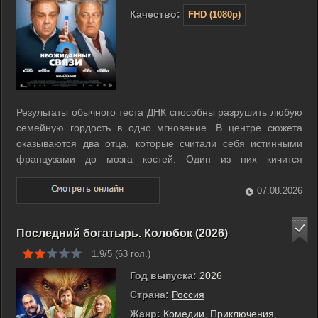
Качество:
FHD (1080p)
Результаты обычного теста ДНК способны разрушить любую
семейную гордость в одно мгновение. В центре сюжета
оказываются два отца, которые считали себя истинными
французами до мозга костей. Один из них кичится
дворянскими корнями, а другой много лет работает
обычным автодилером. Накануне свадьбы своих детей они
07.08.2026
получают отчеты о генетическом ...
Последний богатырь. Колобок (2026)
1.9/5 (
63
гол.)
Год выпуска:
2026
Страна:
Россия
Жанр:
Комедии
,
Приключения
,