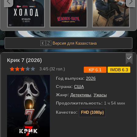
🇰🇿
Версия для Казахстана
Крик 7 (2026)
3.4/5 (
32
гол.)
KP 6.1
IMDB 6.3
Год выпуска:
2026
Страна:
США
Жанр:
Детективы
,
Ужасы
Продолжительность:
1 ч 54 мин
Качество:
FHD (1080p)