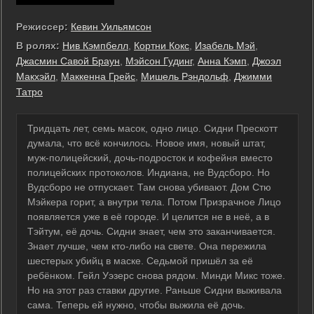
Режиссер:
Кевин Уильямсон
В ролях:
Нив Кэмпбелл
,
Кортни Кокс
,
Изабель Мэй
,
Джасмин Савой Браун
,
Мэйсон Гудинг
,
Анна Кэмп
,
Джоэл
Макхэйл
,
Маккенна Грейс
,
Мишель Рэндольф
,
Джимми
Татро
Тридцать лет, семь масок, одно лицо. Сидни Прескотт
думала, что всё кончилось. Новое имя, новый штат,
муж-полицейский, дочь-подросток и кофейня вместо
полицейских протоколов. Индиана, не Вудсборо. Но
Вудсборо не отпускает. Там снова убивают. Дом Стю
Мэйкера горит, а внутри тела. Потом Призрачное Лицо
появляется уже в её городе. И целится не в неё, а в
Тэйтум, её дочь. Сидни знает, чем это заканчивается.
Знает лучше, чем кто-либо на свете. Она пережила
шестерых убийц в маске. Седьмой пришёл за её
ребёнком. Гейл Уэзерс снова рядом. Минди Микс тоже.
Но на этот раз ставки другие. Раньше Сидни выживала
сама. Теперь ей нужно, чтобы выжила её дочь.