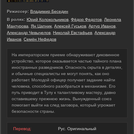
Режиссер:
Владимир Беседин
В ролях:
Юрий Колокольников
,
Фёдор Федотов
,
Леонела
Мантурова
,
Ян Цапник
,
Алексей Гуськов
,
Артур Иванов
,
Александр Чевычелов
,
Николай Евстафьев
,
Александр
Иванов
,
Семён Нефедов
На императорском приеме обнаруживают диковинное
устройство, которое оказывается частью тайного плана
иностранных разведчиков. Опасность скрыта в деталях,
и обычные специалисты не могут понять, как оно
работает. Молодой офицер получает задание найти
человека, способного разобраться в механизме. Его
путь приводит в Тулу к талантливому мастеру, давно
оставившему прежнюю жизнь. Вынужденный союз
помогает выйти на след заговора, который угрожает
безопасности страны.
Перевод:
Рус. Оригинальный