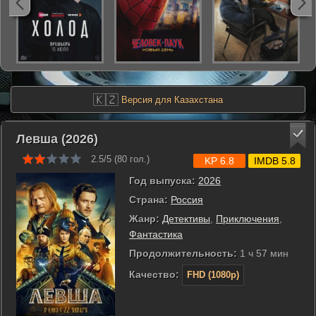
🇰🇿
Версия для Казахстана
Левша (2026)
2.5/5 (
80
гол.)
KP 6.8
IMDB 5.8
Год выпуска:
2026
Страна:
Россия
Жанр:
Детективы
,
Приключения
,
Фантастика
Продолжительность:
1 ч 57 мин
Качество:
FHD (1080p)