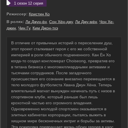
1 сезон 12 серия
Режиссер:
Кристин Ко
В ролях:
Ли Джун-ён
,
Сон Хён-джу
,
Ли Джу-мён
,
Чон Хе-
джин
,
Чин Гу
,
Ким Джон-тхэ
В отличие от привычных историй о переселении душ,
этот проект сталкивает героя с его же собственной
империей в роли обычного подчиненного. Кан Ён Хо
когда-то создал конгломерат Choiseong, превратив его
в титана бизнеса с многомиллиардными активами и
тысячами сотрудников. После загадочного
происшествия его сознание внезапно перемещается в
тело молодого футболиста Хвана Джун Хёна. Теперь
влиятельный магнат вынужден начинать путь с низов в
спортивном клубе, который раньше был лишь
крохотной частью его огромного владения.
Одновременно молодой спортсмен оказывается в
элитных кабинетах корпорации, пытаясь выжить в
хищном мире бесконечных интриг и борьбы за активы.
Эта рокировка превращает жизнь обоих героев в хаос,