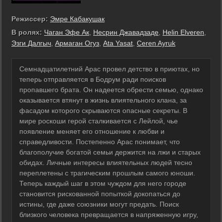
Режиссер:
Эмре Кабакушак
В ролях:
Чаган Эфе Ак
,
Несрин Джавадзаде
,
Helin Elveren
,
Эзги Далгыч
,
Армаган Огуз
,
Ata Yasat
,
Ceren Ayruk
Семнадцатилетний Арас провел детство в приютах, но
теперь отправляется в Бодрум ради поисков
пропавшего брата. Он надеется обрести семью, однако
оказывается втянут в жизнь влиятельного клана, за
фасадом которого скрываются опасные секреты. В
мире роскоши герой сталкивается с Лейлой, чье
появление меняет его отношение к любви и
справедливости. Постепенно Арас понимает, что
благополучие богатой семьи держится на лжи и старых
обидах. Личные интересы влиятельных людей тесно
переплетены с трагическим прошлым самого юноши.
Теперь каждый шаг в этом чуждом для него городе
становится рискованной попыткой докопаться до
истины, где даже союзники могут предать. Поиск
близкого человека превращается в напряженную игру,