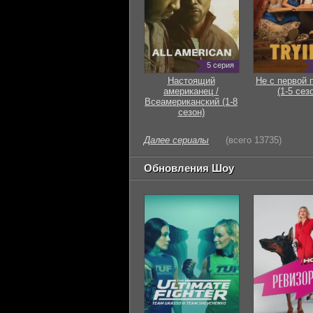
5 серия
Настоящий
Не с первой 
американец /
(1-5 сез
Всеамериканский (1-8
сезон)
Далее сериалы
(всего 13735)
Обновления Шоу