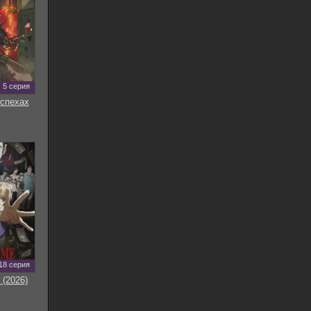
5 серия
оспехах
18 серия
 (2026)