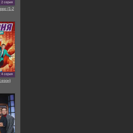
2 серия
рро (1-2
4 серия
сезон)