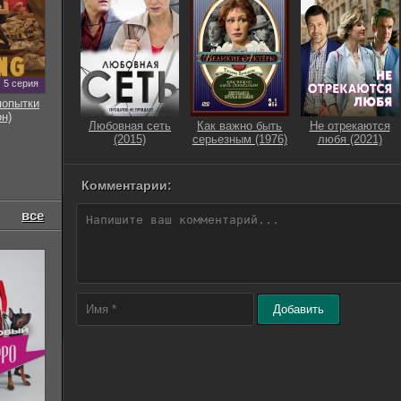
5 серия
попытки
он)
Любовная сеть
Как важно быть
Не отрекаются
(2015)
серьезным (1976)
любя (2021)
Комментарии:
все
Добавить