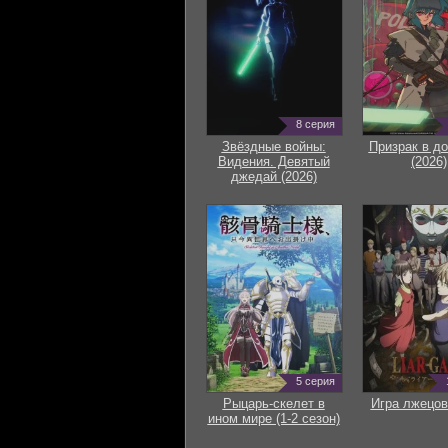
8 серия
Звёздные войны:
Призрак в д
Видения. Девятый
(2026)
джедай (2026)
5 серия
Рыцарь-скелет в
Игра лжецов
ином мире (1-2 сезон)