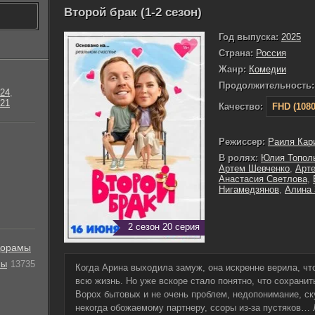
Второй брак (1-2 сезон)
Год выпуска:
2025
Страна:
Россия
Жанр:
Комедии
Продолжительность:
24
,
21
Качество:
FHD (1080
Режиссер:
Раиля Кар
В ролях:
Юлия Топол
Артем Шевченко
,
Арт
Анастасия Светлова
,
Нигамедзянов
,
Алина 
2 сезон 20 серия
орамы
лы
13735
Когда Арина выходила замуж, она искренне верила, что
всю жизнь. Но уже вскоре стало понятно, что сохран
Ворох бытовых и не очень проблем, недопонимание, ску
некогда обожаемому партнеру, ссоры из-за пустяков…