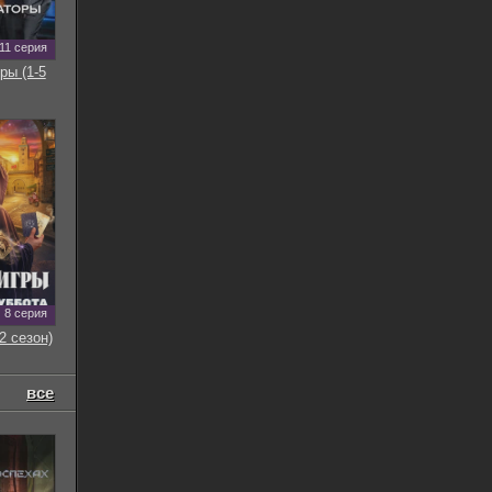
11 серия
ры (1-5
8 серия
2 сезон)
все