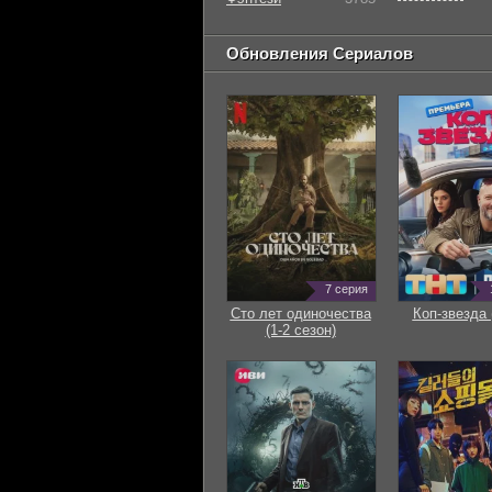
Обновления Сериалов
7 серия
Сто лет одиночества
Коп-звезда 
(1-2 сезон)