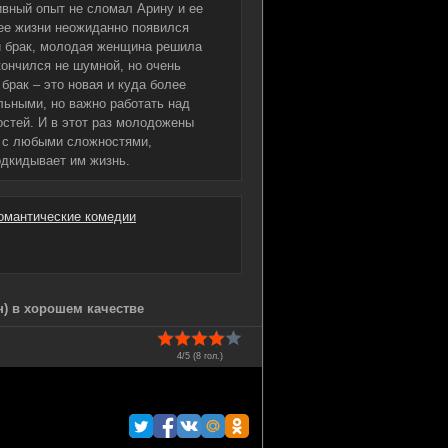
ивный опыт не сломал Арину и ее
 ее жизни неожиданно появился
й брак, молодая женщина решила
ончился не шумной, но очень
брак – это новая и куда более
льными, но важно работать над
стей. И в этот раз молодожены
 с любыми сложностями,
одкидывает им жизнь.
омантические комедии
н) в хорошем качестве
4/5 (
8
гол.)