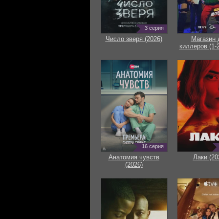
3 серия
Число зверя (2026)
Магазин 
киллеров (1-2
16 серия
Анатомия чувств
Лаки (20
(2026)