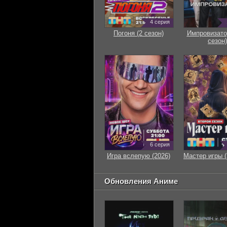
4 серия
Погоня (2 сезон)
Импровизато
сезон)
6 серия
Игра вслепую (2026)
Мастер игры (
Обновления Аниме