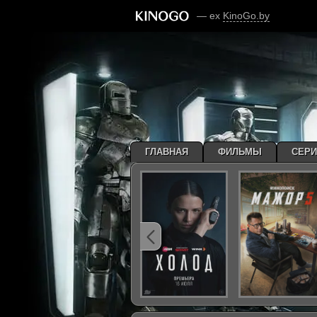
— ex
KinoGo.by
ГЛАВНАЯ
ФИЛЬМЫ
СЕР