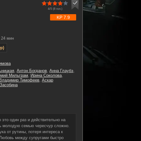
4/5 (
8
гол.)
KP 7.9
24 мин
p)
имова
ьницкая
,
Антон Богданов
,
Анна Глаубэ
,
емий Мильграм
,
Ирина Соколова
,
Владимир Тимофеев
,
Аскар
Засобина
 это один раз и действительно на
ить молодую семью чересчур сложно.
ка от рутины, потеря интереса к
 Любовь между супругами быстро