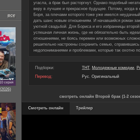
угасла, а брак был расторгнут. Однако подобный негат
веру в лучшее и прекрасное будущее. Потому, когда в
Боря, за плечами которого тоже уже имелся неудачны
все
дать шанс новым отношениям. И начавшийся роман зак
уютной свадьбой. Для Бориса и его избранницы второй 
успешная личная жизнь, где не обязательно быть идеа
отношениями, не боясь перемен или возможных сложно
решительно настроены сохранить семью, справившись
недопониманиями и проблемами, которые так охотно п
Подборки:
ТНТ
,
Молодежные комедии
,
Р
Перевод:
Рус. Оригинальный
10 серия
(2026)
смотреть онлайн Второй брак (1-2 сезо
Смотреть онлайн
Трейлер