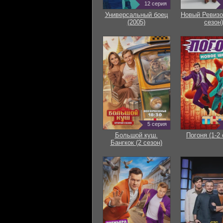
12 серия
Универсальный боец
Новый Ревизо
(2005)
сезон)
5 серия
Большой куш.
Погоня (1-2 
Бангкок (2 сезон)