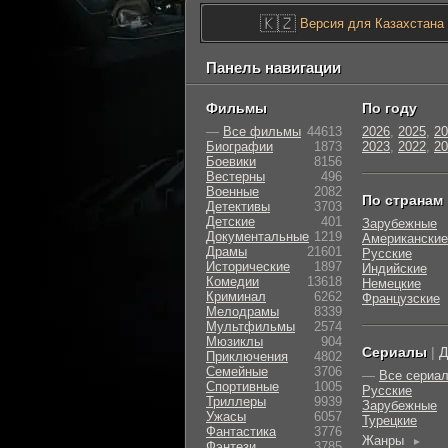
🇰🇿
Версия для Казахстана
Панель навигации
Фильмы
По году
—
Все фильмы
44613
2026
,
2025
,
20
Биографии
1873
2023
,
2022
,
20
Боевики
8156
Вестерны
496
Военные
2082
По странам
Детективы
3703
Детские
401
Зарубежные
Документальные
1219
Американские
Драмы
21601
Русские
Исторические
1897
Индийские
Комедии
13618
Немецкие
Криминал
6262
Французские
Мелодрамы
8339
Мультфильмы
2574
Мюзиклы
904
Сериалы
|
Д
Приключения
4802
Семейные
3706
—
Все сериа
Cпортивные
1005
Русские
Триллеры
9939
Зарубежные
Ужасы
6057
Турецкие
Фантастика
3776
Жанры
►
Фэнтези
3785