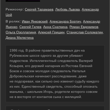
Режиссер:
Сергей Тарамаев
,
Любовь Львова
,
Александр
Цой
В ролях:
Иван Янковский
,
Александра Бортич
,
Александр
Яценко
,
Сергей Гилев
,
Анна Снаткина
,
Роман Евдокимов
,
Ольга Озоллапиня
,
Алексей Гришин
,
Станислав Соломатин
,
Диана Милютина
1986 год. В районе правительственных дач на
Рублевском шоссе одного за другим убивают
подростков. Интеллигентный следователь Валерий
Козырев, его дерзкий напарник из Ростова Евгений
Боков и совсем молодая следователь Наталья
Добровольская начинают расследование, даже
не подозревая, как сильно оно изменит судьбу каждого
из них. Единственный свидетель, способный опознать
маньяка, - школьник Игорь, родители которого совсем
не в восторге от контактов сына с милицией.