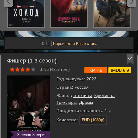
🇰🇿
Версия для Казахстана
Фишер (1-3 сезон)
3.7/5 (
4257
гол.)
KP 7.6
IMDB 6.9
Год выпуска:
2023
Страна:
Россия
Жанр:
Детективы
,
Криминал
,
Триллеры
,
Драмы
Продолжительность:
1 ч
Качество:
FHD (1080p)
3 сезон 8 серия