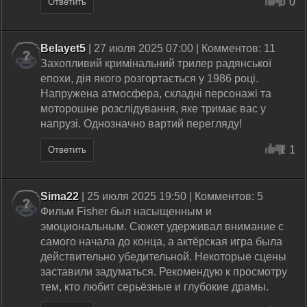
0
0
Ответить
Belayet5
| 27 июля 2025 07:00 | Комментов: 11
Захопливий кримінальний трилер радянської
епохи, дія якого розгортається у 1986 році.
Напружена атмосфера, складні персонажі та
моторошне розслідування, яке тримає вас у
напрузі. Однозначно вартий перегляду!
1
1
Ответить
Sima22
| 25 июля 2025 19:50 | Комментов: 5
Фильм Fisher был насыщенным и
эмоциональным. Сюжет удерживал внимание с
самого начала до конца, а актёрская игра была
действительно убедительной. Некоторые сцены
заставили задуматься. Рекомендую к просмотру
тем, кто любит серьёзные и глубокие драмы.