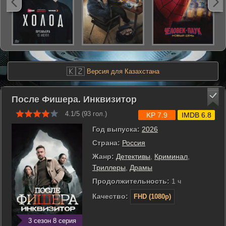
🇰🇿
Версия для Казахстана
После Фишера. Инквизитор
4.1/5 (
93
гол.)
KP 7.9
IMDB 6.8
Год выпуска:
2026
Страна:
Россия
Жанр:
Детективы
,
Криминал
,
Триллеры
,
Драмы
Продолжительность:
1 ч
Качество:
FHD (1080p)
3 сезон 8 серия