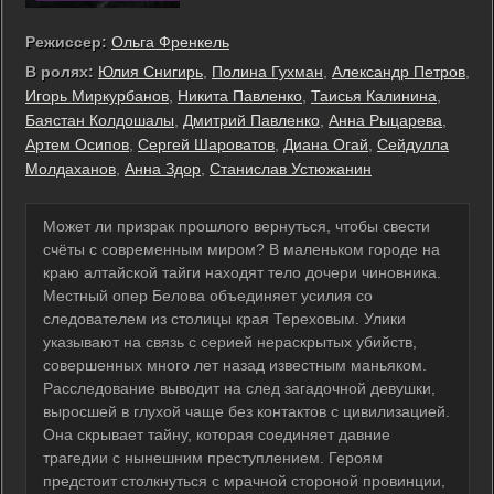
Режиссер:
Ольга Френкель
В ролях:
Юлия Снигирь
,
Полина Гухман
,
Александр Петров
,
Игорь Миркурбанов
,
Никита Павленко
,
Таисья Калинина
,
Баястан Колдошалы
,
Дмитрий Павленко
,
Анна Рыцарева
,
Артем Осипов
,
Сергей Шароватов
,
Диана Огай
,
Сейдулла
Молдаханов
,
Анна Здор
,
Станислав Устюжанин
Может ли призрак прошлого вернуться, чтобы свести
счёты с современным миром? В маленьком городе на
краю алтайской тайги находят тело дочери чиновника.
Местный опер Белова объединяет усилия со
следователем из столицы края Тереховым. Улики
указывают на связь с серией нераскрытых убийств,
совершенных много лет назад известным маньяком.
Расследование выводит на след загадочной девушки,
выросшей в глухой чаще без контактов с цивилизацией.
Она скрывает тайну, которая соединяет давние
трагедии с нынешним преступлением. Героям
предстоит столкнуться с мрачной стороной провинции,