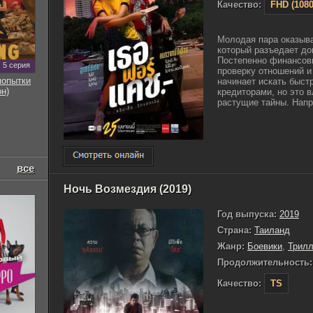
Качество:
FHD (1080
Молодая пара оказыва
который разъедает до
Постепенно финансов
5 серия
проверку отношений и
попытки
начинает искать быст
он)
кредиторами, но это 
растущие тайны. Напр
все
Ночь Возмездия (2019)
Год выпуска:
2019
Страна:
Таиланд
Жанр:
Боевики
,
Трил
Продолжительность:
Качество:
TS