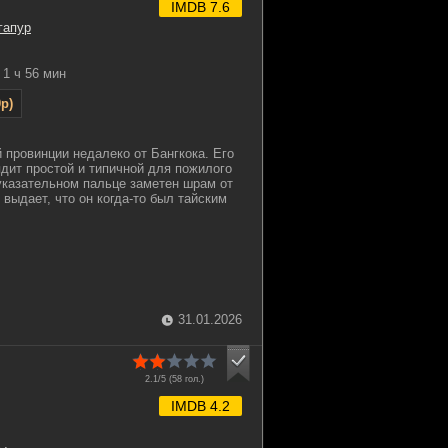
IMDB 7.6
гапур
1 ч 56 мин
p)
 провинции недалеко от Бангкока. Его
дит простой и типичной для пожилого
указательном пальце заметен шрам от
выдает, что он когда-то был тайским
31.01.2026
2.1/5 (
58
гол.)
IMDB 4.2