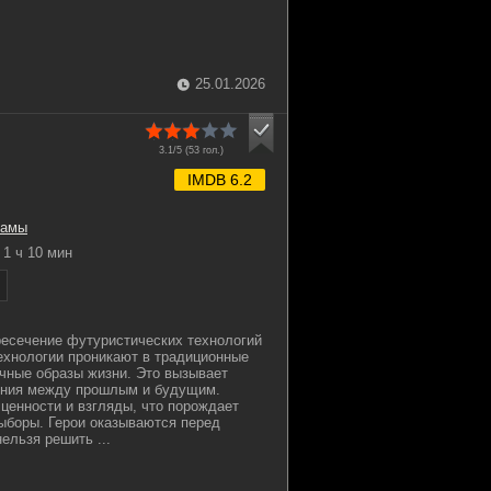
25.01.2026
3.1/5 (
53
гол.)
IMDB 6.2
рамы
1 ч 10 мин
есечение футуристических технологий
Технологии проникают в традиционные
чные образы жизни. Это вызывает
ния между прошлым и будущим.
ценности и взгляды, что порождает
ыборы. Герои оказываются перед
ельзя решить ...