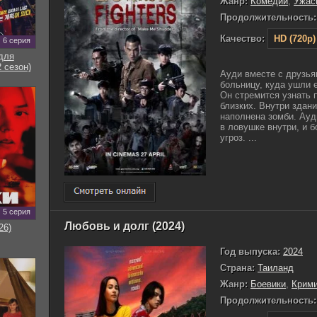
Жанр:
Комедии
,
Ужас
Продолжительность:
Качество:
HD (720p)
6 серия
для
 сезон)
Ауди вместе с друзья
больницу, куда ушли е
Он стремится узнать 
близких. Внутри здан
наполнена зомби. Ауд
в ловушке внутри, и 
угроз. ...
5 серия
Любовь и долг (2024)
26)
Год выпуска:
2024
Страна:
Таиланд
Жанр:
Боевики
,
Крим
Продолжительность: