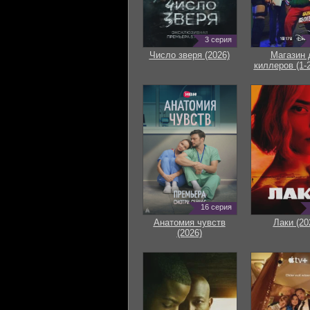
3 серия
Число зверя (2026)
Магазин 
киллеров (1-2
16 серия
Анатомия чувств
Лаки (20
(2026)