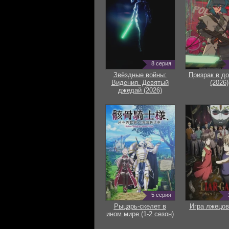
8 серия
Звёздные войны:
Призрак в д
Видения. Девятый
(2026)
джедай (2026)
5 серия
Рыцарь-скелет в
Игра лжецов
ином мире (1-2 сезон)