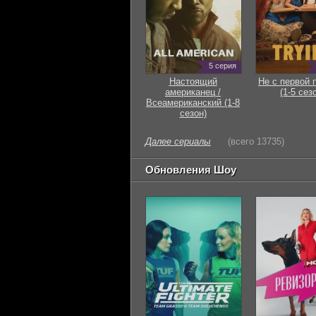
5 серия
Настоящий
Не с первой 
американец /
(1-5 сез
Всеамериканский (1-8
сезон)
Далее сериалы
(всего 13735)
Обновления Шоу