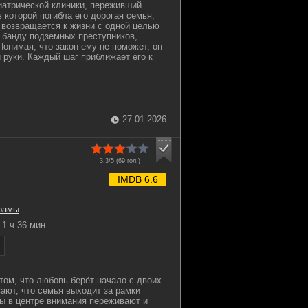
иатрической клиники, переживший
 которой погибла его дорогая семья,
 возвращается к жизни с одной целью
 банду подземных преступников,
Понимая, что закон ему не поможет, он
и руки. Каждый шаг приближает его к
27.01.2026
3.3/5 (
69
гол.)
IMDB 6.6
рамы
1 ч 36 мин
ом, что любовь берёт начало с двоих
ают, что семья выходит за рамки
цы в центре внимания переживают и