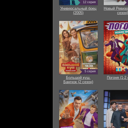
12 серия
Универсальный боец
Новый Ревизо
(2005)
сезон)
5 серия
Большой куш.
Погоня (1-2 
Бангкок (2 сезон)