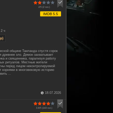
2/5 (
2
гол.)
IMDB 5.5
2 ч
p)
еской общине Таиланда спустя сорок
я древнее зло. Демон захватывает
ика и священника, парализуя работу
ных ритуалов. Местные жители
тны перед лицом неконтролируемой
ит корнями в многовековую историю
вить ...
18.07.2026
3.8/5 (
143
гол.)