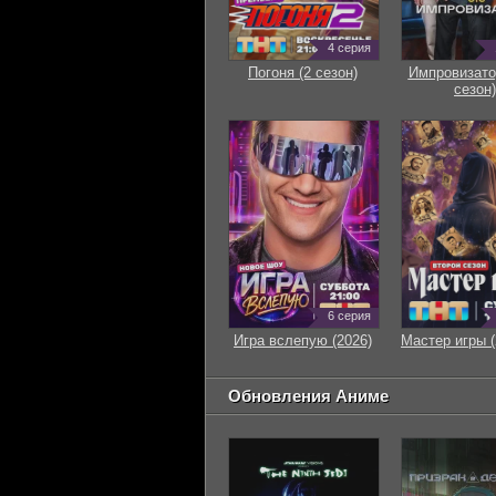
4 серия
Погоня (2 сезон)
Импровизато
сезон)
6 серия
Игра вслепую (2026)
Мастер игры (
Обновления Аниме