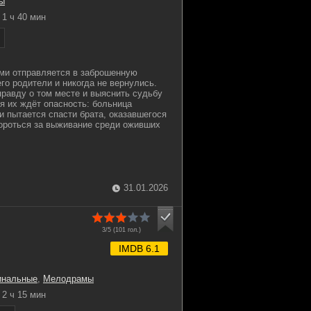
ы
1 ч 40 мин
ми отправляется в заброшенную
го родители и никогда не вернулись.
правду о том месте и выяснить судьбу
ия их ждёт опасность: больница
и пытается спасти брата, оказавшегося
бороться за выживание среди оживших
31.01.2026
3/5 (
101
гол.)
IMDB 6.1
инальные
,
Мелодрамы
2 ч 15 мин