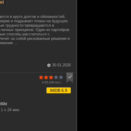
p)
ется в круге долгов и обязанностей,
верие и подрывает планы на будущее.
ые трудности превращаются в
 личных принципов. Один из партнёров
рые способы рассчитаться с
влечёт за собой рискованные решения и
яжение ...
30.01.2026
3.5/5 (
130
гол.)
IMDB 6.9
леры
1 ч 24 мин