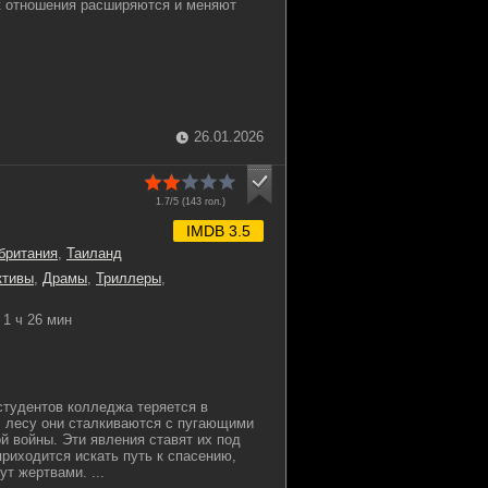
к отношения расширяются и меняют
26.01.2026
1.7/5 (
143
гол.)
IMDB 3.5
британия
,
Таиланд
ктивы
,
Драмы
,
Триллеры
,
1 ч 26 мин
студентов колледжа теряется в
В лесу они сталкиваются с пугающими
й войны. Эти явления ставят их под
приходится искать путь к спасению,
т жертвами. ...