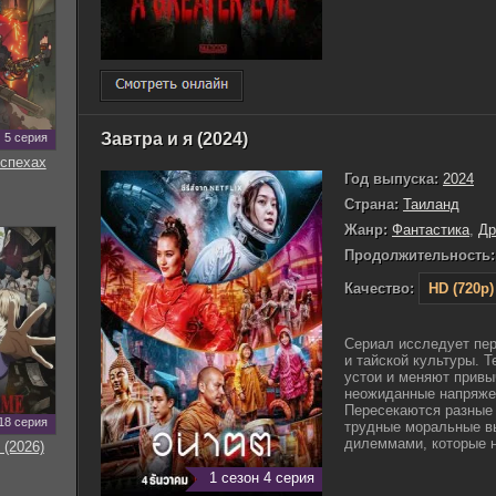
Завтра и я (2024)
5 серия
оспехах
Год выпуска:
2024
Страна:
Таиланд
Жанр:
Фантастика
,
Д
Продолжительность:
Качество:
HD (720p)
Сериал исследует пер
и тайской культуры. 
устои и меняют привы
неожиданные напряже
Пересекаются разные 
18 серия
трудные моральные в
дилеммами, которые н
 (2026)
1 сезон 4 серия