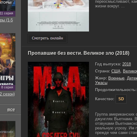
переосмысливают, ка
жизни вокруг. ...
11 серия
ры (1-5
Пропавшие без вести. Великое зло (2018)
Год выпуска:
2018
Страна:
США
,
Велико
Жанр:
Военные
,
Дете
Ужасы
8 серия
Продолжительность:
2 сезон)
Качество:
SD
все
Группа американских 
джунглях Вьетнама. 
отзвуками Вьетнамско
реальную угрозу. Им 
прежде чем сами стану