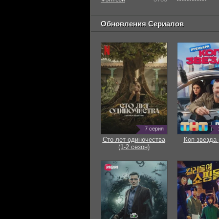
Обновления Сериалов
7 серия
Сто лет одиночества
Коп-звезда 
(1-2 сезон)