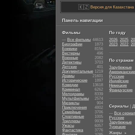
🇰🇿
Версия для Казахстана
Панель навигации
Фильмы
По году
—
Все фильмы
44613
2026
,
2025
,
20
Биографии
1873
2023
,
2022
,
20
Боевики
8156
Вестерны
496
Военные
2082
По странам
Детективы
3703
Детские
401
Зарубежные
Документальные
1219
Американские
Драмы
21601
Русские
Исторические
1897
Индийские
Комедии
13618
Немецкие
Криминал
6262
Французские
Мелодрамы
8339
Мультфильмы
2574
Мюзиклы
904
Сериалы
|
Д
Приключения
4802
Семейные
3706
—
Все сериа
Cпортивные
1005
Русские
Триллеры
9939
Зарубежные
Ужасы
6057
Турецкие
Фантастика
3776
Жанры
►
Фэнтези
3785