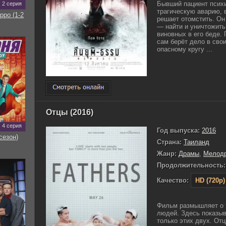
Бывший пациент псих
2 серия
трагическую аварию, в
рро (1-2
решает отомстить. Он
— найти и уничтожить
виновных в его беде. 
сам берёт дело в сво
опасному кругу ...
Отцы (2016)
4 серия
Год выпуска:
2016
сезон)
Страна:
Таиланд
Жанр:
Драмы
,
Мелод
Продолжительность:
Качество:
HD (720p)
Фильм размышляет о т
людей. Здесь показыв
только этих двух. От