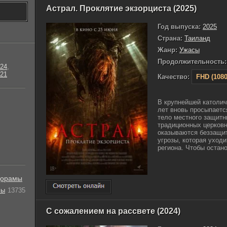
Астрал. Проклятие экзорциста (2025)
Год выпуска:
2025
Страна:
Таиланд
Жанр:
Ужасы
Продолжительность:
24
,
21
Качество:
FHD (1080
В крупнейшей католич
лет вновь просыпаетс
тело местного защитн
традиционных церков
оказываются беззащи
угрозы, которая уход
региона. Чтобы остано
орамы
лы
13735
С сожалением на рассвете (2024)