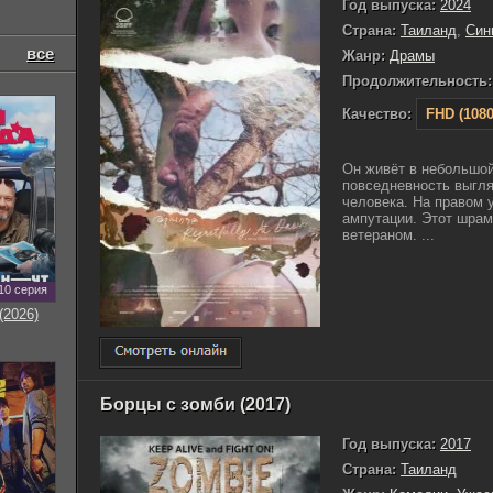
Год выпуска:
2024
Страна:
Таиланд
,
Син
все
Жанр:
Драмы
Продолжительность:
Качество:
FHD (1080
Он живёт в небольшой
повседневность выгля
человека. На правом 
ампутации. Этот шрам 
ветераном. ...
10 серия
(2026)
Борцы с зомби (2017)
Год выпуска:
2017
Страна:
Таиланд