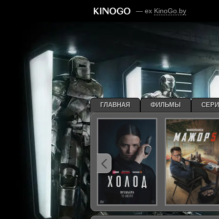
— ex
KinoGo.by
ГЛАВНАЯ
ФИЛЬМЫ
СЕР