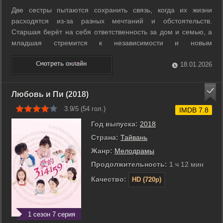
Две сестры пытаются сохранить связь, когда их жизни
расходятся из-за разных мечтаний и обстоятельств.
Старшая берёт на себя ответственность за дом и семью, а
младшая стремится к независимости и новым
возможностям, что приводит к напряжению и непониманию.
Сериал шаг за шагом показывает, как они сталкиваются с
18.01.2026
ошибками, семейными тайнами и ...
Любовь и Пи (2018)
3.9/5 (
54
гол.)
IMDB 7.8
Год выпуска:
2018
Страна:
Тайвань
Жанр:
Мелодрамы
Продолжительность:
1 ч 12 мин
Качество:
HD (720p)
1 сезон 7 серия