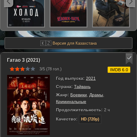
🇰🇿
Версия для Казахстана
Гатао 3 (2021)
3/5 (
78
гол.)
IMDB 6.0
Год выпуска:
2021
Страна:
Тайвань
Жанр:
Боевики
,
Драмы
,
Криминальные
Продолжительность:
2 ч
Качество:
HD (720p)