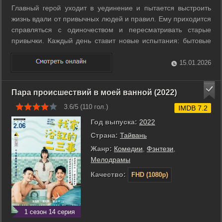
Главный герой уходит в уединение и пытается выстроить
жизнь вдали от привычных людей и правил. Ему приходится
справляться с одиночеством и пересматривать старые
привычки. Каждый день ставит новые испытания: бытовые
проблемы, внутренние сомнения и случайные встречи,
которые меняют перспективу. Постепенно он учится
15.01.2026
слышать себя и принимать ...
Пара происшествий в моей ванной (2022)
3.6/5 (
110
гол.)
IMDB 7.2
Год выпуска:
2022
Страна:
Тайвань
Жанр:
Комедии
,
Фэнтези
,
Мелодрамы
Качество:
FHD (1080p)
1 сезон 14 серия