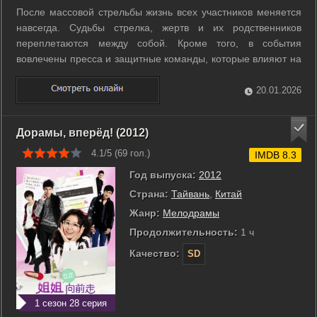
После массовой стрельбы жизнь всех участников меняется
навсегда. Судьбы стрелка, жертв и их родственников
переплетаются между собой. Кроме того, в события
вовлечены пресса и защитные команды, которые влияют на
развитие ситуации. ...
20.01.2026
Дорамы, вперёд! (2012)
4.1/5 (
69
гол.)
IMDB 8.3
Год выпуска:
2012
Страна:
Тайвань
,
Китай
Жанр:
Мелодрамы
Продолжительность:
1 ч
Качество:
SD
1 сезон 28 серия