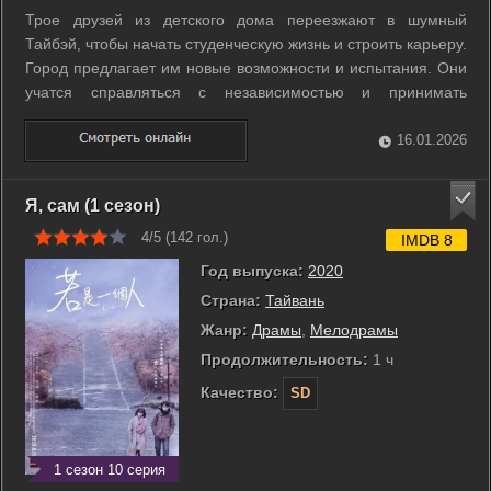
Трое друзей из детского дома переезжают в шумный
Тайбэй, чтобы начать студенческую жизнь и строить карьеру.
Город предлагает им новые возможности и испытания. Они
учатся справляться с независимостью и принимать
взрослые решения. Между учёбой и работой возникают
личные привязки и неожиданные встречи. Каждый из них
16.01.2026
ищет своё понимание счастья и ...
Я, сам (1 сезон)
4/5 (
142
гол.)
IMDB 8
Год выпуска:
2020
Страна:
Тайвань
Жанр:
Драмы
,
Мелодрамы
Продолжительность:
1 ч
Качество:
SD
1 сезон 10 серия