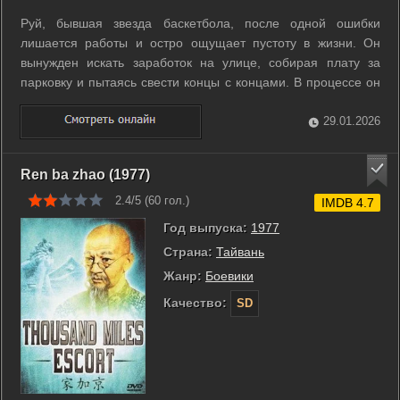
Руй, бывшая звезда баскетбола, после одной ошибки
лишается работы и остро ощущает пустоту в жизни. Он
вынужден искать заработок на улице, собирая плату за
парковку и пытаясь свести концы с концами. В процессе он
начинает врываться в тёмные слои города и наблюдать
чужие тайны. Руй понимает, что это не его мир, но у него
29.01.2026
нет другого пути назад. ...
Ren ba zhao (1977)
2.4/5 (
60
гол.)
IMDB 4.7
Год выпуска:
1977
Страна:
Тайвань
Жанр:
Боевики
Качество:
SD