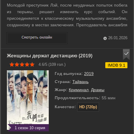
Молодой преступник Лэй, после неудачных попыток побега
из тюрьмы, решает изменить курс событий. Он
присоединяется к классическому музыкальному ансамблю,
созданному в местах заключения. Преподаватель ансамбля
помогает осуждённым перевернуть жизнь, готовя их к
участию в музыкальном конкурсе. ...
26.01.2026
Женщины держат дистанцию (2019)
4.6/5 (
109
гол.)
IMDB 9.1
Год выпуска:
2019
Страна:
Тайвань
Жанр:
Криминал
,
Драмы
Продолжительность:
55 мин
Качество:
HD (720p)
1 сезон 10 серия