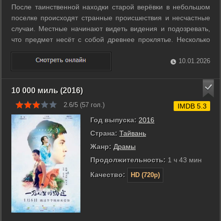
После таинственной находки старой верёвки в небольшом
поселке происходят странные происшествия и несчастные
случаи. Местные начинают видеть видения и подозревать,
что предмет несёт с собой древнее проклятье. Несколько
людей объединяются, чтобы понять связь между событиями
и прошлым округа. Раскопки старых тайн открывают
10.01.2026
неожиданные детали и ...
10 000 миль (2016)
2.6/5 (
57
гол.)
IMDB 5.3
Год выпуска:
2016
Страна:
Тайвань
Жанр:
Драмы
Продолжительность:
1 ч 43 мин
Качество:
HD (720p)