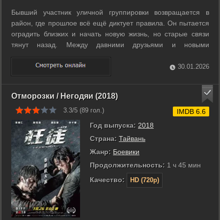
Бывший участник уличной группировки возвращается в
район, где прошлое всё ещё диктует правила. Он пытается
оградить близких и начать новую жизнь, но старые связи
тянут назад. Между давними друзьями и новыми
соперниками разворачивается напряжённая борьба за
влияние и выживание. Герою приходится делать выбор,
30.01.2026
который поставит на карту его ...
Отморозки / Негодяи (2018)
3.3/5 (
89
гол.)
IMDB 6.6
Год выпуска:
2018
Страна:
Тайвань
Жанр:
Боевики
Продолжительность:
1 ч 45 мин
Качество:
HD (720p)