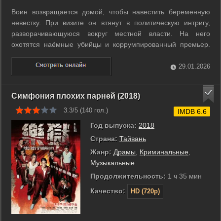
Воин возвращается домой, чтобы навестить беременную
невестку. При визите он втянут в политическую интригу,
разворачивающуюся вокруг местной власти. На него
охотятся наёмные убийцы и коррумпированный премьер.
Герою предстоит сопроводить сына генерала в безопасное
место, преодолевая опасности и предательство. ...
29.01.2026
Симфония плохих парней (2018)
3.3/5 (
140
гол.)
IMDB 6.6
Год выпуска:
2018
Страна:
Тайвань
Жанр:
Драмы
,
Криминальные
,
Музыкальные
Продолжительность:
1 ч 35 мин
Качество:
HD (720p)