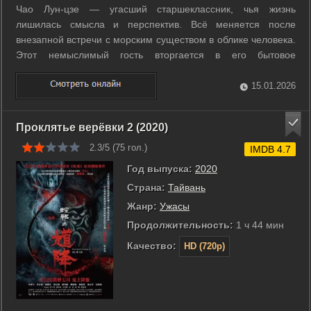
Чао Лун-цзе — угасший старшеклассник, чья жизнь
лишилась смысла и перспектив. Всё меняется после
внезапной встречи с морским существом в облике человека.
Этот немыслимый гость вторгается в его бытовое
пространство и нарушает привычный ритм. Новое
знакомство пробуждает в Чао любопытство и постепенно
15.01.2026
возвращает ему веру в будущее. Постепенно между ...
Проклятье верёвки 2 (2020)
2.3/5 (
75
гол.)
IMDB 4.7
Год выпуска:
2020
Страна:
Тайвань
Жанр:
Ужасы
Продолжительность:
1 ч 44 мин
Качество:
HD (720p)