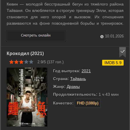
Кевин — молодой бесстрашный бегун из тяжёлого района
Тайваня. Он влюбляется в строгую тренершу Элли, которая
становится для него опорой и вызовом. Их отношения
развиваются на фоне повседневной борьбы и тренировок.
Когда Элли заболевает и отдаляется, Кевин оказывается
перед испытанием личной стойкости. Он сражается за
10.01.2026
выживание и стремится ...
Крокодил (2021)
2.9/5 (
137
гол.)
IMDB 5.9
Год выпуска:
2021
Страна:
Тайвань
Жанр:
Драмы
Продолжительность:
1 ч 43 мин
Качество:
FHD (1080p)