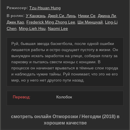
Режиссер:
Tzu-Hsuan Hung
В ролях:
У Канжэнь
,
Джей.Си. Линь
,
Никки Се
,
Джина Ли
,
Джек Као
,
Frederick Ming Zhong Lee
,
Ши Миншуай
,
Ling-Li
Chen
,
Ming-Lieh Hsu
,
Naomi Lee
Руй, бывшая звезда баскетбола, после одной ошибки
лишается работы и остро ощущает пустоту в жизни. Он
вынужден искать заработок на улице, собирая плату за
парковку и пытаясь свести концы с концами. В
процессе он начинает врываться в тёмные слои города
и наблюдать чужие тайны. Руй понимает, что это не его
мир, но у него нет другого пути назад.
Перевод:
Колобок
смотреть онлайн Отморозки / Негодяи (2018) в
хорошем качестве