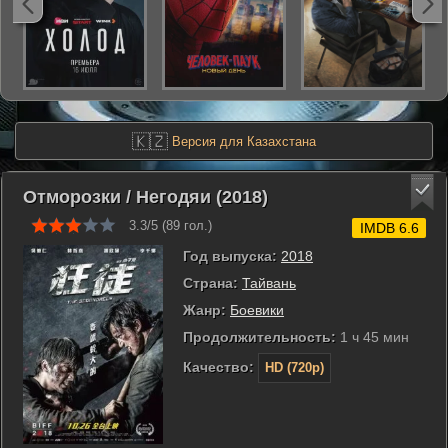
🇰🇿
Версия для Казахстана
Отморозки / Негодяи (2018)
3.3/5 (
89
гол.)
IMDB 6.6
Год выпуска:
2018
Страна:
Тайвань
Жанр:
Боевики
Продолжительность:
1 ч 45 мин
Качество:
HD (720p)