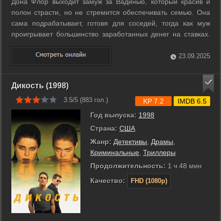
Дона Флор выходит замуж за Вадинью, который красив и
полон страсти, но не стремится обеспечивать семью. Она
сама подрабатывает, готовя для соседей, тогда как муж
проигрывает большинство заработанных денег на ставках.
Вадинью внезапно умирает, и жизнь Доны Флор резко
меняется. ...
23.09.2025
Дикость (1998)
3.5/5 (
883
гол.)
KP 7.2
IMDB 6.5
Год выпуска:
1998
Страна:
США
Жанр:
Детективы
,
Драмы
,
Криминальные
,
Триллеры
Продолжительность:
1 ч 48 мин
Качество:
FHD (1080p)