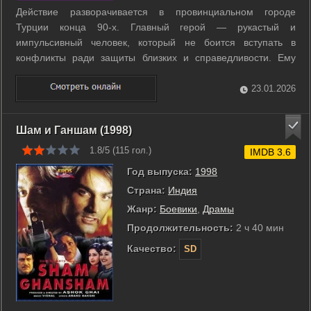
Действие разворачивается в провинциальном городе
Турции конца 90-х. Главный герой — рукастый и
импульсивный человек, который не боится вступать в
конфликты ради защиты близких и справедливости. Ему
приходится сталкиваться с криминалом,
коррумпированными структурами и давними семейными
23.01.2026
тайнами. На фоне напряжённых разборок герою
приходится учиться ...
Шам и Ганшам (1998)
1.8/5 (
115
гол.)
IMDB 3.6
Год выпуска:
1998
Страна:
Индия
Жанр:
Боевики
,
Драмы
Продолжительность:
2 ч 40 мин
Качество:
SD