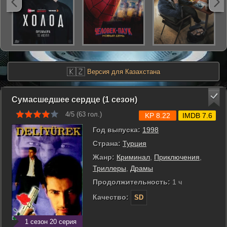
🇰🇿
Версия для Казахстана
Сумасшедшее сердце (1 сезон)
4/5 (
63
гол.)
KP 8.22
IMDB 7.6
Год выпуска:
1998
Страна:
Турция
Жанр:
Криминал
,
Приключения
,
Триллеры
,
Драмы
Продолжительность:
1 ч
Качество:
SD
1 сезон 20 серия