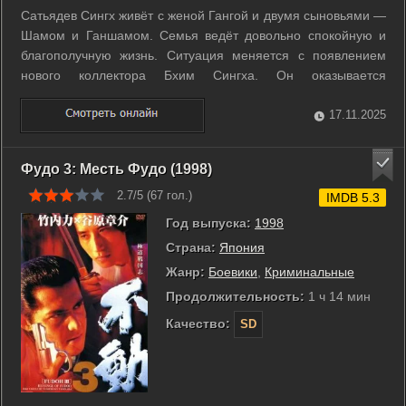
Сатьядeв Сингх живёт с женой Гангой и двумя сыновьями —
Шамом и Ганшамом. Семья ведёт довольно спокойную и
благополучную жизнь. Ситуация меняется с появлением
нового коллектора Бхим Сингха. Он оказывается
коррумпированным и приносит неприятности в их район.
Жизнь семьи сходит на нет под давлением новых реалий.
17.11.2025
Им предстоит справляться с ...
Фудо 3: Месть Фудо (1998)
2.7/5 (
67
гол.)
IMDB 5.3
Год выпуска:
1998
Страна:
Япония
Жанр:
Боевики
,
Криминальные
Продолжительность:
1 ч 14 мин
Качество:
SD