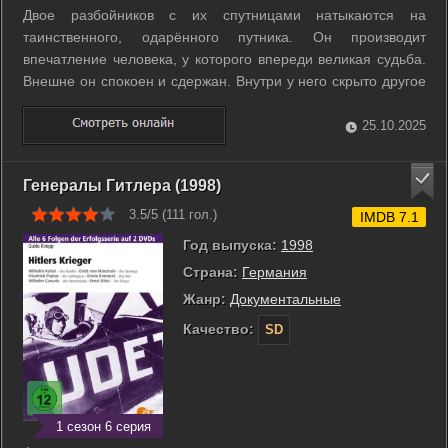
Двое разбойников с их спутницами натыкаются на
таинственного, одарённого путника. Он производит
впечатление человека, у которого впереди великая судьба.
Внешне он спокоен и сдержан. Внутри у него скрыто другое
— тяга к пыткам. Ситуация быстро обостряется, когда эта
тёмная сторона начинает проявляться. ...
25.10.2025
Генералы Гитлера (1998)
3.5/5 (
111
гол.)
IMDB 7.1
Год выпуска:
1998
Страна:
Германия
Жанр:
Документальные
Качество:
SD
1 сезон 6 серия