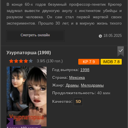
В конце 60-х годов безумный профессор-генетик Крюгер
задумал вывести двуногую акулу с инстинктом убийцы и
разумом человека. Он сам стал первой жертвой своих
экспериментов. Прошло 30 лет, и в мирную жизнь тихого
острова в Карибском море ворвалось ужасное, никогда не
виданное чудовище, наводя страх на все живое.
18.05.2025
Унаследовавшие лабораторию Крюгера ...
Узурпаторша (1998)
3.9/5 (
130
гол.)
KP 7.9
IMDB 7.8
Год выпуска:
1998
Страна:
Мексика
Жанр:
Драмы
,
Мелодрамы
Продолжительность:
40 мин
Качество:
SD