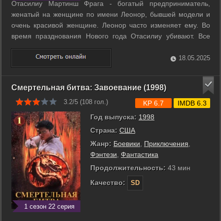
Отасилиу Мартинш Фрага - богатый предприниматель,
женатый на женщине по имени Леонор, бывшей модели и
очень красивой женщине. Леонор часто изменяет ему. Во
время празднования Нового года Отасилиу убивают. Все
подозрения падают на Андре, служащего компании
Отасилиу и друга Жуниора. Леонор и ее любовнику Рикарду
18.05.2025
удалось подкрепить эти подозрения ...
Смертельная битва: Завоевание (1998)
3.2/5 (
108
гол.)
KP 6.7
IMDB 6.3
Год выпуска:
1998
Страна:
США
Жанр:
Боевики
,
Приключения
,
Фэнтези
,
Фантастика
Продолжительность:
43 мин
Качество:
SD
1 сезон 22 серия