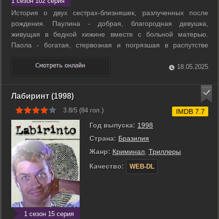
1 сезон 102 серия
История о двух сестрах-близняшек, разлученных после
рождения. Паулина - добрая, благородная девушка,
живущая в бедной хижине вместе с больной матерью.
Паола - богатая, стервозная и погрязшая в распутстве
молодая женщина. Имеет богатого красивого мужа, но это
не мешает ей предаваться любовным утехам с другими
18.05.2025
мужчинами. Однажды девушки встречаются, ...
Лабиринт (1998)
3.8/5 (
84
гол.)
IMDB 7.7
Год выпуска:
1998
Страна:
Бразилия
Жанр:
Криминал
,
Триллеры
Качество:
WEB-DL
1 сезон 15 серия