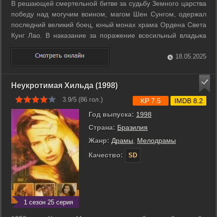
В решающей смертельной битве за судьбу Земного царства
победу над могучим воином, магом Шен Сунгом, одержал
последний великий боец, юный монах храма Ордена Света
Кунг Лао. В наказание за поражение всесильный владыка
Внешнего мира, жестокий император Шао Кан сослал Шен
Сунга в бездонные кобальтовые рудники, где томятся
18.05.2025
поверженные бойцы из сотен ...
Неукротимая Хильда (1998)
3.9/5 (
86
гол.)
KP 7.5
IMDB 8.2
Год выпуска:
1998
Страна:
Бразилия
Жанр:
Драмы
,
Мелодрамы
Качество:
SD
1 сезон 25 серия