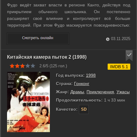
Фудо ведёт захват власти в регионе Канто, действуя под
прикрытием обычного школьника. Он постепенно
расширяет своё влияние и контролирует всё больше
территорий. При этом Фудо маскируется повседневностью:
за образом старшеклассника скрывается расчётливый и
целеустремлённый лидер. Его двойная жизнь создаёт
03.11.2025
напряжение между публичной ролью и ...
Китайская камера пыток 2 (1998)
2.6/5 (
125
гол.)
IMDB 5.1
Год выпуска:
1998
Страна:
Гонконг
Жанр:
Драмы
,
Приключения
,
Ужасы
Продолжительность:
1 ч 33 мин
Качество:
SD