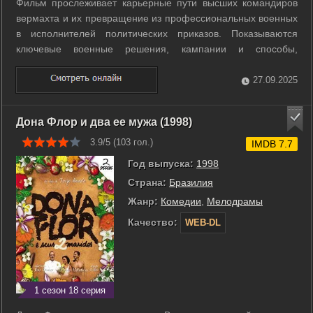
Фильм прослеживает карьерные пути высших командиров
вермахта и их превращение из профессиональных военных
в исполнителей политических приказов. Показываются
ключевые военные решения, кампании и способы,
которыми генералы адаптировали тактику под нацистскую
политику. Особое внимание уделено вопросам личной
27.09.2025
ответственности и влияния военного ...
Дона Флор и два ее мужа (1998)
3.9/5 (
103
гол.)
IMDB 7.7
Год выпуска:
1998
Страна:
Бразилия
Жанр:
Комедии
,
Мелодрамы
Качество:
WEB-DL
1 сезон 18 серия