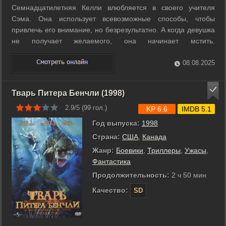
Семнадцатилетняя Келли влюбляется в своего учителя
Сэма. Она использует всевозможные способы, чтобы
привлечь его внимание, но безрезультатно. А когда девушка
не получает желаемого, она начинает мстить.
Несостоявшаяся любовница обвиняет Сэма в
изнасиловании. Улик явно недостаточно, пока на помощь
08.08.2025
Келли не приходит ее подруга, которая готова давать ...
Тварь Питера Бенчли (1998)
2.9/5 (
99
гол.)
KP 6.6
IMDB 5.1
Год выпуска:
1998
Страна:
США
,
Канада
Жанр:
Боевики
,
Триллеры
,
Ужасы
,
Фантастика
Продолжительность:
2 ч 50 мин
Качество:
SD