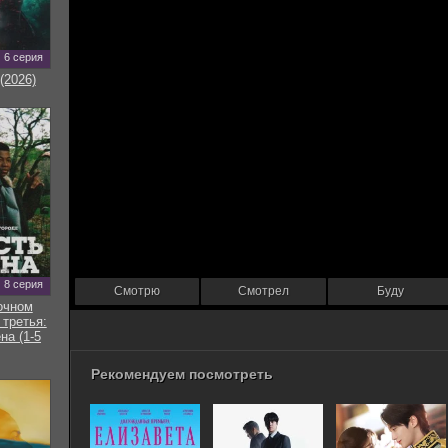
6 серия
(2026)
8 серия
Смотрю
Смотрел
Буду
очном
 третья:
на (1-5
Рекомендуем посмотреть