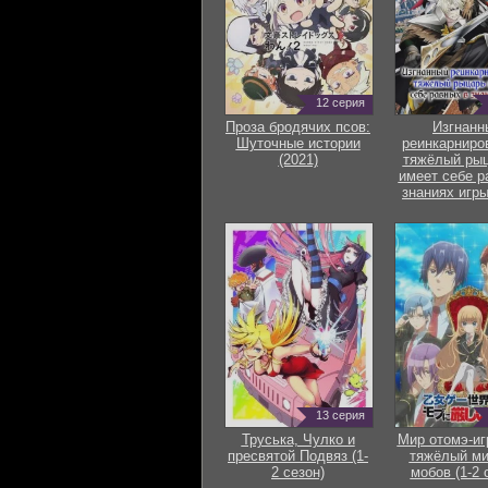
12 серия
Проза бродячих псов:
Изгнанн
Шуточные истории
реинкарниро
(2021)
тяжёлый рыц
имеет себе р
знаниях игры
13 серия
Труська, Чулко и
Мир отомэ-иг
пресвятой Подвяз (1-
тяжёлый ми
2 сезон)
мобов (1-2 