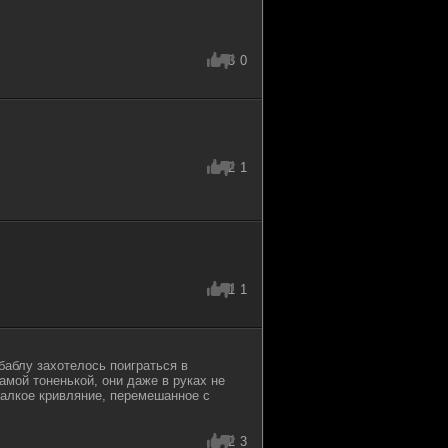
3
0
2
1
1
1
баблу захотелось поиграться в
амой тоненькой, они даже в руках не
жалкое кривляние, перемешанное с
2
3