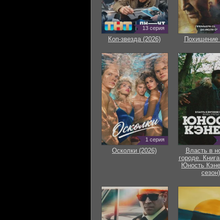
13 серия
Коп-звезда (2026)
Похищение 
1 серия
Осколки (2026)
Власть в н
городе. Книга
Юность Кэне
сезон)