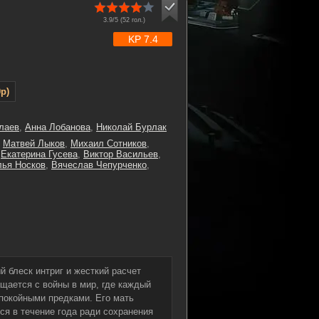
3.9/5 (
52
гол.)
KP 7.4
p)
лаев
,
Анна Лобанова
,
Николай Бурлак
,
Матвей Лыков
,
Михаил Сотников
,
,
Екатерина Гусева
,
Виктор Васильев
,
лья Носков
,
Вячеслав Чепурченко
,
 блеск интриг и жесткий расчет
щается с войны в мир, где каждый
покойными предками. Его мать
я в течение года ради сохранения