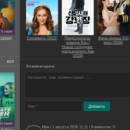
6 серия
 сезон)
Елизавета (2022)
Председатель-
Жена принца XXI
новичок Кан /
века (2026)
Новый сотрудник,
председатель Кан
(2026)
все
Комментарии:
Добавить
12 серия
Ира
| 1 августа 2026 11:11 | Комментов: 0
ый боец