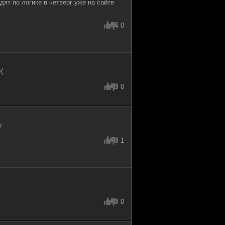
ят по логике в четверг уже на сайте
4
0
(
0
0
у
0
1
0
0