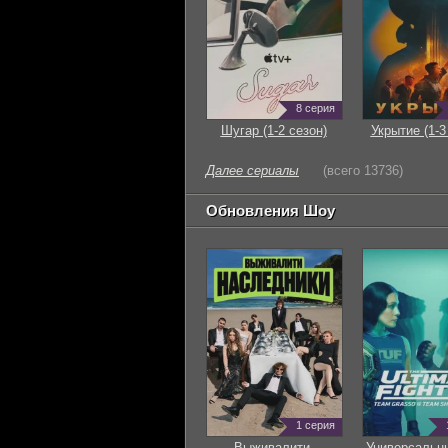
8 серия
Шугар (1-2 сезон)
Укрытие (1-3
Далее сериалы
(всего 13736)
Обновления Шоу
1 серия
Выживалити.
Универсальн