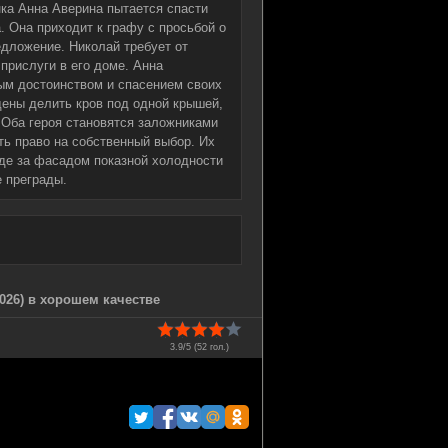
нка Анна Аверина пытается спасти
. Она приходит к графу с просьбой о
едложение. Николай требует от
прислуги в его доме. Анна
м достоинством и спасением своих
дены делить кров под одной крышей,
. Оба героя становятся заложниками
ть право на собственный выбор. Их
где за фасадом показной холодности
 преграды.
026) в хорошем качестве
3.9/5 (
52
гол.)