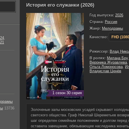
История его служанки (2026)
Год выпуска:
2026
Страна:
Россия
Жанр:
Мелодрамы
Качество:
FHD (1080
24
,
21
Режиссер:
Влад Нико
В ролях:
Милана Бру
Вероника Журавлева
Ольга Ломоносова
,
И
Владислав Ценёв
1 сезон 30 серия
орамы
лы
13736
Золоченые залы московских усадеб скрывают холодный
светского общества. Граф Николай Шереметьев возвра
шаг определен семейным положением и долгом перед 
оставила завещание, обязывающее наследника женитьс