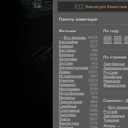
🇰🇿
Версия для Казахстана
Панель навигации
Фильмы
По году
—
Все фильмы
44615
2026
,
2025
,
20
Биографии
1873
2023
,
2022
,
20
Боевики
8157
Вестерны
496
Военные
2082
По странам
Детективы
3704
Детские
401
Зарубежные
Документальные
1219
Американские
Драмы
21601
Русские
Исторические
1897
Индийские
Комедии
13619
Немецкие
Криминал
6262
Французские
Мелодрамы
8339
Мультфильмы
2574
Мюзиклы
904
Сериалы
|
Д
Приключения
4804
Семейные
3706
—
Все сериа
Cпортивные
1005
Русские
Триллеры
9939
Зарубежные
Ужасы
6057
Турецкие
Фантастика
3776
Жанры
►
Фэнтези
3786