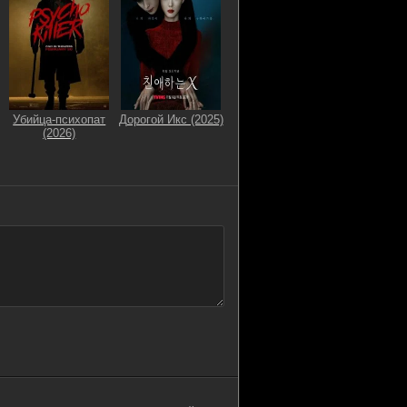
Убийца-психопат
Дорогой Икс (2025)
(2026)