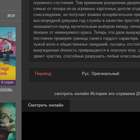
огромного состояния. Тем временем разоренная дворя
семью от позора из-за огромных карточных долгов отца
снисхождении, но получает взамен оскорбительное пр
все
высокородной девушки год службы в качестве простой 
оказывается перед мучительным выбором между личны
близких от неминуемого краха. Теперь эти двое вынуж
постоянно проверяя границы своего гордого характера
чужой воли и общественных ожиданий, пытаясь отстоя
вынужденная близость превращается в опасную игру, 
зреют чувства, способные разрушить любые классовые
Перевод:
Рус. Оригинальный
8 серия
любовь
смотреть онлайн История его служанки (2
Смотреть онлайн