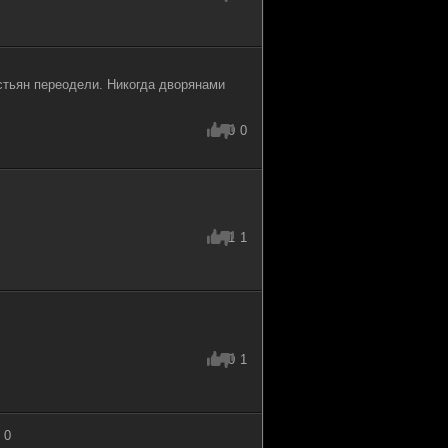
рестьян переодели. Никогда дворянами
0
0
1
1
0
1
 0