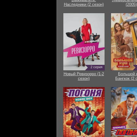
Наследники (2 сезон)
(2005)
2 серия
Новый Ревизорро (1-2
Большой 
сезон)
Бангкок (2 