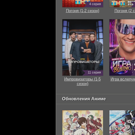
4 серия
Погоня (1-2 сезон)
Погоня (2 с
11 серия
Импровизаторы (1-5
Игра вслепую
сезон)
Обновления Аниме