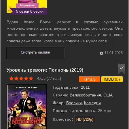
5 сезон 6 серия
Вдова Агнес Браун держит в ежовых рукавицах
многочисленных детей, внуков и престарелого свекра. Она
постоянно вмешивается в их личную жизнь и дает свои
советы даже тогда, когда в них совсем не нуждаются. ...
11.01.2026
Уровень тревоги: Полночь (2019)
4.6/5 (
77
гол.)
KP 8.9
IMDB 9.7
Год выпуска:
2011
Страна:
Великобритания
,
США
Жанр:
Боевики
,
Комедии
Продолжительность:
25 мин
Качество:
HD (720p)