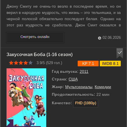
Джону Смиту не очень-то везло в последнее время, но он
верил в народную мудрость, что жизнь – это тельняшка, и за
черной полосой обязательно последует белая. Однако на
этот раз мудрость не сработала. Джон Смит оказался в
плохое время в плохом месте. Из казино, где он пытался
поправить свое финансовое положение, во время игры в
02.06.2026
покер украли ...
Закусочная Боба (1-16 сезон)
3.9/5 (
529
гол.)
KP 7.1
IMDB 8.1
Год выпуска:
2011
Страна:
США
Жанр:
Мультсериалы
,
Комедии
Продолжительность:
22 мин
Качество:
FHD (1080p)