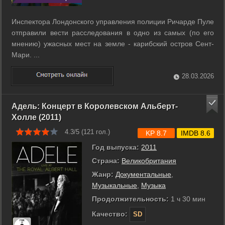
Инспектора Лондонского управления полиции Ричарде Пуле
отправили вести расследования в одно из самых (по его
мнению) ужасных мест на земле - карибский остров Сент-
Мари. ...
28.03.2026
Адель: Концерт в Королевском Альберт-
Холле (2011)
4.3/5 (
121
гол.)
KP 8.7
IMDB 8.6
Год выпуска:
2011
Страна:
Великобритания
Жанр:
Документальные
,
Музыкальные
,
Музыка
Продолжительность:
1 ч 30 мин
Качество:
SD