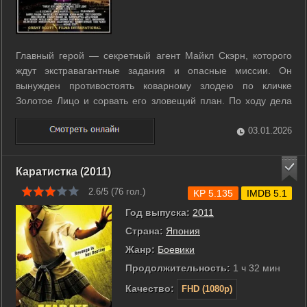
Главный герой — секретный агент Майкл Скэрн, которого
ждут экстравагантные задания и опасные миссии. Он
вынужден противостоять коварному злодею по кличке
Золотое Лицо и сорвать его зловещий план. По ходу дела
агент спасает заложников, устраивает погони и участвует в
выверенных перестрелках. Вокруг разгораются интриги, а
03.01.2026
личная жизнь героя ...
Каратистка (2011)
2.6/5 (
76
гол.)
KP 5.135
IMDB 5.1
Год выпуска:
2011
Страна:
Япония
Жанр:
Боевики
Продолжительность:
1 ч 32 мин
Качество:
FHD (1080p)