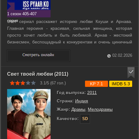
1 сезон 405-407
серия
Этот сериал расскажет историю любви Кхуши и Арнава.
Главная героиня - красивая, сильная женщина, которая
просто хочет любить и быть любимой. Арнав - жестокий
бизнесмен, беспощадный к конкурентам и очень циничный
человек. Только его сестра немного смягчает сердце
высокомерного Арнава. Судьбе было угодно, чтобы главные
02.02.2026
герои встретились и между ними ...
Свет твоей любви (2011)
3.1/5 (
67
гол.)
KP 7.1
IMDB 5.3
Год выпуска:
2011
Страна:
Индия
Жанр:
Драмы
,
Мелодрамы
Качество:
SD