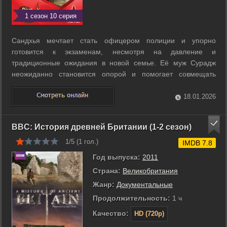
1 сезон 10 серия
Сандхья мечтает стать офицером полиции и упорно
готовится к экзаменам, несмотря на давление и
традиционные ожидания в новой семье. Её муж Сурадж
неожиданно становится опорой и помогает совмещать
домашние обязанности с учёбой. Вместе они сталкиваются
с сопротивлением родственников, общественными
18.01.2026
предубеждениями и личными испытаниями. Постепенно ...
BBC: История древней Британии (1-2 сезон)
1/5 (
1
гол.)
IMDB 7.8
Год выпуска:
2011
Страна:
Великобритания
Жанр:
Документальные
Продолжительность:
1 ч
Качество:
HD (720p)