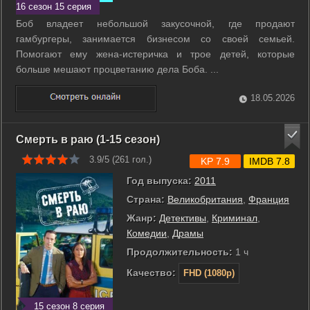
16 сезон 15 серия
Боб владеет небольшой закусочной, где продают
гамбургеры, занимается бизнесом со своей семьей.
Помогают ему жена-истеричка и трое детей, которые
больше мешают процветанию дела Боба. ...
18.05.2026
Смерть в раю (1-15 сезон)
3.9/5 (
261
гол.)
KP 7.9
IMDB 7.8
Год выпуска:
2011
Страна:
Великобритания
,
Франция
Жанр:
Детективы
,
Криминал
,
Комедии
,
Драмы
Продолжительность:
1 ч
Качество:
FHD (1080p)
15 сезон 8 серия