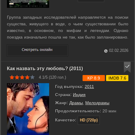
Группа западных исследователей направляется на поиски
существа, живущего в воде, о чьем существовании было
известно, в основном, по мифам и легендам. Однако
поездка изначально пошла не так, как было запланировано.
Ряд неприятностей поставил группу на грань выживания в
самой гуще тропических джунглей. Помимо многочисленных
02.02.2026
опасностей, которые здесь ...
Как назвать эту любовь? (2011)
4.1/5 (
120
гол.)
KP 8.9
IMDB 7.6
Год выпуска:
2011
Страна:
Индия
Жанр:
Драмы
,
Мелодрамы
Продолжительность:
20 мин
Качество:
HD (720p)