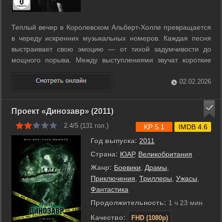
Теплый вечер в Королевском Альберт-Холле превращается
в череду искренних музыкальных номеров. Каждая песня
выстраивает свою эмоцию — от тихой задумчивости до
мощного порыва. Между выступлениями звучат короткие
рассказы о жизни и творчестве, которые связывают
композиции в цельный поток. Интонации и мелодии
02.02.2026
постепенно раскрывают личные переживания. ...
Проект «Динозавр» (2011)
2.4/5 (
131
гол.)
KP 5.1
IMDB 4.6
Год выпуска:
2011
Страна:
ЮАР
,
Великобритания
Жанр:
Боевики
,
Драмы
,
Приключения
,
Триллеры
,
Ужасы
,
Фантастика
Продолжительность:
1 ч 23 мин
Качество:
FHD (1080p)