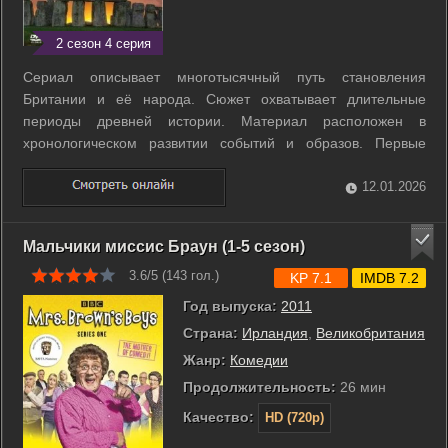
2 сезон 4 серия
Сериал описывает многотысячный путь становления
Британии и её народа. Сюжет охватывает длительные
периоды древней истории. Материал расположен в
хронологическом развитии событий и образов. Первые
эпохи показаны через призму природных и материальных
перемен. Лед, камень и бронза выступают как ключевые
12.01.2026
ориентиры в трансформации ландшафта и общества. ...
Мальчики миссис Браун (1-5 сезон)
3.6/5 (
143
гол.)
KP 7.1
IMDB 7.2
Год выпуска:
2011
Страна:
Ирландия
,
Великобритания
Жанр:
Комедии
Продолжительность:
26 мин
Качество:
HD (720p)