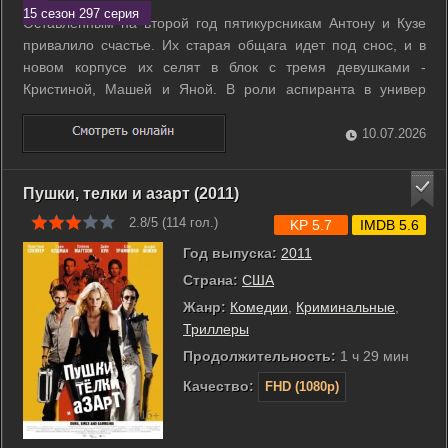
15 сезон 297 серия
Оставленным на второй год пятикурсникам Антону и Кузе
привалило счастье. Их старая общага идет под снос, и в
новом корпусе их селят в блок с тремя девушками -
Кристиной, Машей и Яной. В роли аспиранта в универ
возвращается и Майкл - чтобы откосить от армии. Ребята
стали старше и... романтичнее. Теперь им хочется не только
10.07.2026
секса и тусовок, но и ...
Пушки, телки и азарт (2011)
2.8/5 (
114
гол.)
KP 5.7
IMDB 5.6
Год выпуска:
2011
Страна:
США
Жанр:
Комедии
,
Криминальные
,
Триллеры
Продолжительность:
1 ч 29 мин
Качество:
FHD (1080p)