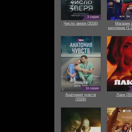
3 серия
Число зверя (2026)
Магазин 
киллеров (1-2
16 серия
Анатомия чувств
Лаки (20
(2026)