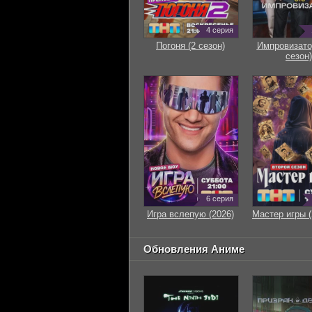
4 серия
Погоня (2 сезон)
Импровизато
сезон)
6 серия
Игра вслепую (2026)
Мастер игры (
Обновления Аниме