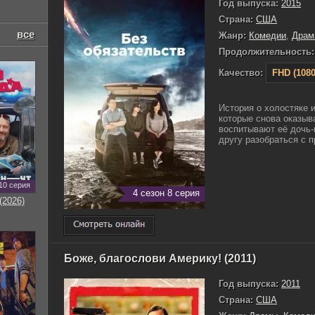
Год выпуска:
2015
Страна:
США
все
Жанр:
Комедии
,
Драм
Продолжительность:
Качество:
FHD (1080
История о холостяке и
которые снова оказыв
воспитывают её дочь-
другу разобраться с п
10 серия
4 сезон 8 серия
(2026)
Боже, благослови Америку! (2011)
Год выпуска:
2011
Страна:
США