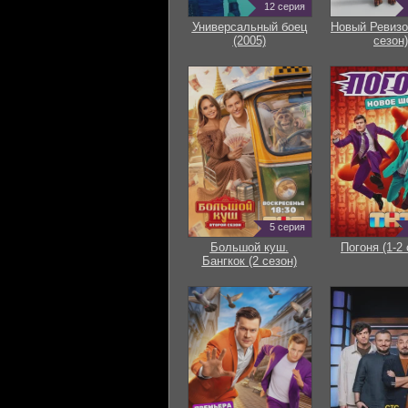
12 серия
Универсальный боец
Новый Ревизо
(2005)
сезон)
5 серия
Большой куш.
Погоня (1-2 
Бангкок (2 сезон)