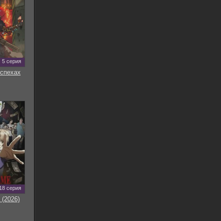
5 серия
оспехах
18 серия
 (2026)