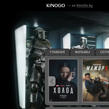
— ex
KinoGo.by
ГЛАВНАЯ
ФИЛЬМЫ
СЕР