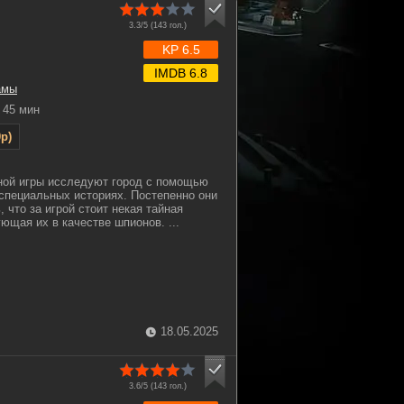
3.3/5 (
143
гол.)
KP 6.5
IMDB 6.8
амы
45 мин
p)
ной игры исследуют город с помощью
 специальных историях. Постепенно они
 что за игрой стоит некая тайная
ющая их в качестве шпионов. ...
18.05.2025
3.6/5 (
143
гол.)