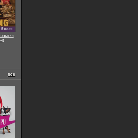
5 серия
попытки
он)
все