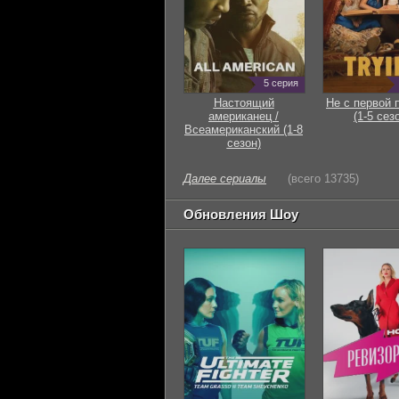
5 серия
Настоящий
Не с первой 
американец /
(1-5 сез
Всеамериканский (1-8
сезон)
Далее сериалы
(всего 13735)
Обновления Шоу