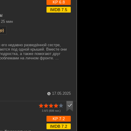
KP 6.8
IMDB 7.5
ы
25 мин
p)
 его недавно разведённой сестре,
аются под одной крышей. Вместе они
подростка, а также помогают друг
роблемами на личном фронте. ...
17.05.2025
3.6/5 (
606
гол.)
KP 7.2
IMDB 7.2