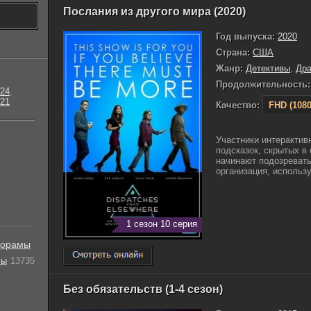
Послания из другого мира (2020)
Год выпуска:
2020
Страна:
США
Жанр:
Детективы
,
Др
Продолжительность:
24
,
21
Качество:
FHD (1080
Участники интерактив
подсказок, скрытых в
начинают подозревать,
организация, использу
1 сезон 10 серия
орамы
лы
13735
Без обязательств (1-4 сезон)