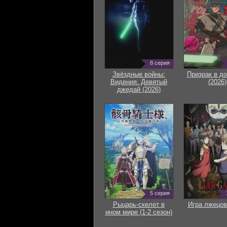
8 серия
Звёздные войны:
Призрак в д
Видения. Девятый
(2026)
джедай (2026)
5 серия
Рыцарь-скелет в
Игра лжецов
ином мире (1-2 сезон)