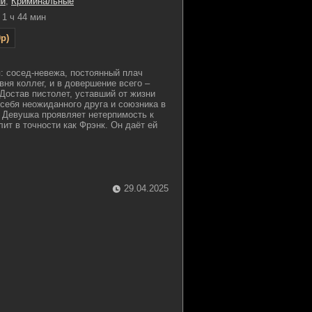
ии
,
Криминальные
1 ч 44 мин
p)
: сосед-невежа, постоянный плач
вня коллег, и в довершение всего –
 Достав пистолет, уставший от жизни
себя неожиданного друга и союзника в
. Девушка проявляет нетерпимость к
ит в точности как Фрэнк. Он даёт ей
29.04.2025