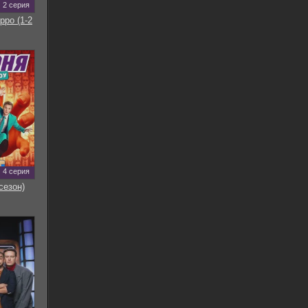
2 серия
рро (1-2
4 серия
сезон)