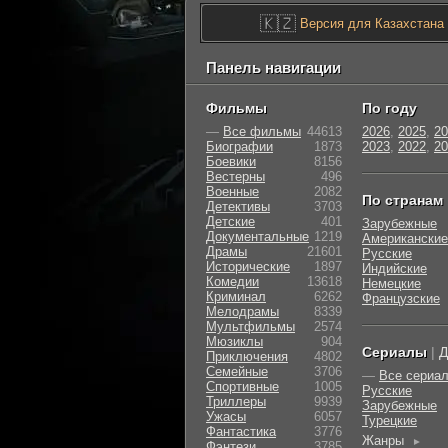
🇰🇿
Версия для Казахстана
Панель навигации
Фильмы
По году
—
Все фильмы
44613
2026
,
2025
,
20
Биографии
1873
2023
,
2022
,
20
Боевики
8156
Вестерны
496
Военные
2082
По странам
Детективы
3703
Детские
401
Зарубежные
Документальные
1219
Американские
Драмы
21601
Русские
Исторические
1897
Индийские
Комедии
13618
Немецкие
Криминал
6262
Французские
Мелодрамы
8339
Мультфильмы
2574
Мюзиклы
904
Сериалы
|
Д
Приключения
4802
Семейные
3706
—
Все сериа
Cпортивные
1005
Русские
Триллеры
9939
Зарубежные
Ужасы
6057
Турецкие
Фантастика
3776
Жанры
►
Фэнтези
3785