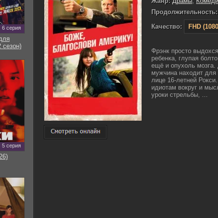
Жанр:
Драмы
,
Комед
Продолжительность:
Качество:
FHD (1080
6 серия
для
 сезон)
Фрэнк просто выдохся
ребенка, глупая болто
ещё и опухоль мозга.
мужчина находит для 
лице 16-летней Рокси
идиотам вокруг и мысл
уроки стрельбы, ...
5 серия
26)