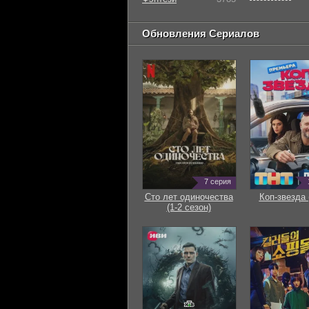
Обновления Сериалов
7 серия
Сто лет одиночества
Коп-звезда 
(1-2 сезон)