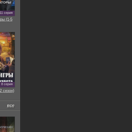
11 серия
ры (1-5
8 серия
2 сезон)
все