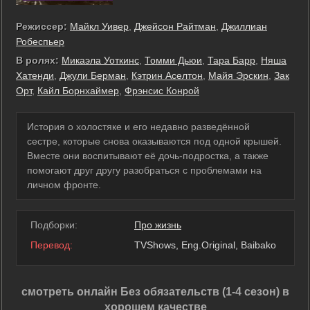
Режиссер:
Майкл Уивер
,
Джейсон Райтман
,
Джиллиан
Робеспьер
В ролях:
Микаэла Уоткинс
,
Томми Дьюи
,
Тара Барр
,
Няша
Хатенди
,
Джули Берман
,
Кэтрин Аселтон
,
Майя Эрскин
,
Зак
Орт
,
Кайл Борнхаймер
,
Фрэнсис Конрой
История о холостяке и его недавно разведённой
сестре, которые снова оказываются под одной крышей.
Вместе они воспитывают её дочь-подростка, а также
помогают друг другу разобраться с проблемами на
личном фронте.
Подборки:
Про жизнь
Перевод:
TVShows, Eng.Original, Baibako
смотреть онлайн Без обязательств (1-4 сезон) в
хорошем качестве