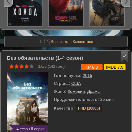
🇰🇿
Версия для Казахстана
Без обязательств (1-4 сезон)
3.6/5 (
143
гол.)
KP 6.8
IMDB 7.5
Год выпуска:
2015
Страна:
США
Жанр:
Комедии
,
Драмы
Продолжительность:
25 мин
Качество:
FHD (1080p)
4 сезон 8 серия