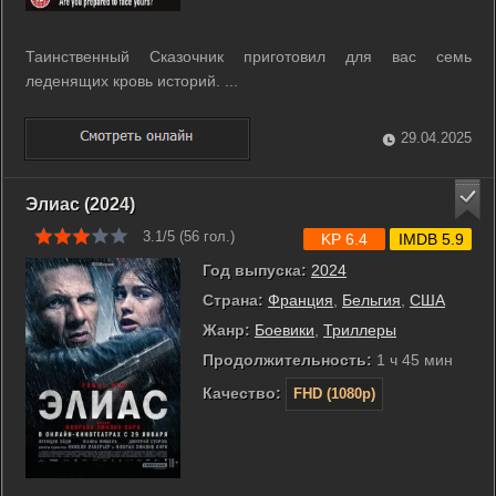
Таинственный Сказочник приготовил для вас семь
леденящих кровь историй. ...
29.04.2025
Элиас (2024)
3.1/5 (
56
гол.)
KP 6.4
IMDB 5.9
Год выпуска:
2024
Страна:
Франция
,
Бельгия
,
США
Жанр:
Боевики
,
Триллеры
Продолжительность:
1 ч 45 мин
Качество:
FHD (1080p)