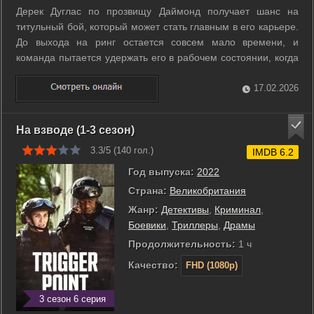
Дерек Дуглас по прозвищу Даймонд получает шанс на
титульный бой, который может стать главным в его карьере.
До выхода на ринг остается совсем мало времени, и
команда пытается удержать его в рабочем состоянии, когда
нервы уже на пределе. Тренер и близкие рядом видят, как
страх и сомнения мешают ему поверить в победу. Вокруг
17.02.2026
начинают всплывать ...
На взводе (1-3 сезон)
3.3/5 (
140
гол.)
IMDB 6.2
Год выпуска:
2022
Страна:
Великобритания
Жанр:
Детективы
,
Криминал
,
Боевики
,
Триллеры
,
Драмы
Продолжительность:
1 ч
Качество:
FHD (1080p)
3 сезон 6 серия