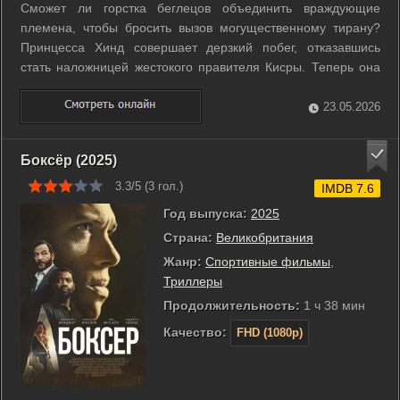
Сможет ли горстка беглецов объединить враждующие
племена, чтобы бросить вызов могущественному тирану?
Принцесса Хинд совершает дерзкий побег, отказавшись
стать наложницей жестокого правителя Кисры. Теперь она
спасается от элитных наемников в бескрайних песках
Аравии. Судьба сводит ее с Ханзалой, легендарным воином
23.05.2026
с таинственным прошлым. Он ...
Боксёр (2025)
3.3/5 (
3
гол.)
IMDB 7.6
Год выпуска:
2025
Страна:
Великобритания
Жанр:
Спортивные фильмы
,
Триллеры
Продолжительность:
1 ч 38 мин
Качество:
FHD (1080p)