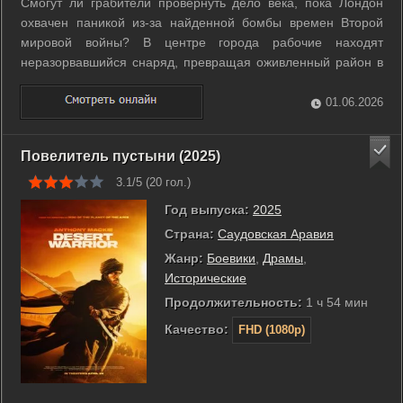
Смогут ли грабители провернуть дело века, пока Лондон
охвачен паникой из-за найденной бомбы времен Второй
мировой войны? В центре города рабочие находят
неразорвавшийся снаряд, превращая оживленный район в
зону отчуждения. Полиция перекрывает улицы и объявляет
массовую эвакуацию, создавая идеальный хаос для
01.06.2026
преступного плана. Опытный организатор ...
Повелитель пустыни (2025)
3.1/5 (
20
гол.)
Год выпуска:
2025
Страна:
Саудовская Аравия
Жанр:
Боевики
,
Драмы
,
Исторические
Продолжительность:
1 ч 54 мин
Качество:
FHD (1080p)