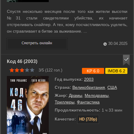
Спустя несколько месяцев после того как жители высотки
№31 стали свидетелями убийства, их начинает
отстреливать снайпер. А тех, кому посчастливилось уцелеть,
он стравливает в битве за выживание. ...
30.04.2025
Код 46 (2003)
3/5 (
122
гол.)
KP 6.0
IMDB 6.2
Год выпуска:
2003
Страна:
Великобритания
,
США
Жанр:
Драмы
,
Мелодрамы
,
Триллеры
,
Фантастика
Продолжительность:
1 ч 33 мин
Качество:
HD (720p)