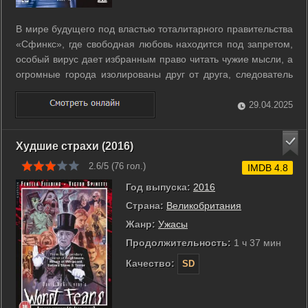
В мире будущего под властью тоталитарного правительства
«Сфинкс», где свободная любовь находится под запретом,
особый вирус дает избранным право читать чужие мысли, а
огромные города изолированы друг от друга, следователь
Уильям отправляется в Шанхай, чтобы выяснить, кто
занимается незаконной выдачей пропусков для
29.04.2025
путешествий из города в город. ...
Худшие страхи (2016)
2.6/5 (
76
гол.)
IMDB 4.8
Год выпуска:
2016
Страна:
Великобритания
Жанр:
Ужасы
Продолжительность:
1 ч 37 мин
Качество:
SD