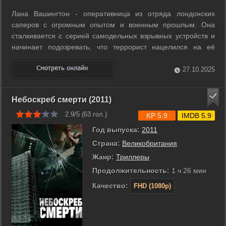
Лана Вашингтон - оперативница из отряда лондонских
саперов с огромным опытом и военным прошлым. Она
сталкивается с серией самодельных взрывных устройств и
начинает подозревать, что террорист нацелился на её
подразделение. ...
27.10.2025
Небоскреб смерти (2011)
2.9/5 (
63
гол.)
KP 5.9
IMDB 5.9
Год выпуска:
2011
Страна:
Великобритания
Жанр:
Триллеры
Продолжительность:
1 ч 26 мин
Качество:
FHD (1080p)