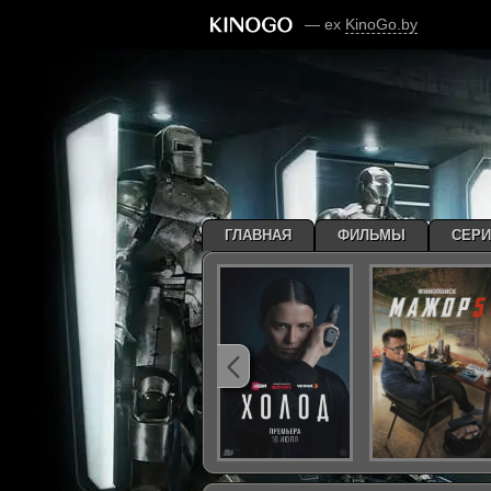
— ex
KinoGo.by
ГЛАВНАЯ
ФИЛЬМЫ
СЕР