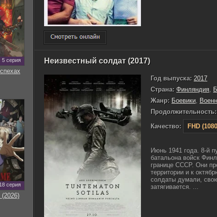
Неизвестный солдат (2017)
5 серия
оспехах
Год выпуска:
2017
Страна:
Финляндия
,
Б
Жанр:
Боевики
,
Воен
Продолжительность:
Качество:
FHD (1080
Июнь 1941 года. 8-й п
батальона войск Финл
границе СССР. Они пр
территории и к октябр
солдаты думали, свою
18 серия
затягивается. ...
 (2026)