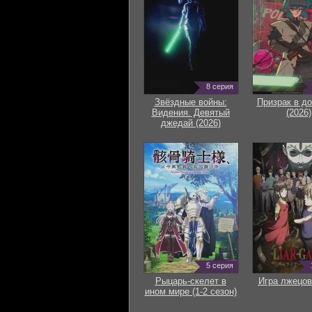
8 серия
Звёздные войны:
Призрак в д
Видения. Девятый
(2026)
джедай (2026)
5 серия
Рыцарь-скелет в
Игра лжецов
ином мире (1-2 сезон)