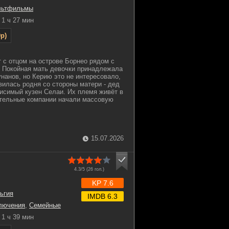
льтфильмы
1 ч 27 мин
p)
т с отцом на острове Борнео рядом с
. Покойная мать девочки принадлежала
унанов, но Керию это не интересовало,
вилась родня со стороны матери - дед
висимый кузен Селаи. Их племя живёт в
ительные компании начали массовую
15.07.2026
4.3/5 (
26
гол.)
KP 7.6
ьгия
IMDB 6.3
лючения
,
Семейные
1 ч 39 мин