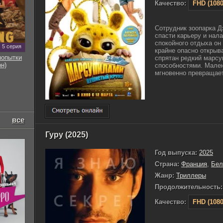
Качество:
FHD (1080
Сотрудник зоопарка Д
спасти карьеру и нал
спокойного отдыха он
5 серия
крайне опасно открыв
попытки
спрятан редкий марс
он)
способностями. Мале
мгновенно превращает 
все
Гуру (2025)
Год выпуска:
2025
Страна:
Франция
,
Бел
Жанр:
Триллеры
Продолжительность:
Качество:
FHD (1080