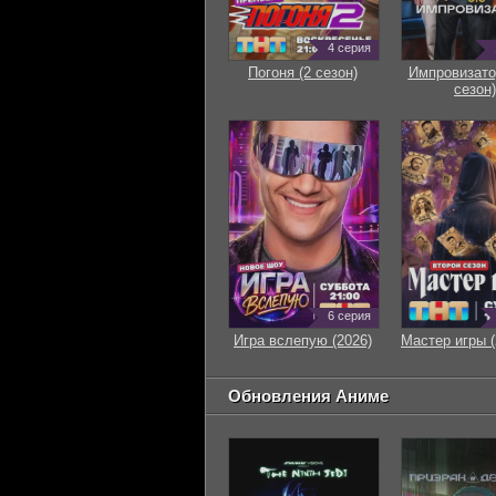
4 серия
Погоня (2 сезон)
Импровизато
сезон)
6 серия
Игра вслепую (2026)
Мастер игры (
Обновления Аниме