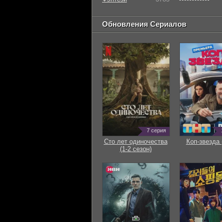
Обновления Сериалов
7 серия
Сто лет одиночества
Коп-звезда 
(1-2 сезон)