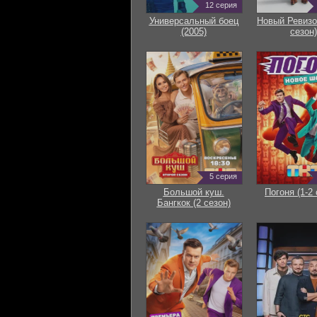
12 серия
Универсальный боец
Новый Ревизо
(2005)
сезон)
5 серия
Большой куш.
Погоня (1-2 
Бангкок (2 сезон)