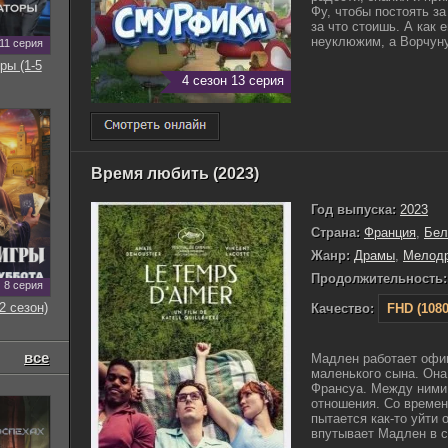
Фу, чтобы постоять за
за что стоишь. А как
неуклюжим, а Ворчуну 
11 серия
ры (1-5
4 сезон 13 серия
Время любить (2023)
Год выпуска:
2023
Страна:
Франция
,
Бел
Жанр:
Драмы
,
Мелод
Продолжительность:
8 серия
2 сезон)
Качество:
FHD (1080
все
Мадлен работает офиц
маленького сына. Она
Франсуа. Между ними
отношения. Со времен
пытается как-то уйти 
впутывает Мадлен в св