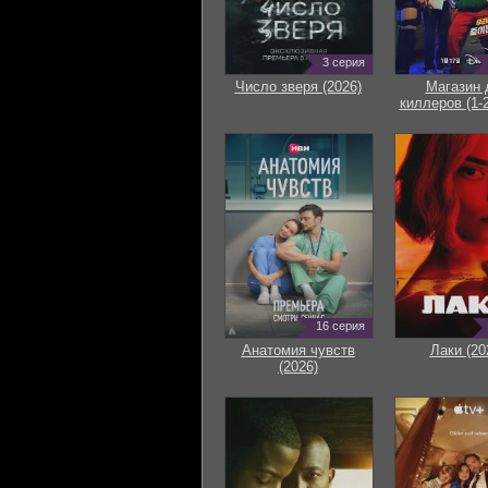
3 серия
Число зверя (2026)
Магазин 
киллеров (1-2
16 серия
Анатомия чувств
Лаки (20
(2026)