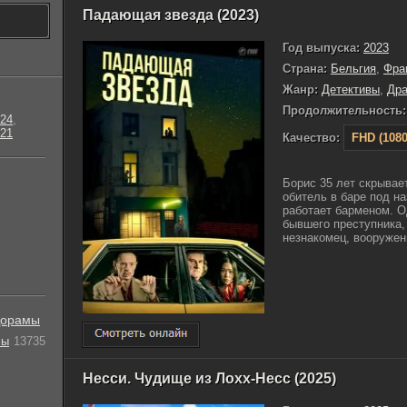
Падающая звезда (2023)
Год выпуска:
2023
Страна:
Бельгия
,
Фра
Жанр:
Детективы
,
Др
Продолжительность:
24
,
21
Качество:
FHD (1080
Борис 35 лет скрывае
обитель в баре под н
работает барменом. О
бывшего преступника,
незнакомец, вооружен
орамы
лы
13735
Несси. Чудище из Лохх-Несс (2025)