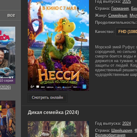
Год выпуска:
2025
Страна:
Германия
,
Бе
все
Жанр:
Семейные
,
Му
Продолжительность:
Качество:
FHD (1080
Морской змей Руфус ж
сородичей, но сильно
смерти боится воды и
держится на тумане, 
защиты от людей. Ког
единственный решаетс
чудодейственным шарф
10 серия
(2026)
Дикая семейка (2024)
Год выпуска:
2024
Страна:
Швейцария
,
Ф
Великобритания