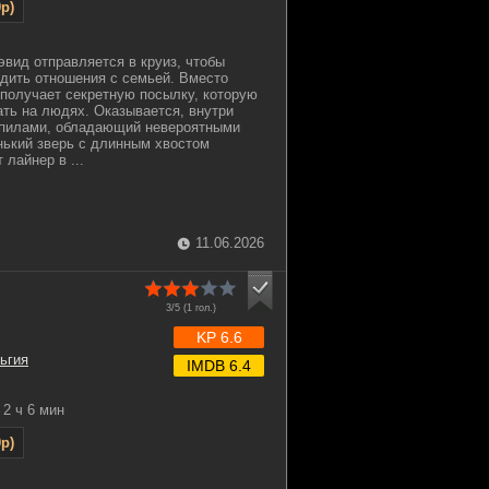
p)
эвид отправляется в круиз, чтобы
адить отношения с семьей. Вместо
 получает секретную посылку, которую
ать на людях. Оказывается, внутри
упилами, обладающий невероятными
нький зверь с длинным хвостом
лайнер в ...
11.06.2026
3/5 (
1
гол.)
KP 6.6
ьгия
IMDB 6.4
2 ч 6 мин
p)