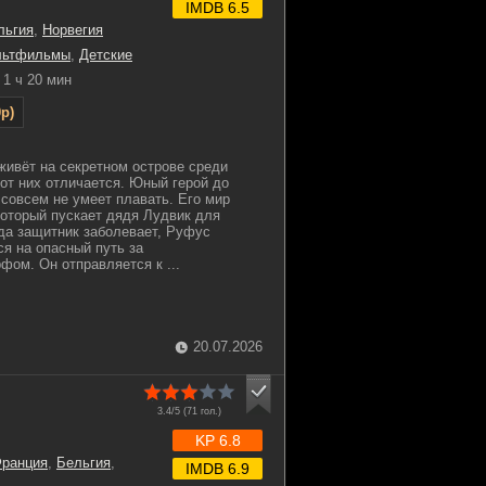
IMDB 6.5
льгия
,
Норвегия
льтфильмы
,
Детские
1 ч 20 мин
p)
ивёт на секретном острове среди
 от них отличается. Юный герой до
 совсем не умеет плавать. Его мир
который пускает дядя Лудвик для
да защитник заболевает, Руфус
я на опасный путь за
ом. Он отправляется к ...
20.07.2026
3.4/5 (
71
гол.)
KP 6.8
ранция
,
Бельгия
,
IMDB 6.9