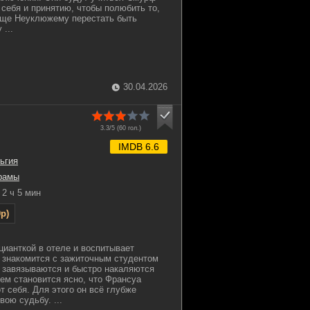
 себя и принятию, чтобы полюбить то,
 еще Неуклюжему перестать быть
...
30.04.2026
3.3/5 (
60
гол.)
IMDB 6.6
ьгия
рамы
2 ч 5 мин
p)
ианткой в отеле и воспитывает
 знакомится с зажиточным студентом
 завязываются и быстро накаляются
ем становится ясно, что Франсуа
от себя. Для этого он всё глубже
ою судьбу. ...