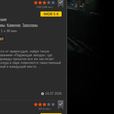
2.8/5 (
108
гол.)
IMDB 5.8
нция
амы
,
Комедии
,
Триллеры
1 ч 38 мин
p)
тся от правосудия, найдя тихую
азванием «Падающая звезда», где
днажды прошлое все же настигает
 когда в баре появляется таинственный
ный и жаждущий мести. ...
24.07.2026
3/5 (
1
гол.)