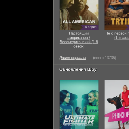
5 серия
Настоящий
Не с первой 
американец /
(1-5 сез
Всеамериканский (1-8
сезон)
Далее сериалы
(всего 13735)
Обновления Шоу