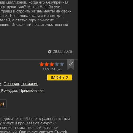
мир миллионов, когда его безупречная
ает рушиться? Матьё Вассёр учит
 травм и строить жизнь мечты на своих
рах. Его слова стали законом для
елей, а статус гуру приносит
ияние. Внезапный правительственный
29.05.2026
3.2/5 (
104
гол.)
IMDB 7.2
А
,
Франция
,
Германия
,
Комедии
,
Приключения
,
p)
в домиках-грибочках с разноцветными
у живут и процветают смурфы:
 синие гномы - вечный источник
иключений. Они будут учиться Смурф-