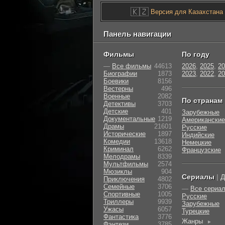
🇰🇿
Версия для Казахстана
Панель навигации
Фильмы
По году
—
Все фильмы
44613
2026
,
2025
,
20
Биографии
1873
2023
,
2022
,
20
Боевики
8156
Вестерны
496
Военные
2082
По странам
Детективы
3703
Детские
401
Зарубежные
Документальные
1219
Американские
Драмы
21601
Русские
Исторические
1897
Индийские
Комедии
13618
Немецкие
Криминал
6262
Французские
Мелодрамы
8339
Мультфильмы
2574
Мюзиклы
904
Сериалы
|
Д
Приключения
4802
Семейные
3706
—
Все сериа
Cпортивные
1005
Русские
Триллеры
9939
Зарубежные
Ужасы
6057
Турецкие
Фантастика
3776
Жанры
►
Фэнтези
3785