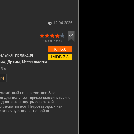
12.04.2026
3.6/5 (
117
гол.)
KP 6.8
ельгия
,
Исландия
IMDB 7.8
ные
,
Драмы
,
Исторические
3 ч
p)
улемётный полк в составе 3-го
яндии получает приказ выдвинуться к
одвигаются внутрь советской
ю захватывают Петрозаводск - как
 конечную цель - но война