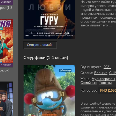
На что готов пойти ку
2 серия
империя успеха начин
рро (1-2
людей избавляться от
многотысячных семина
преданных последоват
огромные деньги и вл
закон лишает его ...
Смурфики (1-4 сезон)
4 серия
Год выпуска:
2021
сезон)
Страна:
Бельгия
,
СШ
Жанр:
Мультсериалы
Семейные
,
Фэнтези
Качество:
FHD (1080
В волшебной деревне 
шляпками по-прежнем
обаятельные курносые
радости, знания и пр