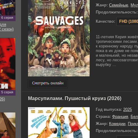
Жанр:
Семейные
,
Му
Продолжительность:
6 серия
Качество:
FHD (1080
для
 сезон)
11-летняя Керия живё
тропическими лесами
к коренному народу п
пока в их доме не поя
и маленький, но неза
лесу, но лесозаготов
вырубку ...
5 серия
Марсупилами. Пушистый круиз (2026)
26)
Год выпуска:
2025
Страна:
Франция
,
Бел
Жанр:
Комедии
,
Прик
Продолжительность: