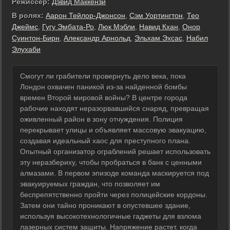
Режиссер:
Дэвид Маккензи
В ролях:
Аарон Тейлор-Джонсон
,
Сэм Уортингтон
,
Тео
Джеймс
,
Гугу Эмбата-Ро
,
Люк Мэбли
,
Навид Кхан
,
Онор
Суинтон-Бирн
,
Александр Арнольд
,
Эльхам Эхсас
,
Набил
Элухаби
Смогут ли грабители провернуть дело века, пока
Лондон охвачен паникой из-за найденной бомбы
времен Второй мировой войны? В центре города
рабочие находят неразорвавшийся снаряд, превращая
оживленный район в зону отчуждения. Полиция
перекрывает улицы и объявляет массовую эвакуацию,
создавая идеальный хаос для преступного плана.
Опытный организатор ограблений решает использовать
эту неразбериху, чтобы пробраться в банк с ценными
алмазами. В первом эпизоде команда маскируется под
эвакуируемых граждан, что позволяет им
беспрепятственно пройти через полицейские кордоны.
Затем они тайно проникают в опустевшее здание,
используя высокотехнологичные гаджеты для взлома
лазерных систем защиты. Напряжение растет, когда