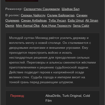
Режиссер:
Селахаттин Санджакли
,
Шафак Бал
В ролях:
Серкан Чайоглу
,
Селим Байрактар
,
Сечкин
Оздемир
,
Синан Албайрак
,
Туба Унсал
,
Esila Umut
,
Ali Sinan
Demir
,
Mim Kemal Öke
,
Али Нури Тюркоглу
,
Sena Çakir
Молодой султан Мехмед рвётся усилить державу и
воплотить мечту о новой столице. Он сталкивается с
дворцовыми интригами и внешними угрозами. Ему
приходится перестроить войско и искать
нестандартные решения для преодоления сильных
крепостей. Переговоры и альянсы сменяются жёсткими
приготовлениями к решению судьбоносной задачи.
Действие подводит героев к напряжённой осаде
великих стен. Судьба города и империи висит на
тонкой грань перед решающим штурмом.
Перевод:
AlisaDirilis, Turk.Original, Cold
Film