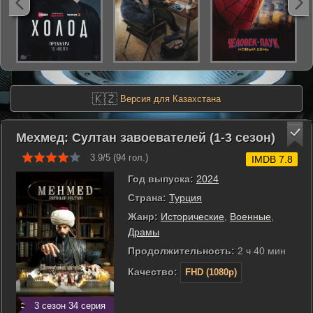
🇰🇿
Версия для Казахстана
Мехмед: Султан завоевателей (1-3 сезон)
3.9/5 (
94
гол.)
IMDB 7.8
Год выпуска:
2024
Страна:
Турция
Жанр:
Исторические
,
Военные
,
Драмы
Продолжительность:
2 ч 40 мин
Качество:
FHD (1080p)
3 сезон 34 серия