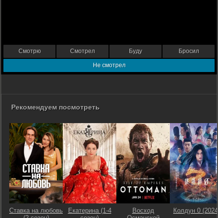
Смотрю
Смотрел
Буду
Бросил
Не смотрел
Рекомендуем посмотреть
Ставка на любовь
Екатерина (1-4
Восход
Колдун 0 (2024
(2 сезон)
сезон)
Османской