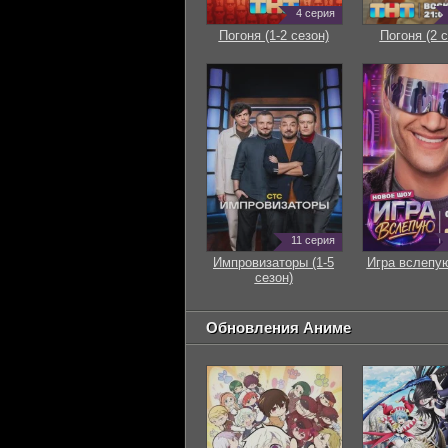
4 серия
Погоня (1-2 сезон)
Погоня (2 с
11 серия
Импровизаторы (1-5
Игра вслепую
сезон)
Обновления Аниме