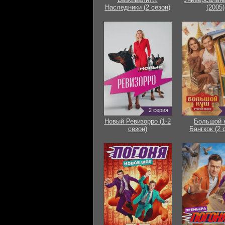
Наследники (2 сезон)
(2005)
2 серия
Новый Ревизорро (1-2
Большой 
сезон)
Бангкок (2 