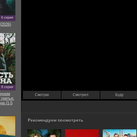
6 серия
(2026)
8 серия
очном
Смотрю
Смотрел
Буду
 третья:
на (1-5
Рекомендуем посмотреть