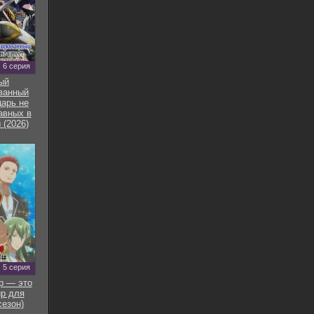
6 серия
ый
ванный
арь не
авных в
 (2026)
5 серия
р — это
р для
сезон)