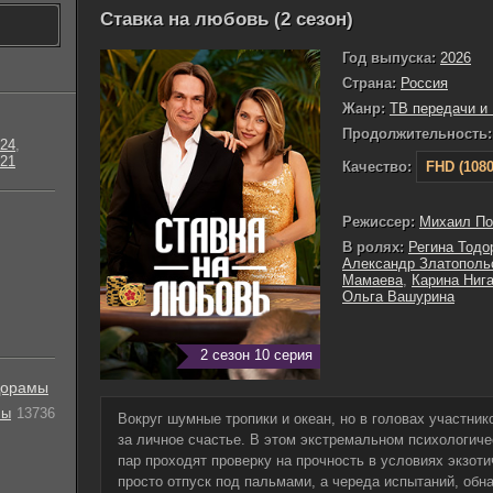
Ставка на любовь (2 сезон)
Год выпуска:
2026
Страна:
Россия
Жанр:
ТВ передачи и
Продолжительность:
24
,
21
Качество:
FHD (1080
Режиссер:
Михаил По
В ролях:
Регина Тодо
Александр Златополь
Мамаева
,
Карина Ниг
Ольга Вашурина
2 сезон 10 серия
орамы
лы
13736
Вокруг шумные тропики и океан, но в головах участник
за личное счастье. В этом экстремальном психологич
пар проходят проверку на прочность в условиях экзоти
просто отпуск под пальмами, а череда испытаний, обн