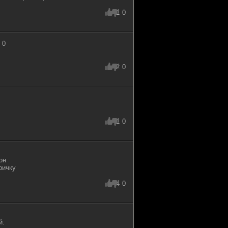
1
0
 0
2
0
1
0
он
ричку
4
0
й.