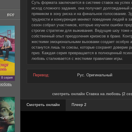
Суть формата заключается в системе ставок на успех 
исход сложного задания, она получает долгожданный 
прямиком в зону риска и на финальное голосование. З
все
трудности и конкуренция меняют поведение людей в з
сезон собрал участников, которые изучили ошибки пре
строгие стратегии для выживания. Ведущие шоу тоже н
собственный опыт преодоления кризисов в браке. Кон
жесткими эмоциональными вызовами создает особую 
останутся лишь те союзы, которые сохранят доверие 
приз. Каждая серия превращается в полноценный психо
любовь сталкивается с жесткими правилами игры.
Перевод:
Рус. Оригинальный
8 серия
любовь
смотреть онлайн Ставка на любовь (2 се
Смотреть онлайн
Плеер 2