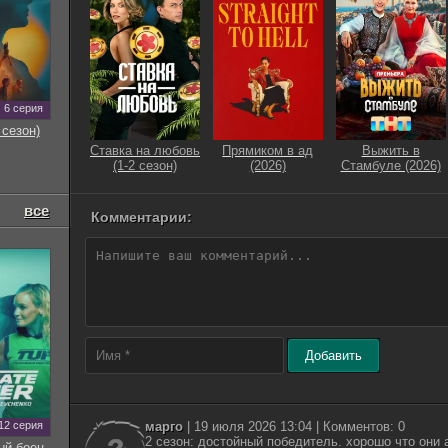
6 серия
 сезон)
Ставка на любовь
Прямиком в ад
Выжить в
(1-2 сезон)
(2026)
Стамбуле (2026)
все
Комментарии:
Добавить
12 серия
марго
| 19 июля 2026 13:04 | Комментов: 0
2 сезон: достойный победитель. хорошо что они 
ый боец