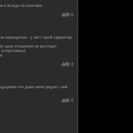
а и всегда на позитиве.
3
0
 за верещагина - у него такой харрактер,
 ни одни отношения не выглядят
 (спортсмены).
ва
1
0
ощущения что даже женя рядом с ней
4
0