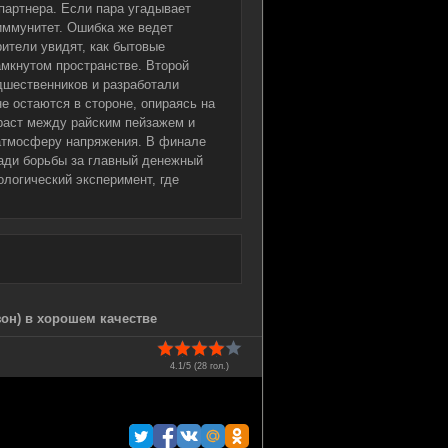
партнера. Если пара угадывает
иммунитет. Ошибка же ведет
рители увидят, как бытовые
амкнутом пространстве. Второй
дшественников и разработали
е остаются в стороне, опираясь на
траст между райским пейзажем и
атмосферу напряжения. В финале
ради борьбы за главный денежный
логический эксперимент, где
зон) в хорошем качестве
4.1/5 (
28
гол.)