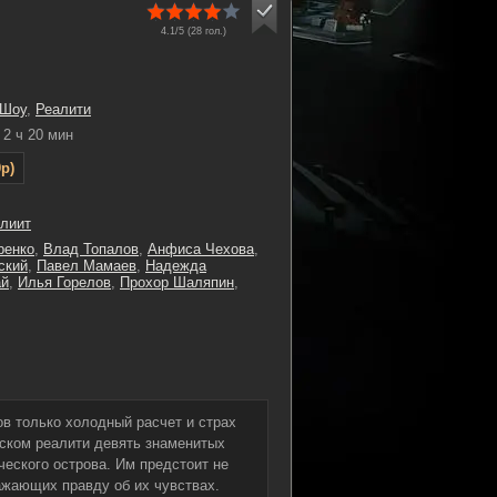
4.1/5 (
28
гол.)
 Шоу
,
Реалити
2 ч 20 мин
p)
лиит
ренко
,
Влад Топалов
,
Анфиса Чехова
,
ский
,
Павел Мамаев
,
Надежда
ай
,
Илья Горелов
,
Прохор Шаляпин
,
ов только холодный расчет и страх
еском реалити девять знаменитых
ческого острова. Им предстоит не
ажающих правду об их чувствах.