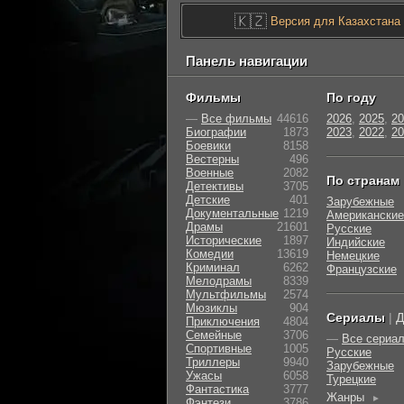
🇰🇿
Версия для Казахстана
Панель навигации
Фильмы
По году
—
Все фильмы
44616
2026
,
2025
,
20
Биографии
1873
2023
,
2022
,
20
Боевики
8158
Вестерны
496
Военные
2082
По странам
Детективы
3705
Детские
401
Зарубежные
Документальные
1219
Американские
Драмы
21601
Русские
Исторические
1897
Индийские
Комедии
13619
Немецкие
Криминал
6262
Французские
Мелодрамы
8339
Мультфильмы
2574
Мюзиклы
904
Сериалы
|
Д
Приключения
4804
Семейные
3706
—
Все сериа
Cпортивные
1005
Русские
Триллеры
9940
Зарубежные
Ужасы
6058
Турецкие
Фантастика
3777
Жанры
►
Фэнтези
3786