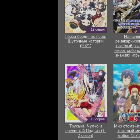
12 серия
Проза бродячих псов:
Изгнанн
Шуточные истории
реинкарниро
(2021)
тяжёлый рыц
имеет себе р
знаниях игры
13 серия
Труська, Чулко и
Мир отомэ-иг
пресвятой Подвяз (1-
тяжёлый ми
2 сезон)
мобов (1-2 