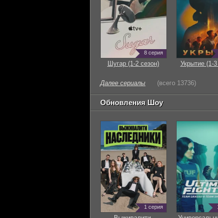
8 серия
Шугар (1-2 сезон)
Укрытие (1-3
Далее сериалы
(всего 13736)
Обновления Шоу
1 серия
Выживалити.
Универсальн