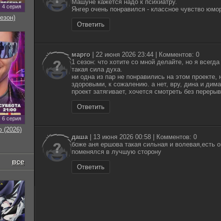
Машуне кажется надо к психиатру.
4 серия
Янгер очень понравился - классное чувство юмор
езон)
Ответить
марго
| 22 июня 2026 23:44 | Комментов: 0
1 сезон: что хотите со мной делайте, но я всегда
такая сила духа.
ни одна из пар не понравились на этом проекте,
здоровыми, к сожалению. а нет, вру, дина и дима
проект затягивает, хочется смотреть без переры
Ответить
6 серия
 (2026)
даша
| 13 июня 2026 00:58 | Комментов: 0
боже аня ершова такая сильная и волевая,есть 
поменялся в лучшую сторону
все
Ответить