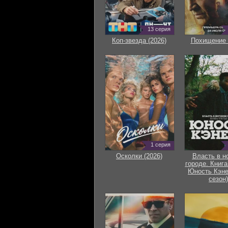
13 серия
Коп-звезда (2026)
Похищение 
1 серия
Осколки (2026)
Власть в н
городе. Книга
Юность Кэне
сезон)