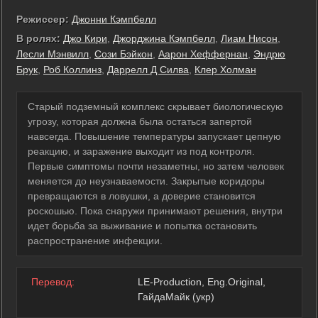
Режиссер:
Джонни Кэмпбелл
В ролях:
Джо Кири
,
Джорджина Кэмпбелл
,
Лиам Нисон
,
Лесли Мэнвилл
,
Сози Бэйкон
,
Аарон Хеффернан
,
Эндрю
Брук
,
Роб Коллинз
,
Даррелл Д Силва
,
Клер Холман
Старый подземный комплекс скрывает биологическую
угрозу, которая должна была остаться запертой
навсегда. Повышение температуры запускает цепную
реакцию, и заражение выходит из под контроля.
Первые симптомы почти незаметны, но затем человек
меняется до неузнаваемости. Закрытые коридоры
превращаются в ловушки, а доверие становится
роскошью. Пока снаружи принимают решения, внутри
идет борьба за выживание и попытка остановить
распространение инфекции.
Перевод:
LE-Production, Eng.Original,
ГайдаМайк (укр)