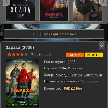
🇰🇿
Версия для Казахстана
Зараза (2026)
3.6/5 (
45
гол.)
KP 5.7
IMDB 6.1
Год выпуска:
2026
Страна:
США
,
Франция
Жанр:
Комедии
,
Ужасы
,
Фантастика
Продолжительность:
1 ч 39 мин
Качество:
FHD (1080p)