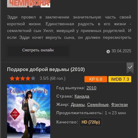
Эдди провел в заключении значительную часть своей
короткой жизни. Единственная радость в его жизни -
семилетний сын Уилл, живущий у приемных родителей. И
если Эдди хочет вернуть сына, он должен пересмотреть
свои взгляды на жизнь. Эдди не мог даже подумать, что в
этом ему поможет тяжело больной конь по кличке «Большой
30.04.2025
Транжира». Незадолго до ...
Подарок доброй ведьмы (2010)
3.5/5 (
68
гол.)
KP 6.8
IMDB 7.3
Год выпуска:
2010
Страна:
Канада
Жанр:
Драмы
,
Семейные
,
Фэнтези
Продолжительность:
1 ч 23 мин
Качество:
HD (720p)