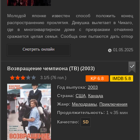
Молодой японке известен способ положить конец
распространению проклятия. Девушка вылетает в Чикаго,
где в многоквартирном доме с призраками отчаянно
сражается целая семья. Сообща они пытаются дать отпор
беснующейся Каяко, чтобы спастись от незавидной судьбы.
...
01.05.2025
Возвращение чемпиона (ТВ) (2003)
3.1/5 (
76
гол.)
KP 6.8
IMDB 5.8
Год выпуска:
2003
Страна:
США
,
Канада
Жанр:
Мелодрамы
,
Приключения
Продолжительность:
1 ч 35 мин
Качество:
SD