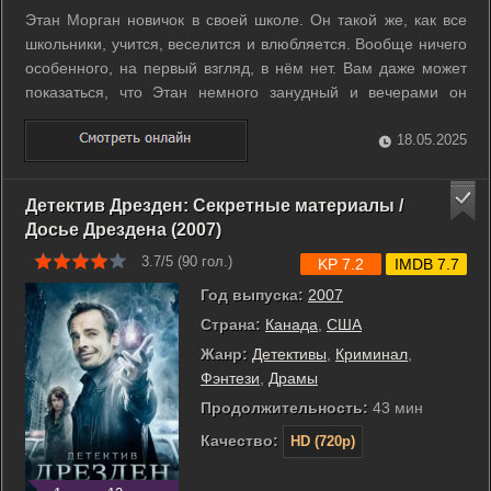
Этан Морган новичок в своей школе. Он такой же, как все
школьники, учится, веселится и влюбляется. Вообще ничего
особенного, на первый взгляд, в нём нет. Вам даже может
показаться, что Этан немного занудный и вечерами он
сидит в своей комнате за компьютером. Но ведь это на
первый взгляд. На самом же деле Этан по ночам охотится
18.05.2025
за ...
Детектив Дрезден: Секретные материалы /
Досье Дрездена (2007)
3.7/5 (
90
гол.)
KP 7.2
IMDB 7.7
Год выпуска:
2007
Страна:
Канада
,
США
Жанр:
Детективы
,
Криминал
,
Фэнтези
,
Драмы
Продолжительность:
43 мин
Качество:
HD (720p)