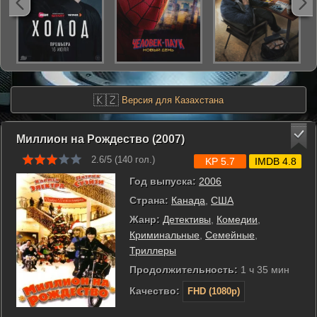
🇰🇿
Версия для Казахстана
Миллион на Рождество (2007)
2.6/5 (
140
гол.)
KP 5.7
IMDB 4.8
Год выпуска:
2006
Страна:
Канада
,
США
Жанр:
Детективы
,
Комедии
,
Криминальные
,
Семейные
,
Триллеры
Продолжительность:
1 ч 35 мин
Качество:
FHD (1080p)