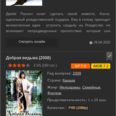
Джейк Рассел хочет сделать своей невесте, Кэсси,
идеальный рождественский подарок. Ему в голову приходит
великолепная идея - устроить свадьбу на Рождество, но
возникают непредвиденные препятствия, которые они
должны преодолеть, чтобы пожениться.r r Неожиданно в
город приезжает бывший заключенный Леон Дикс, он ищет
29.04.2025
деньги, которые спрятал в доме ...
Добрая ведьма (2008)
3.5/5 (
150
гол.)
KP 7.0
IMDB 7.2
Год выпуска:
2008
Страна:
Канада
Жанр:
Мелодрамы
,
Семейные
,
Фэнтези
Продолжительность:
1 ч 29 мин
Качество:
FHD (1080p)