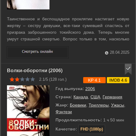
Таинственное и беспощадное проклятие настигает новую
жертву – сестру девушки, все-таки сумевшей спастись от
призрака заброшенного токийского дома. Теперь многие
умрут страшной смертью. Вопрос только в том, насколько
длинной станет цепочка жертв, и есть ли сила, способная
остановить это проклятие. ...
28.04.2025
Волки-оборотни (2006)
2.1/5 (
128
гол.)
KP 4.1
IMDB 4.6
Год выпуска:
2006
Страна:
Канада
,
США
,
Германия
Жанр:
Боевики
,
Триллеры
,
Ужасы
,
Фэнтези
Продолжительность:
1 ч 50 мин
Качество:
FHD (1080p)