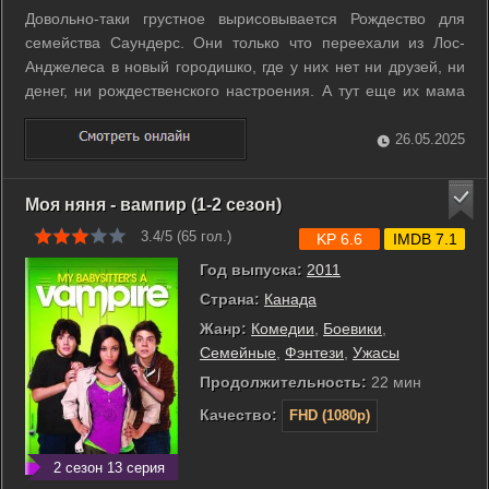
Довольно-таки грустное вырисовывается Рождество для
семейства Саундерс. Они только что переехали из Лос-
Анджелеса в новый городишко, где у них нет ни друзей, ни
денег, ни рождественского настроения. А тут еще их мама
«застревает» в аэропорту из-за отложенного рейса и
рождественский шопинг падает на плечи папы и детей... r r
26.05.2025
И вдруг 12-летний ...
Моя няня - вампир (1-2 сезон)
3.4/5 (
65
гол.)
KP 6.6
IMDB 7.1
Год выпуска:
2011
Страна:
Канада
Жанр:
Комедии
,
Боевики
,
Семейные
,
Фэнтези
,
Ужасы
Продолжительность:
22 мин
Качество:
FHD (1080p)
2 сезон 13 серия