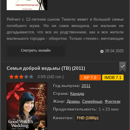
Рейчел с 12-летним сыном Тимоти живет в большой семье
погибшего мужа. Но ни сама женщина, ни мальчик не
догадываются, что все их родственники, как и все жители
маленького городка - оборотни. Только «тихие», мечтающие
вернуть себе человеческий облик. Они с рождения берегут
Тимоти, ибо согласно древнему пророчеству мальчик-
28.04.2025
полукровка в свой 13-й ...
Семья доброй ведьмы (ТВ) (2011)
3.5/5 (
142
гол.)
KP 7.0
IMDB 7.1
Год выпуска:
2011
Страна:
Канада
Жанр:
Драмы
,
Семейные
,
Фэнтези
Продолжительность:
1 ч 23 мин
Качество:
FHD (1080p)