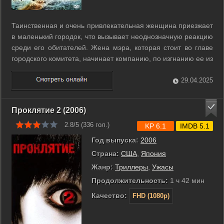
Таинственная и очень привлекательная женщина приезжает
в маленький городок, что вызывает неоднозначную реакцию
среди его обитателей. Жена мэра, которая стоит во главе
городского комитета, начинает компанию, по изгнанию ее из
города, поводом для этого служат слухи о связях приезжей с
нечистой силой... ...
29.04.2025
Проклятие 2 (2006)
2.8/5 (
336
гол.)
KP 6.1
IMDB 5.1
Год выпуска:
2006
Страна:
США
,
Япония
Жанр:
Триллеры
,
Ужасы
Продолжительность:
1 ч 42 мин
Качество:
FHD (1080p)