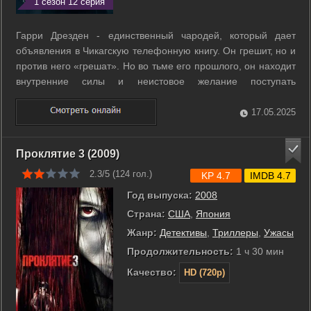
1 сезон 12 серия
Гарри Дрезден - единственный чародей, который дает
объявления в Чикагскую телефонную книгу. Он грешит, но и
против него «грешат». Но во тьме его прошлого, он находит
внутренние силы и неистовое желание поступать
правильно. Вооруженный верным посохом и обаянием, и
при содействии своего надоедливого духа-справочника
17.05.2025
Боба, Дрезден защитит неудачника ...
Проклятие 3 (2009)
2.3/5 (
124
гол.)
KP 4.7
IMDB 4.7
Год выпуска:
2008
Страна:
США
,
Япония
Жанр:
Детективы
,
Триллеры
,
Ужасы
Продолжительность:
1 ч 30 мин
Качество:
HD (720p)