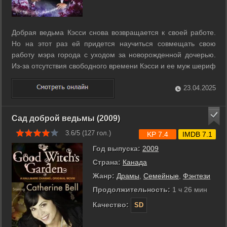
Добрая ведьма Кэсси снова возвращается к своей работе.
Но на этот раз ей придется научиться совмещать свою
работу мэра города с уходом за новорожденной дочерью.
Из-за отсутствия свободного времени Кэсси и ее муж шериф
Джейк Рассел практически не высыпаются и выбиваются из
сил. Кэсси мечтает взять отпуск, чтобы немного отдохнуть и
23.04.2025
провести время со ...
Сад доброй ведьмы (2009)
3.6/5 (
127
гол.)
KP 7.4
IMDB 7.1
Год выпуска:
2009
Страна:
Канада
Жанр:
Драмы
,
Семейные
,
Фэнтези
Продолжительность:
1 ч 26 мин
Качество:
SD