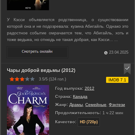
У Кэсси объявляется родственница, о существовании
которой она и не подозревала: кузина Абигайль. Однако это
радостное событие омрачается тем, что Абигайль, хоть и
тоже ведьма, но отнюдь не такая добрая, как Кэсси... ...
23.04.2025
Чары доброй ведьмы (2012)
3.5/5 (
124
гол.)
IMDB 7.1
Год выпуска:
2012
Страна:
Канада
Жанр:
Драмы
,
Семейные
,
Фэнтези
Продолжительность:
1 ч 22 мин
Качество:
HD (720p)