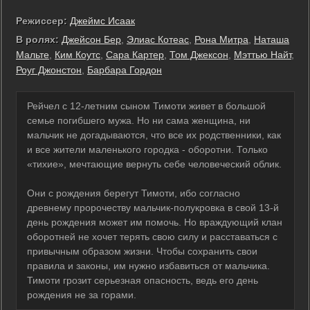
Режиссер:
Джеймс Исаак
В ролях:
Джейсон Бер
,
Элиас Котеас
,
Рона Митра
,
Наташа
Мальте
,
Ким Коутс
,
Сара Картер
,
Том Джексон
,
Мэттью Найт
,
Роуг Джонстон
,
Барбара Гордон
Рейчел с 12-летним сыном Тимоти живет в большой
семье погибшего мужа. Но ни сама женщина, ни
мальчик не догадываются, что все их родственники, как
и все жители маленького городка - оборотни. Только
«тихие», мечтающие вернуть себе человеческий облик.
Они с рождения берегут Тимоти, ибо согласно
древнему пророчеству мальчик-полукровка в свой 13-й
день рождения может им помочь. Но враждующий клан
оборотней не хочет терять свою силу и расставаться с
привычным образом жизни. Чтобы сохранить свои
правила и законы, им нужно избавиться от мальчика.
Тимоти грозит серьезная опасность, ведь его день
рождения не за горами.