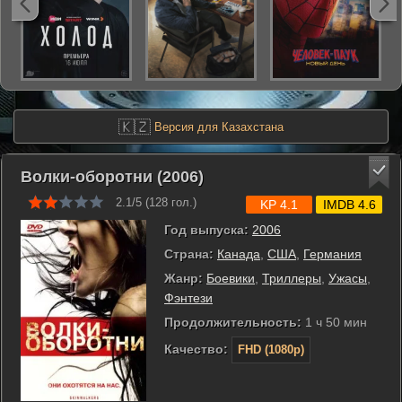
🇰🇿
Версия для Казахстана
Волки-оборотни (2006)
2.1/5 (
128
гол.)
KP 4.1
IMDB 4.6
Год выпуска:
2006
Страна:
Канада
,
США
,
Германия
Жанр:
Боевики
,
Триллеры
,
Ужасы
,
Фэнтези
Продолжительность:
1 ч 50 мин
Качество:
FHD (1080p)