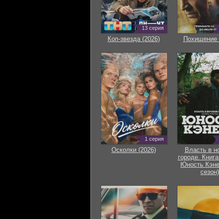
13 серия
Коп-звезда (2026)
Похищение 
1 серия
Осколки (2026)
Власть в н
городе. Книга
Юность Кэне
сезон)