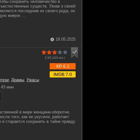
тобы сохранить человечество в
хъестественных существ. Узнав о своей
 является последним из своего рода, он
ую живую ...
18.05.2025
3.3/5 (
123
гол.)
KP 6.2
IMDB 7.0
тези
,
Драмы
,
Ужасы
43 мин
нственной в мире женщине-оборотне,
после того, как ее укусили, работает
 и старается сохранить в тайне правду