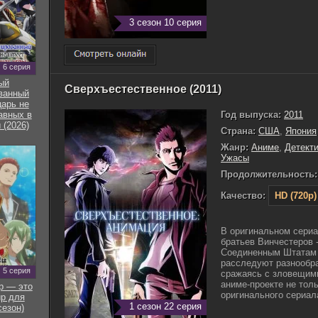
3 сезон 10 серия
6 серия
ый
Сверхъестественное (2011)
ванный
арь не
Год выпуска:
2011
авных в
 (2026)
Страна:
США
,
Япония
Жанр:
Аниме
,
Детект
Ужасы
Продолжительность:
Качество:
HD (720p)
В оригинальном сериа
братьев Винчестеров 
Соединенным Штатам 
расследуют разнообр
5 серия
сражаясь с зловещим
аниме-проекте не тол
р — это
оригинального сериала,
р для
1 сезон 22 серия
сезон)