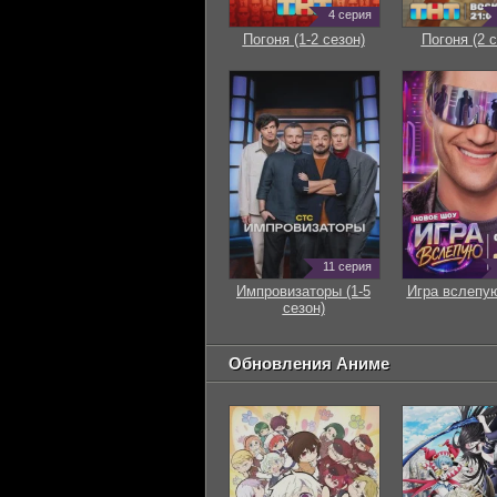
4 серия
Погоня (1-2 сезон)
Погоня (2 с
11 серия
Импровизаторы (1-5
Игра вслепую
сезон)
Обновления Аниме