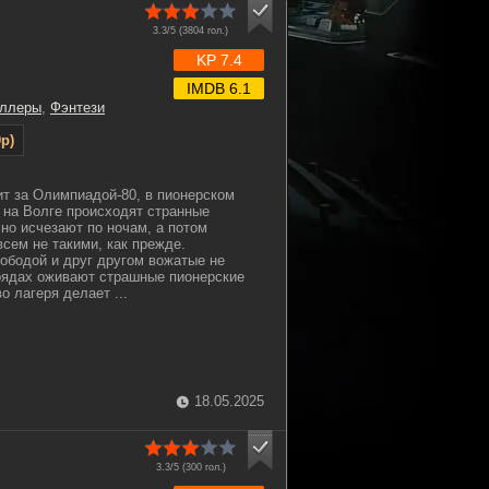
3.3/5 (
3804
гол.)
KP 7.4
IMDB 6.1
иллеры
,
Фэнтези
p)
ит за Олимпиадой-80, в пионерском
 на Волге происходят странные
чно исчезают по ночам, а потом
всем не такими, как прежде.
ободой и друг другом вожатые не
трядах оживают страшные пионерские
о лагеря делает ...
18.05.2025
3.3/5 (
300
гол.)