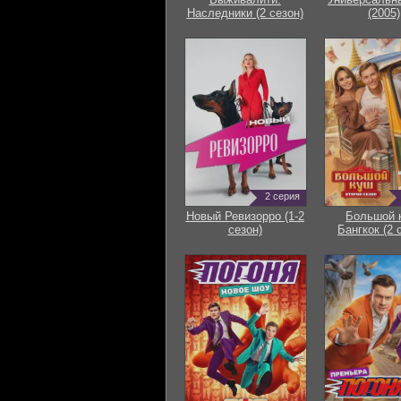
Наследники (2 сезон)
(2005)
2 серия
Новый Ревизорро (1-2
Большой 
сезон)
Бангкок (2 