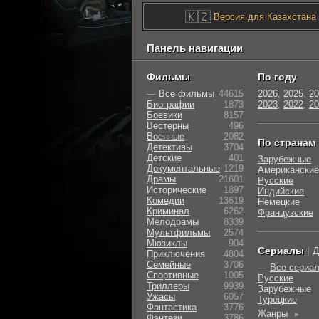
🇰🇿
Версия для Казахстана
Панель навигации
Фильмы
По году
—
Все фильмы
44615
2026
,
2025
,
20
Биографии
1873
2023
,
2022
,
20
Боевики
8157
Вестерны
496
Военные
2082
По странам
Детективы
3704
Детские
401
Зарубежные
Документальные
1219
Американские
Драмы
21601
Русские
Исторические
1897
Индийские
Комедии
13619
Немецкие
Криминал
6262
Французские
Мелодрамы
8339
Мультфильмы
2574
Мюзиклы
904
Сериалы
|
Д
Приключения
4804
Семейные
3706
—
Все сериа
Cпортивные
1005
Русские
Триллеры
9939
Зарубежные
Ужасы
6057
Турецкие
Фантастика
3776
Жанры
►
Фэнтези
3786