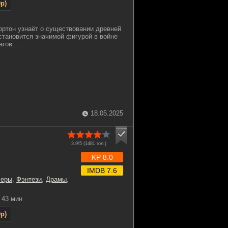
p)
ртон узнаёт о существовании древней
 становится значимой фигурой в войне
гов. ...
18.05.2025
3.9/5 (
1481
гол.)
KP 8.0
IMDB 7.6
леры
,
Фэнтези
,
Драмы
,
43 мин
p)