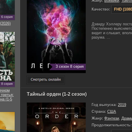
Жанр:
Боевики
,
Трил
Качество:
FHD (1080
6 серия
(2026)
Дэвиду Хэллеру поста
Постепенно выясняется
видит и слышит, впол
разума. ...
3 сезон 8 серия
8 серия
очном
Тайный орден (1-2 сезон)
 третья:
на (1-5
Год выпуска:
2019
Страна:
США
Жанр:
Фэнтези
,
Драм
Продолжительность: