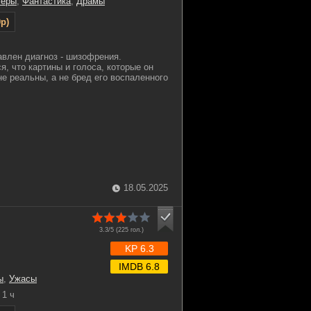
леры
,
Фантастика
,
Драмы
p)
влен диагноз - шизофрения.
, что картины и голоса, которые он
не реальны, а не бред его воспаленного
18.05.2025
3.3/5 (
225
гол.)
KP 6.3
IMDB 6.8
ы
,
Ужасы
1 ч