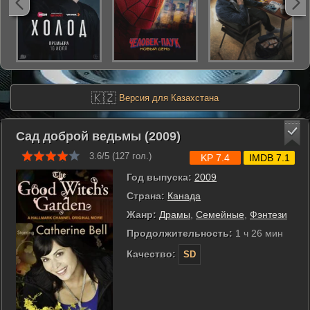
🇰🇿
Версия для Казахстана
Сад доброй ведьмы (2009)
3.6/5 (
127
гол.)
KP 7.4
IMDB 7.1
Год выпуска:
2009
Страна:
Канада
Жанр:
Драмы
,
Семейные
,
Фэнтези
Продолжительность:
1 ч 26 мин
Качество:
SD