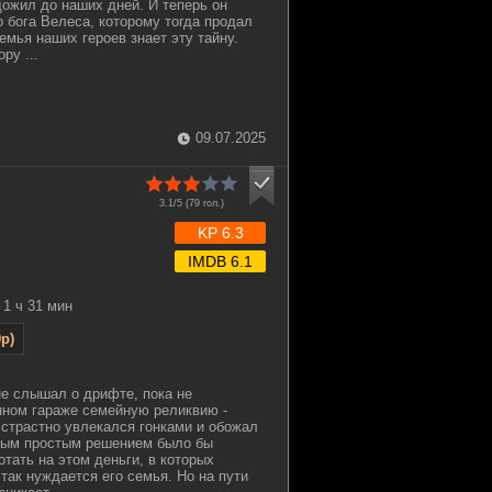
ожил до наших дней. И теперь он
о бога Велеса, которому тогда продал
емья наших героев знает эту тайну.
ру ...
09.07.2025
3.1/5 (
79
гол.)
KP 6.3
IMDB 6.1
1 ч 31 мин
p)
не слышал о дрифте, пока не
нном гараже семейную реликвию -
 страстно увлекался гонками и обожал
мым простым решением было бы
отать на этом деньги, в которых
так нуждается его семья. Но на пути