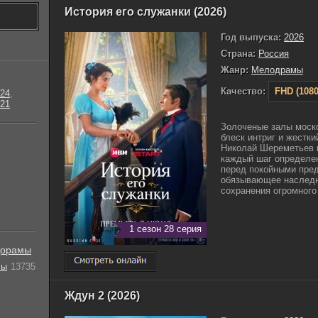
История его служанки (2026)
Год выпуска:
2026
Страна:
Россия
Жанр:
Мелодрамы
Качество:
FHD (1080
24
,
21
Золоченые залы моск
блеск интриг и жестки
Николай Шереметьев в
каждый шаг определе
перед покойными пред
обязывающее наследни
сохранения огромного 
1 сезон 28 серия
орамы
лы
13735
Ждун 2 (2026)