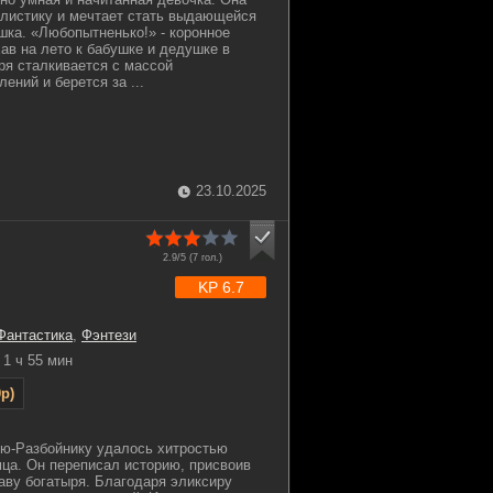
алистику и мечтает стать выдающейся
шка. «Любопытненько!» - коронное
ав на лето к бабушке и дедушке в
ря сталкивается с массой
ений и берется за ...
23.10.2025
2.9/5 (
7
гол.)
KP 6.7
Фантастика
,
Фэнтези
1 ч 55 мин
p)
ю-Разбойнику удалось хитростью
ца. Он переписал историю, присвоив
лаву богатыря. Благодаря эликсиру