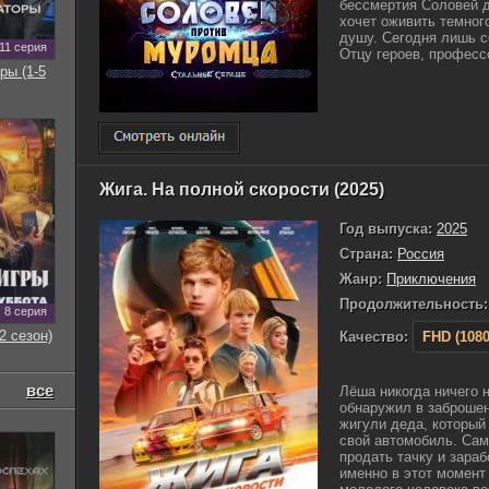
бессмертия Соловей д
хочет оживить темног
душу. Сегодня лишь с
11 серия
Отцу героев, профессо
ры (1-5
Жига. На полной скорости (2025)
Год выпуска:
2025
Страна:
Россия
Жанр:
Приключения
Продолжительность:
8 серия
2 сезон)
Качество:
FHD (1080
все
Лёша никогда ничего 
обнаружил в заброше
жигули деда, который
свой автомобиль. Са
продать тачку и зараб
именно в этот момент 