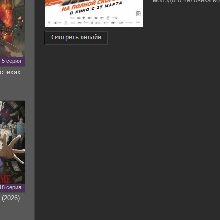
молодого человека воз
5 серия
оспехах
18 серия
 (2026)