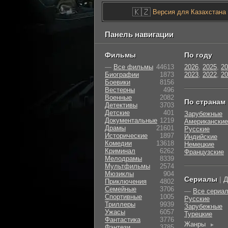
🇰🇿
Версия для Казахстана
Панель навигации
Фильмы
По году
—
Все фильмы
44613
2026
,
2025
,
20
Биографии
1873
2023
,
2022
,
20
Боевики
8156
Вестерны
496
Военные
2082
По странам
Детективы
3703
Детские
401
Зарубежные
Документальные
1219
Американские
Драмы
21601
Русские
Исторические
1897
Индийские
Комедии
13618
Немецкие
Криминал
6262
Французские
Мелодрамы
8339
Мультфильмы
2574
Мюзиклы
904
Сериалы
|
Д
Приключения
4802
Семейные
3706
—
Все сериа
Cпортивные
1005
Русские
Триллеры
9939
Зарубежные
Ужасы
6057
Турецкие
Фантастика
3776
Жанры
►
Фэнтези
3785