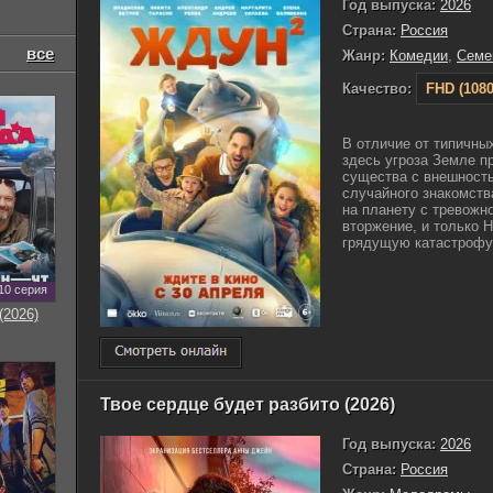
Год выпуска:
2026
Страна:
Россия
все
Жанр:
Комедии
,
Семе
Качество:
FHD (1080
В отличие от типичных
здесь угроза Земле п
существа с внешност
случайного знакомст
на планету с тревожн
вторжение, и только 
грядущую катастрофу. 
10 серия
(2026)
Твое сердце будет разбито (2026)
Год выпуска:
2026
Страна:
Россия