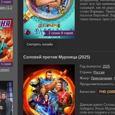
2 серия
знает все про кримин
рро (1-2
сыщицей, как ее деду
слово Варвары. Приех
поселок Верховой, Ва
таинственных преступл
2 сезон 8 серия
Соловей против Муромца (2025)
4 серия
Год выпуска:
2025
сезон)
Страна:
Россия
Жанр:
Приключения
,
Продолжительность:
Качество:
FHD (1080
Давным-давно Соловь
победить Илью Муром
себе все подвиги и с