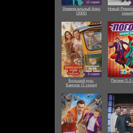
12 серия
Универсальный боец
Новый Ревизо
(2005)
сезон)
5 серия
Большой куш.
Погоня (1-2 
Бангкок (2 сезон)