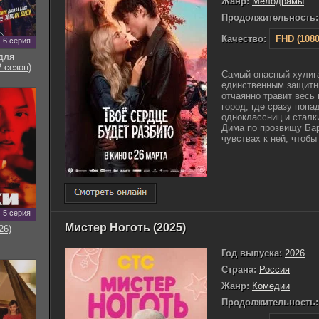
Жанр:
Мелодрамы
Продолжительность:
Качество:
FHD (1080
6 серия
для
 сезон)
Самый опасный хулиг
единственным защитн
отчаянно травит весь
город, где сразу попа
одноклассниц и сталк
Дима по прозвищу Бар
чувствах к ней, чтобы 
5 серия
Мистер Ноготь (2025)
26)
Год выпуска:
2026
Страна:
Россия
Жанр:
Комедии
Продолжительность: