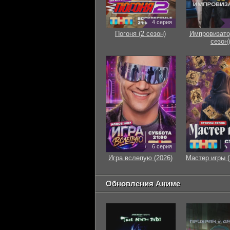
4 серия
Погоня (2 сезон)
Импровизато
сезон)
6 серия
Игра вслепую (2026)
Мастер игры (
Обновления Аниме