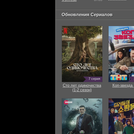
Обновления Сериалов
7 серия
Сто лет одиночества
Коп-звезда 
(1-2 сезон)