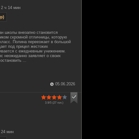
2 ч 14 мин
p)
ан школы внезапно становится
иком скромной отличницы, которую
 класс. Полина переезжает в большой
дает под прицел жестоких
ивается с ежедневным унижением.
с неожиданно заявляет о своих
остановить ...
05.06.2026
3.9/5 (
27
гол.)
24 мин