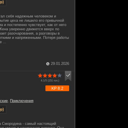
p)
тал себя надежным человеком и
рытие цеха не лишило его привычной
а и постепенно чувствует, как от него
Жена уверенно движется вверх по
вает разочарования, а разговоры в
откими и напряженными. Потеря работы
 ...
29.01.2026
4.1/5 (
151
гол.)
KP 8.2
ские
,
Приключения
p)
а Смородина - самый настоящий
но умная и начитанная девочка. Она