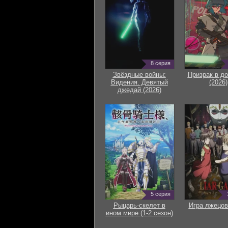
8 серия
Звёздные войны:
Призрак в д
Видения. Девятый
(2026)
джедай (2026)
5 серия
Рыцарь-скелет в
Игра лжецов
ином мире (1-2 сезон)