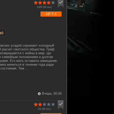
3.9/5 (
52
гол.)
KP 7.4
p)
овских усадеб скрывают холодный
й расчет светского общества. Граф
озвращается с войны в мир, где
н семейным положением и долгом
ками. Его мать оставила завещание,
ка жениться в течение года ради
состояния. Тем ...
Вчера, 00:04
2/5 (
23
гол.)