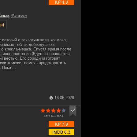
KP 4.3
йные
,
Фэнтези
p)
 историй о захватчиках из космоса,
ринимает облик добродушного
ью кресла-мешка. Спустя время после
ва инопланетянин Ждун возвращается
ой вестью. Его сородичи готовят
Никита может помочь предотвратить
Пока ...
16.06.2026
3.6/5 (
119
гол.)
KP 7.9
IMDB 8.3