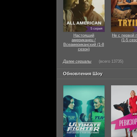
5 серия
Настоящий
Не с первой 
американец /
(1-5 сез
Всеамериканский (1-8
сезон)
Далее сериалы
(всего 13735)
Обновления Шоу