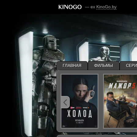
— ex
KinoGo.by
ГЛАВНАЯ
ФИЛЬМЫ
СЕР