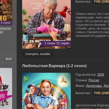
Качество:
FHD (1080
Семага много лет счи
кормильцем, пока зак
роли. Он остается дом
5 серия
отдаляются близкие. 
попытки
службе, дочь не скры
он)
семье становятся кор
оказывается ударом не
1 сезон 12 серия
все
Любопытная Варвара (1-2 сезон)
Год выпуска:
2024
Страна:
Россия
Жанр:
Детективы
,
Дет
Качество:
FHD (1080
Десятилетняя Варвар
вундеркинд, необычай