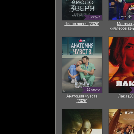
3 серия
Число зверя (2026)
Магазин 
киллеров (1-2
16 серия
Анатомия чувств
Лаки (20
(2026)