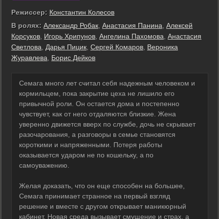
Режиссер:
Константин Колесов
В ролях:
Александр Робак
,
Анастасия Панина
,
Алексей
Корсуков
,
Игорь Хрипунов
,
Ангелина Пахомова
,
Анастасия
Светлова
,
Дарья Пицик
,
Сергей Комаров
,
Вероника
Журавлева
,
Борис Дейков
Семага много лет считал себя надежным человеком и
кормильцем, пока закрытие цеха не лишило его
привычной роли. Он остается дома и постепенно
чувствует, как от него отдаляются близкие. Жена
уверенно движется вверх по службе, дочь не скрывает
разочарования, а разговоры в семье становятся
короткими и напряженными. Потеря работы
оказывается ударом не по кошельку, а по
самоуважению.
Желая доказать, что он еще способен на большее,
Семага принимает странное на первый взгляд
решение и вместе с другом открывает маникюрный
кабинет. Новая среда вызывает смущение и страх, а