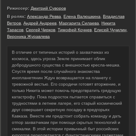
Режиссер:
Дмитрий Суворов
В ролях:
Александр Ревва
,
Елена Валюшкина
,
Владислав
Ветров
,
Андрей Андреев
,
Маргарита Силаева
,
Никита
Тарасов
,
Сергей Чирков
,
Тимофей Кочнев
,
Елисей Чучилин
,
Вероника Журавлева
В отличие от типичных историй о захватчиках из
космоса, здесь угроза Земле принимает облик
добродушного существа с внешностью кресла-мешка.
Спустя время после случайного знакомства
инопланетянин Ждун возвращается на планету с
тревожной вестью. Его сородичи готовят вторжение, и
только Никита может помочь предотвратить грядущую
катастрофу. Пока подросток пытается справиться с
трудностями в летнем лагере, его старый космический
друг совершает секретную посадку в предгорьях
Кавказа. Вместе им предстоит собрать команду и дать
отпор захватчикам при помощи скрытых технологий и
смекалки. В этой истории привычный быт российских
курортов переплетается с фантастическими гаджетами