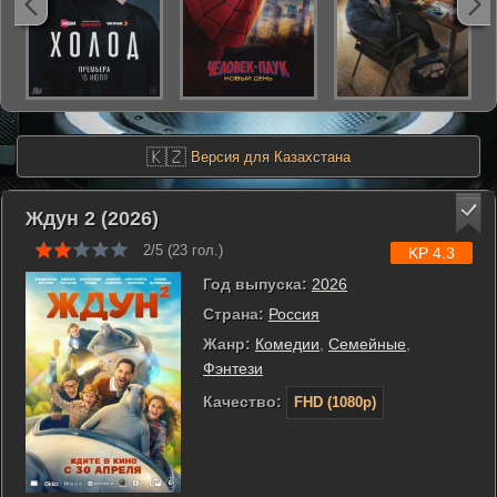
🇰🇿
Версия для Казахстана
Ждун 2 (2026)
2/5 (
23
гол.)
KP 4.3
Год выпуска:
2026
Страна:
Россия
Жанр:
Комедии
,
Семейные
,
Фэнтези
Качество:
FHD (1080p)