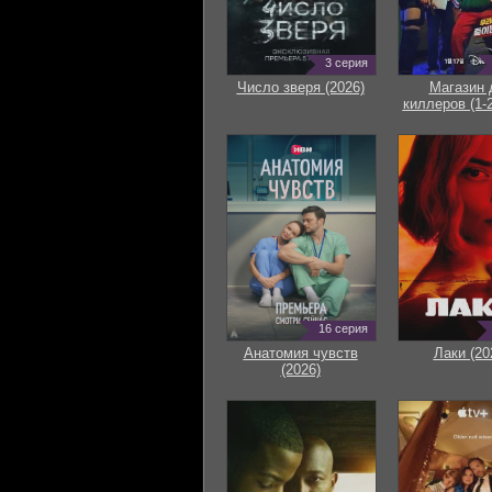
3 серия
Число зверя (2026)
Магазин 
киллеров (1-2
16 серия
Анатомия чувств
Лаки (20
(2026)