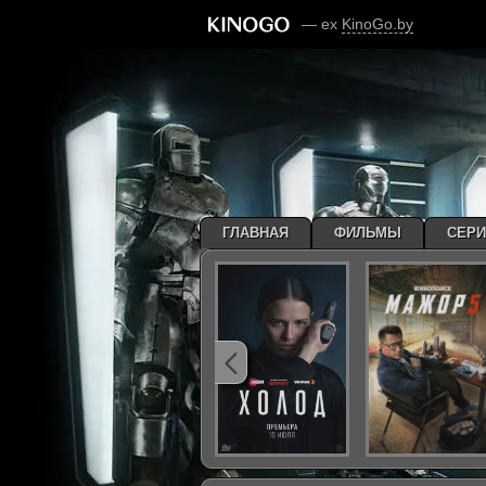
— ex
KinoGo.by
ГЛАВНАЯ
ФИЛЬМЫ
СЕР