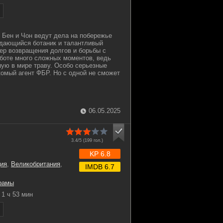
Бен и Чон ведут дела на побережье
ыдающийся ботаник и талантливый
тер возвращения долгов и борьбы с
аботе много сложных моментов, ведь
ую в мире траву. Особо серьезные
омый агент ФБР. Но с одной не сможет
06.05.2025
3.4/5 (
199
гол.)
KP 6.8
ия
,
Великобритания
,
IMDB 6.7
рамы
1 ч 53 мин