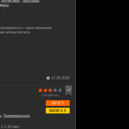
,
Детективы
,
Триллеры
,
жасы
талкивается с таинственными
ии апокалипсиса. ...
17.05.2025
3.3/5 (
910
гол.)
KP 6.7
IMDB 6.5
ы
,
Криминальные
,
2 ч 10 мин