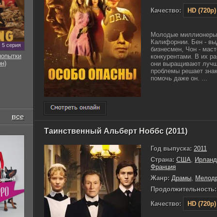
Качество:
HD (720p)
Молодые миллионеры 
Калифорнии. Бен - в
5 серия
бизнесмен, Чон - мас
попытки
конкурентами. В их р
он)
они выращивают лучш
проблемы решает знак
помочь даже он. ...
все
Таинственный Альберт Ноббс (2011)
Год выпуска:
2011
Страна:
США
,
Ирланд
Франция
Жанр:
Драмы
,
Мелод
Продолжительность:
Качество:
HD (720p)