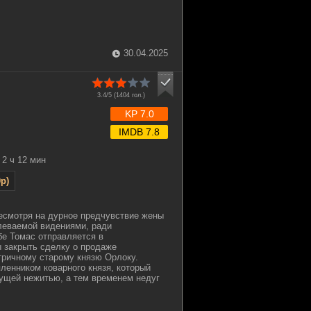
30.04.2025
3.4/5 (
1404
гол.)
KP 7.0
IMDB 7.8
2 ч 12 мин
p)
Несмотря на дурное предчувствие жены
леваемой видениями, ради
е Томас отправляется в
 закрыть сделку о продаже
тричному старому князю Орлоку.
ленником коварного князя, который
ущей нежитью, а тем временем недуг