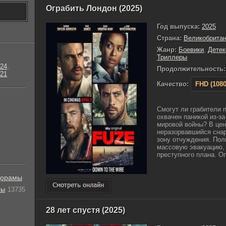
Ограбить Лондон (2025)
Год выпуска:
2025
Страна:
Великобрита
Жанр:
Боевики
,
Детек
Триллеры
24
,
Продолжительность:
21
Качество:
FHD (1080
Смогут ли грабители 
охвачен паникой из-з
мировой войны? В цен
неразорвавшийся сна
зону отчуждения. Пол
массовую эвакуацию,
преступного плана. Оп
орамы
лы
13735
28 лет спустя (2025)