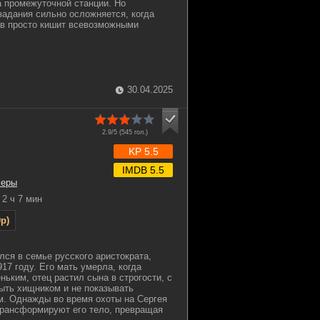
а промежуточной станции. Но
задания сильно осложняется, когда
ав просто кишит всевозможными
30.04.2025
2.9/5 (
545
гол.)
KP 5.5
IMDB 5.5
леры
2 ч 7 мин
p)
лся в семье русского аристократа,
17 году. Его мать умерла, когда
ьким, отец растил сына в строгости, с
быть хищником и не показывать
м. Однажды во время охоты на Сергея
трансформируют его тело, превращая