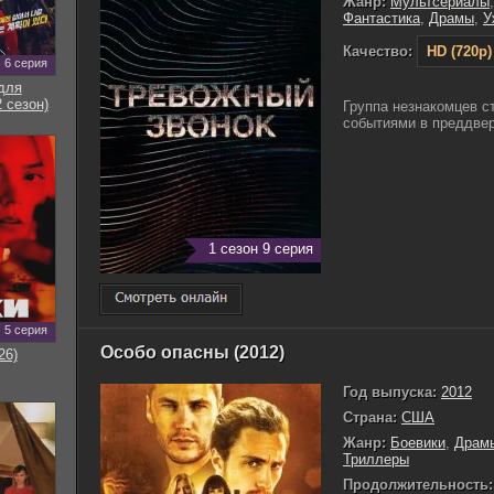
Жанр:
Мультсериалы
Фантастика
,
Драмы
,
У
Качество:
HD (720p)
6 серия
для
 сезон)
Группа незнакомцев с
событиями в преддвер
1 сезон 9 серия
5 серия
Особо опасны (2012)
26)
Год выпуска:
2012
Страна:
США
Жанр:
Боевики
,
Драм
Триллеры
Продолжительность: