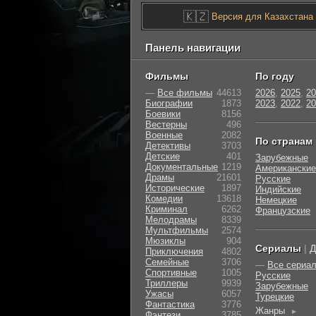
🇰🇿
Версия для Казахстана
Панель навигации
Фильмы
По году
—
Все фильмы
44613
2026
,
2025
,
20
Биографии
1873
2023
,
2022
,
20
Боевики
8156
Вестерны
496
Военные
2082
По странам
Детективы
3703
Детские
401
Зарубежные
Документальные
1219
Американские
Драмы
21601
Русские
Исторические
1897
Индийские
Комедии
13618
Немецкие
Криминал
6262
Французские
Мелодрамы
8339
Мультфильмы
2574
Мюзиклы
904
Сериалы
|
Д
Приключения
4802
Семейные
3706
—
Все сериа
Cпортивные
1005
Русские
Триллеры
9939
Зарубежные
Ужасы
6057
Турецкие
Фантастика
3776
Жанры
►
Фэнтези
3785