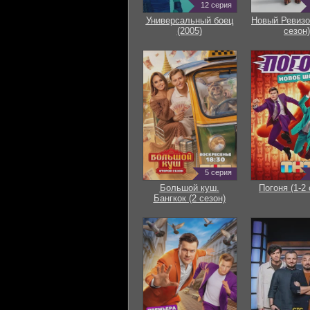
12 серия
Универсальный боец
Новый Ревизо
(2005)
сезон)
5 серия
Большой куш.
Погоня (1-2 
Бангкок (2 сезон)