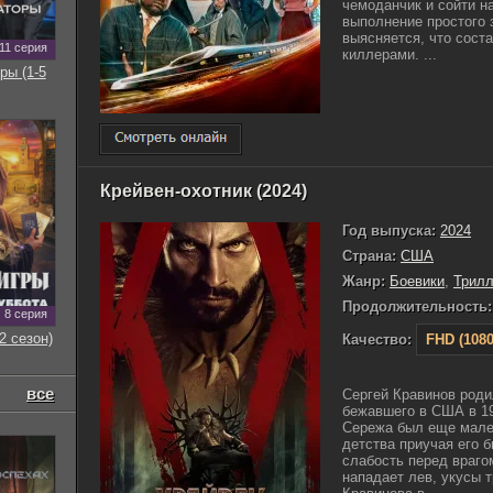
чемоданчик и сойти н
выполнение простого 
выясняется, что сост
11 серия
киллерами. ...
ры (1-5
Крейвен-охотник (2024)
Год выпуска:
2024
Страна:
США
Жанр:
Боевики
,
Трил
Продолжительность:
8 серия
2 сезон)
Качество:
FHD (1080
все
Сергей Кравинов роди
бежавшего в США в 19
Сережа был еще мален
детства приучая его 
слабость перед враго
нападает лев, укусы 