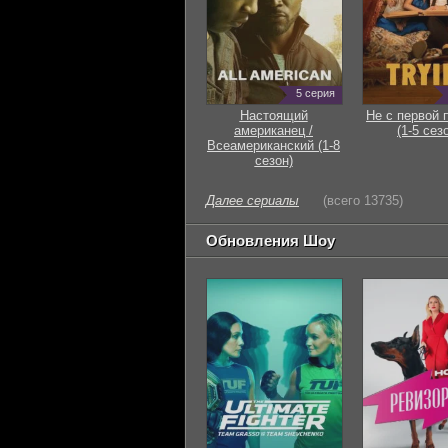
5 серия
Настоящий
Не с первой 
американец /
(1-5 сез
Всеамериканский (1-8
сезон)
Далее сериалы
(всего 13735)
Обновления Шоу