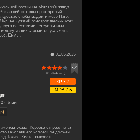
ебольшой гостинице Morrison's живут
сбежавший от жены престарелый
нцузские снобы мадам и мсье Пиго,
Мур, не чуждый гомоэротических утех
супруга со схожими сексуальными
аждому из них стремится услужить
бс. Ему ...
01.05.2025
3.8/5 (
3747
гол.)
KP 7.7
IMDB 7.5
дии
2 ч 6 мин
p)
 именем Божья Коровка отправляется
сто заболевшего коллеги он должен
езд Токио - Киото, выкрасть