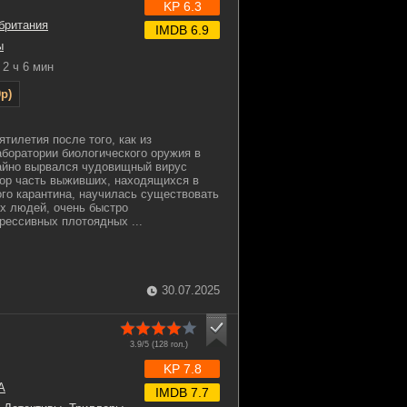
KP 6.3
британия
IMDB 6.9
ы
2 ч 6 мин
p)
тилетия после того, как из
боратории биологического оружия в
айно вырвался чудовищный вирус
пор часть выживших, находящихся в
го карантина, научилась существовать
х людей, очень быстро
ессивных плотоядных ...
30.07.2025
3.9/5 (
128
гол.)
KP 7.8
А
IMDB 7.7