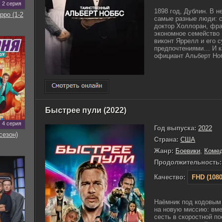
2 серия
1898 год, Дублин. В н
рро (1-2
самые разные люди: 
доктор Холлоран, фра
экономное семейство 
виконт Яррелл и его 
предпочтениями… И к
официант Альберт Ноб
Быстрее пули (2022)
4 серия
Год выпуска:
2022
сезон)
Страна:
США
Жанр:
Боевики
,
Коме
Продолжительность:
Качество:
FHD (1080
Наёмник под кодовым
на новую миссию: вме
сесть в скоростной по