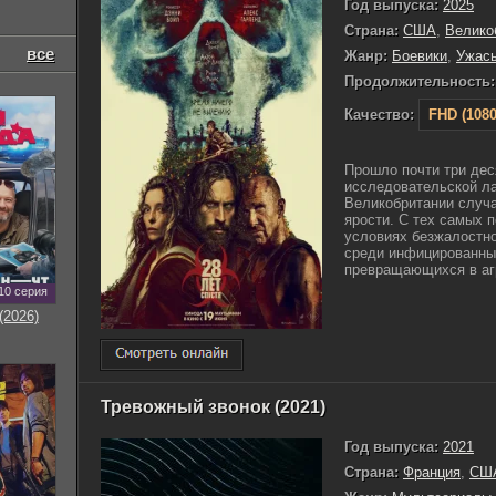
Год выпуска:
2025
Страна:
США
,
Велико
все
Жанр:
Боевики
,
Ужас
Продолжительность:
Качество:
FHD (1080
Прошло почти три деся
исследовательской ла
Великобритании случ
ярости. С тех самых 
условиях безжалостно
среди инфицированны
превращающихся в агр
10 серия
(2026)
Тревожный звонок (2021)
Год выпуска:
2021
Страна:
Франция
,
СШ