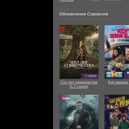
Обновления Сериалов
7 серия
Сто лет одиночества
Коп-звезда 
(1-2 сезон)