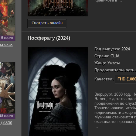
Кравинова в ...
Носферату (2024)
5 серия
оспехах
Год выпуска:
2024
Страна:
США
Жанр:
Ужасы
Продолжительность:
Качество:
FHD (1080
Вюрцбург, 1838 год. 
Эллен, с детства одо
продвижения по служб
Трансильванию, чтобы
недвижимости эксцен
18 серия
Мужчина становится п
оказывается кровосос
 (2026)
...