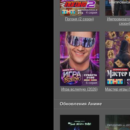
4 серия
Погоня (2 сезон)
Импровизато
сезон)
6 серия
Игра вслепую (2026)
Мастер игры (
Обновления Аниме