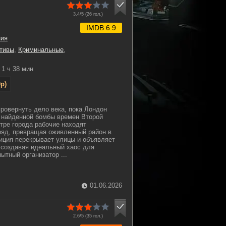
3.4/5 (
26
гол.)
IMDB 6.9
ния
тивы
,
Криминальные
,
1 ч 38 мин
p)
провернуть дело века, пока Лондон
а найденной бомбы времен Второй
тре города рабочие находят
ряд, превращая оживленный район в
иция перекрывает улицы и объявляет
 создавая идеальный хаос для
ытный организатор ...
01.06.2026
2.6/5 (
35
гол.)