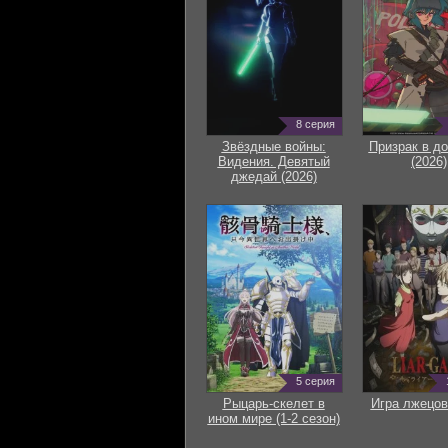
8 серия
Звёздные войны:
Призрак в д
Видения. Девятый
(2026)
джедай (2026)
5 серия
Рыцарь-скелет в
Игра лжецов
ином мире (1-2 сезон)