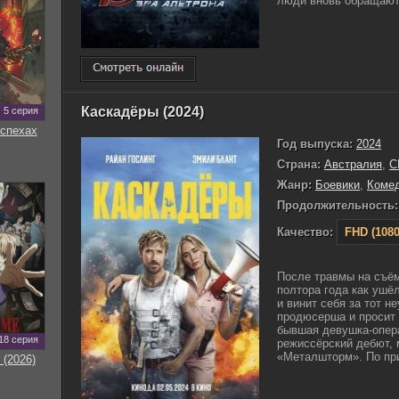
люди вновь обращаютс
Каскадёры (2024)
5 серия
оспехах
Год выпуска:
2024
Страна:
Австралия
,
С
Жанр:
Боевики
,
Коме
Продолжительность:
Качество:
FHD (1080
После травмы на съём
полтора года как ушё
и винит себя за тот н
продюсерша и просит 
бывшая девушка-опер
18 серия
режиссёрский дебют,
«Металшторм». По при
 (2026)