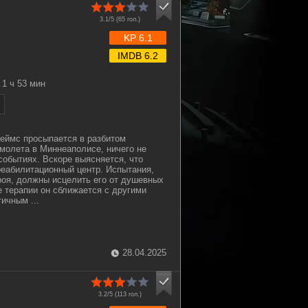
3.1/5 (
65
гол.)
KP 6.1
IMDB 6.2
1 ч 53 мин
еймс просыпается в разбитом
амолета в Миннеаполисе, ничего не
обытиях. Вскоре выясняется, что
еабилитационный центр. Испытания,
оя, должны исцелить его от душевных
е терапии он сближается с другими
ичным ...
28.04.2025
3.2/5 (
113
гол.)