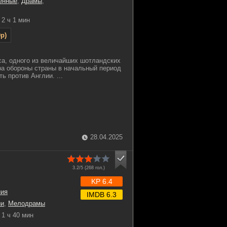
енные
,
Драмы
,
2 ч 1 мин
p)
а, одного из величайших шотландских
ра обороны страны в начальный период
ь против Англии. ...
28.04.2025
3.2/5 (
268
гол.)
KP 6.4
ния
IMDB 6.3
ии
,
Мелодрамы
1 ч 40 мин