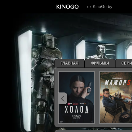
— ex
KinoGo.by
ГЛАВНАЯ
ФИЛЬМЫ
СЕР