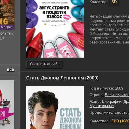
Качество:
SD
Четырнадцатилетняя 
надоедливыми родител
противной трёхлетней
5 серия
мечтает стать блонди
попытки
бойфренда. Читая ост
он)
погружается в мир по
разочарованиями, эмо
все
Стать Джоном Ленноном (2009)
Год выпуска:
2009
Страна:
Великобрита
Жанр:
Биографии
,
Др
Музыкальные
Продолжительность:
Качество:
FHD (1080