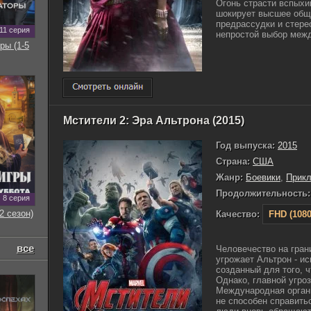
Огонь страсти вспыхи
шокирует высшее обще
предрассудки и стере
11 серия
непростой выбор межд
ры (1-5
Мстители 2: Эра Альтрона (2015)
Год выпуска:
2015
Страна:
США
Жанр:
Боевики
,
Прик
Продолжительность:
8 серия
2 сезон)
Качество:
FHD (1080
все
Человечество на гран
угрожает Альтрон - и
созданный для того, 
Однако, главной угро
Международная органи
не способен справить