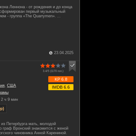
жона Леннона - от рождения и до конца
л сформирован первый музыкальный
ием - группа «The Quarrymen». ...
23.04.2025
3.4/5 (
1170
гол.)
KP 6.8
ния
,
США
IMDB 6.6
рамы
2 ч 9 мин
p)
из Петербурга мать, молодой
 граф Вронский знакомится с женой
ргского чиновника Анной Карениной.