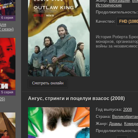
Жанр:
Биографии
,
Во
Исторические
Продолжительность:
6 серия
Качество:
FHD (1080
для
 сезон)
История Роберта Брюс
монархов, организато
войны за независимост
5 серия
Ангус, стринги и поцелуи взасос (2008)
26)
Год выпуска:
2008
Страна:
Великобрита
Жанр:
Драмы
,
Комед
Продолжительность: