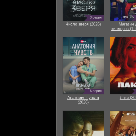
3 серия
Число зверя (2026)
Магазин 
киллеров (1-2
16 серия
Анатомия чувств
Лаки (20
(2026)