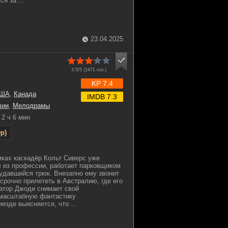
я за ...
23.04.2025
3.5/5 (
1471
гол.)
KP 7.4
ША
,
Канада
IMDB 7.3
дии
,
Мелодрамы
2 ч 6 мин
p)
ках каскадёр Кольт Сиверс уже
л из профессии, работает парковщиком
еудавшийся трюк. Внезапно ему звонит
срочно прилететь в Австралию, где его
атор Джоди снимает свой
 масштабную фантастику
езде выясняется, что ...