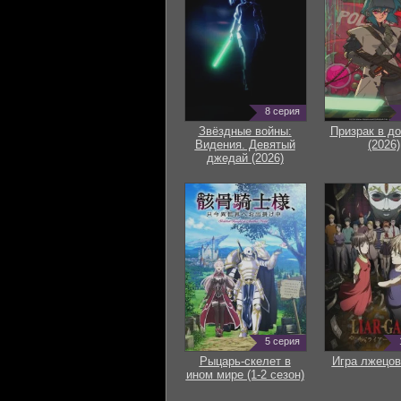
8 серия
Звёздные войны:
Призрак в д
Видения. Девятый
(2026)
джедай (2026)
5 серия
Рыцарь-скелет в
Игра лжецов
ином мире (1-2 сезон)