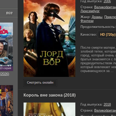
Год выпуска:
2006
Страна:
Великобрита
Люксембург
все
Жанр:
Драмы
,
Приклю
Фэнтези
Продолжительность:
Качество:
HD (720p)
После смерти матери,
злобной тетки, котора
город, который очень
братья знакомятся с 
предводительством ли
который вовлекает но
10 серия
скрывающуюся за ...
(2026)
Король вне закона (2018)
Год выпуска:
2018
Страна:
Великобрита