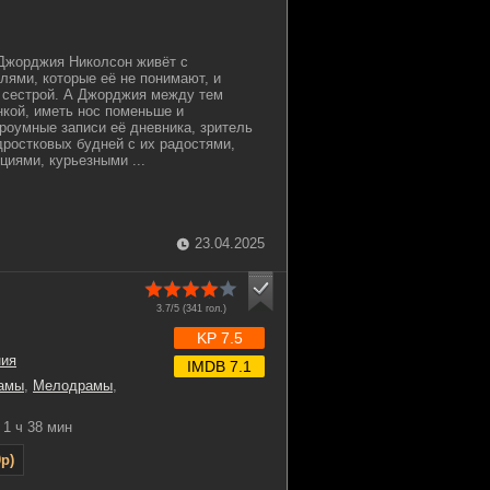
Джорджия Николсон живёт с
ями, которые её не понимают, и
 сестрой. А Джорджия между тем
нкой, иметь нос поменьше и
роумные записи её дневника, зритель
дростковых будней с их радостями,
циями, курьезными ...
23.04.2025
3.7/5 (
341
гол.)
KP 7.5
ния
IMDB 7.1
амы
,
Мелодрамы
,
1 ч 38 мин
p)