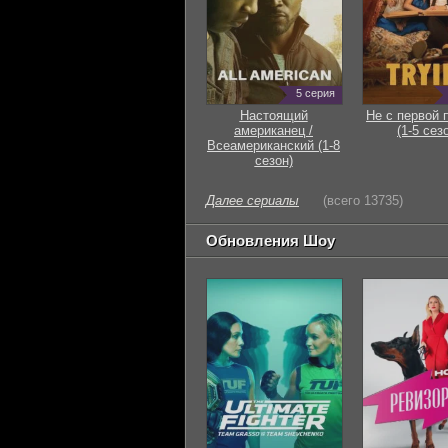
5 серия
Настоящий
Не с первой 
американец /
(1-5 сез
Всеамериканский (1-8
сезон)
Далее сериалы
(всего 13735)
Обновления Шоу