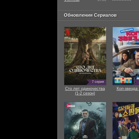
Обновления Сериалов
7 серия
Сто лет одиночества
Коп-звезда 
(1-2 сезон)