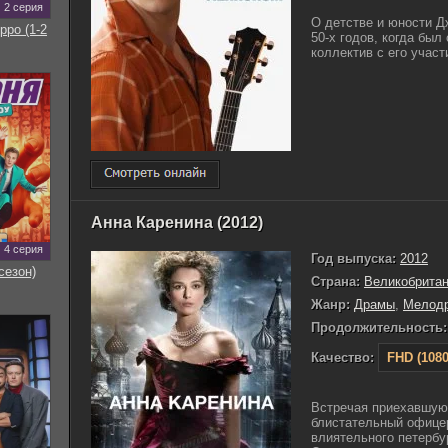
2 серия
О детстве и юности Д
рро (1-2
50-х годов, когда бы
коллектив с его участ
Анна Каренина (2012)
4 серия
Год выпуска:
2012
сезон)
Страна:
Великобрита
Жанр:
Драмы
,
Мелод
Продолжительность:
Качество:
FHD (1080
Встречая приехавшую 
блистательный офицер
влиятельного петербу