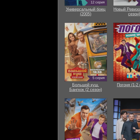
12 серия
Универсальный боец
Новый Ревизо
(2005)
сезон)
5 серия
Большой куш.
Погоня (1-2 
Бангкок (2 сезон)