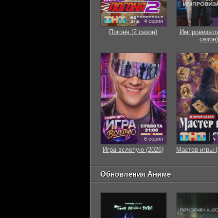
4 серия
Погоня (2 сезон)
Импровизато
сезон)
6 серия
Игра вслепую (2026)
Мастер игры (
Обновления Аниме