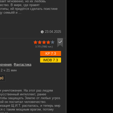
вает мгновенно, но их любовь
ство. В мире, где правят
отипы, ей придётся сделать поистине
у семьёй и ...
23.04.2025
3.7/5 (
7082
гол.)
KP 7.3
IMDB 7.3
лючения
,
Фантастика
2 ч 21 мин
p)
и уничтожения. На этот раз людям
скусственный интеллект, ранее
чтобы защищать Землю от любых угроз.
зой он посчитал человечество.
зация Щ.И.Т. распалась, и теперь мир
ся с таким мощным врагом, потому