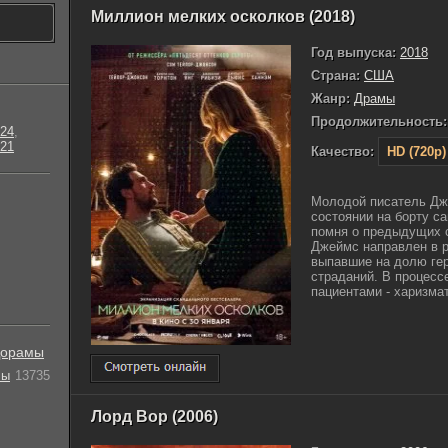
Миллион мелких осколков (2018)
Год выпуска:
2018
Страна:
США
Жанр:
Драмы
Продолжительность:
24
,
21
Качество:
HD (720p)
Молодой писатель Дж
состоянии на борту с
помня о предыдущих с
Джеймс направлен в р
выпавшие на долю гер
страданий. В процесс
пациентами - харизмат
орамы
лы
13735
Лорд Вор (2006)