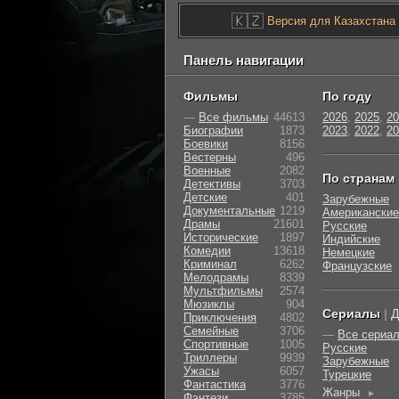
🇰🇿
Версия для Казахстана
Панель навигации
Фильмы
По году
—
Все фильмы
44613
2026
,
2025
,
20
Биографии
1873
2023
,
2022
,
20
Боевики
8156
Вестерны
496
Военные
2082
По странам
Детективы
3703
Детские
401
Зарубежные
Документальные
1219
Американские
Драмы
21601
Русские
Исторические
1897
Индийские
Комедии
13618
Немецкие
Криминал
6262
Французские
Мелодрамы
8339
Мультфильмы
2574
Мюзиклы
904
Сериалы
|
Д
Приключения
4802
Семейные
3706
—
Все сериа
Cпортивные
1005
Русские
Триллеры
9939
Зарубежные
Ужасы
6057
Турецкие
Фантастика
3776
Жанры
►
Фэнтези
3785