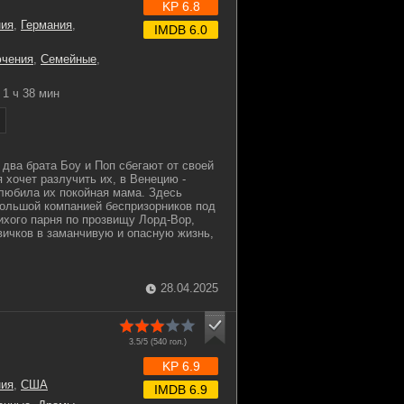
KP 6.8
ния
,
Германия
,
IMDB 6.0
чения
,
Семейные
,
1 ч 38 мин
 два брата Боу и Поп сбегают от своей
я хочет разлучить их, в Венецию -
 любила их покойная мама. Здесь
большой компанией беспризорников под
хого парня по прозвищу Лорд-Вор,
вичков в заманчивую и опасную жизнь,
28.04.2025
3.5/5 (
540
гол.)
KP 6.9
ния
,
США
IMDB 6.9