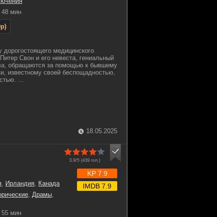
лючения
48 мин
p)
у дорогостоящего медицинского
Питер Свон и его невеста, гениальный
ла, обращаются за помощью к бывшему
и, известному своей беспощадностью,
тью. ...
18.05.2025
3.9/5 (
439
гол.)
KP 7.9
я
,
Ирландия
,
Канада
IMDB 7.9
орические
,
Драмы
,
55 мин