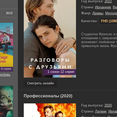
Год выпуска:
2022
Страна:
Ирландия
,
Ве
все
Жанр:
Драмы
,
Мелод
Качество:
FHD (1080
Студентка Фрэнсис и 
отношения с замужней
возникают любовные 
привычную жизнь Фрэн
8 серия
1 сезон 12 серия
любовь
Профессионалы (2020)
Год выпуска:
2020
Страна:
Латвия
,
Ирла