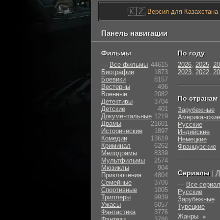
🇰🇿
Версия для Казахстана
Панель навигации
Фильмы
По году
—
Все фильмы
44615
2026
,
2025
,
20
Биографии
1873
2023
,
2022
,
20
Боевики
8157
Вестерны
496
Военные
2082
По странам
Детективы
3704
Детские
401
Зарубежные
Документальные
1219
Американские
Драмы
21601
Русские
Исторические
1897
Индийские
Комедии
13619
Немецкие
Криминал
6262
Французские
Мелодрамы
8339
Мультфильмы
2574
Мюзиклы
904
Сериалы
|
Д
Приключения
4804
Семейные
3706
—
Все сериа
Cпортивные
1005
Русские
Триллеры
9939
Зарубежные
Ужасы
6057
Турецкие
Фантастика
3776
Жанры
►
Фэнтези
3786