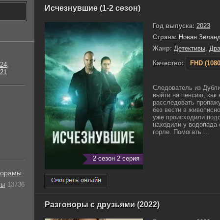
Исчезнувшие (1-2 сезон)
Год выпуска:
2023
Страна:
Новая Зелан
Жанр:
Детективы
,
Др
Качество:
FHD (1080
24
,
21
Следователь из Дубли
выйти на пенсию, как 
расследовать пропажу
без вести в живописн
уже происходили подо
находили у водопада с
горле. Помогать ...
2 сезон 2 серия
орамы
лы
13736
Разговоры с друзьями (2022)