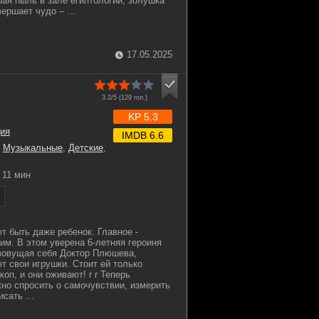
рая пыль в зале египтологии, золушка
ершает чудо – ...
17.05.2025
3.2/5 (
129
гол.)
KP 5.3
ия
IMDB 6.6
,
Музыкальные
,
Детские
,
11 мин
 быть даже ребенок. Главное -
им. В этом уверена 6-летняя героиня
 зовущая себя Доктор Плюшева,
т свои игрушки. Стоит ей только
коп, и они оживают! r r Теперь
о спросить о самочувствии, измерить
сать ...