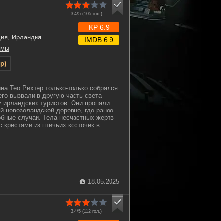
3.4/5 (
105
гол.)
KP 6.9
дия
,
Ирландия
IMDB 6.9
амы
p)
на Тео Рихтер только-только собрался
его вызвали в другую часть света
 ирландских туристов. Они пропали
ой новозеландской деревне, где ранее
бные случаи. Тела несчастных жертв
 крестами из птичьих косточек в
18.05.2025
3.4/5 (
112
гол.)