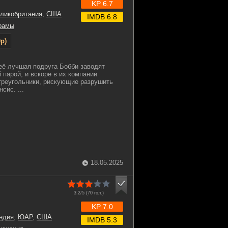
KP 6.7
ликобритания
,
США
IMDB 6.8
рамы
p)
её лучшая подруга Бобби заводят
 парой, и вскоре в их компании
треугольники, рискующие разрушить
сис. ...
18.05.2025
3.2/5 (
70
гол.)
KP 7.0
ндия
,
ЮАР
,
США
IMDB 5.3