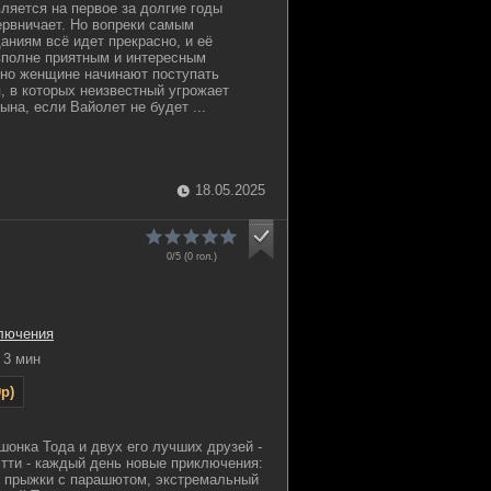
ляется на первое за долгие годы
ервничает. Но вопреки самым
ниям всё идет прекрасно, и её
вполне приятным и интересным
пно женщине начинают поступать
 в которых неизвестный угрожает
ына, если Вайолет не будет ...
18.05.2025
0/5 (
0
гол.)
лючения
3 мин
p)
шонка Тода и двух его лучших друзей -
тти - каждый день новые приключения:
, прыжки с парашютом, экстремальный