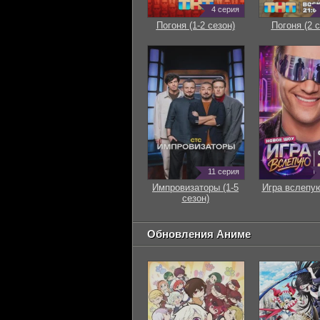
4 серия
Погоня (1-2 сезон)
Погоня (2 с
11 серия
Импровизаторы (1-5
Игра вслепую
сезон)
Обновления Аниме