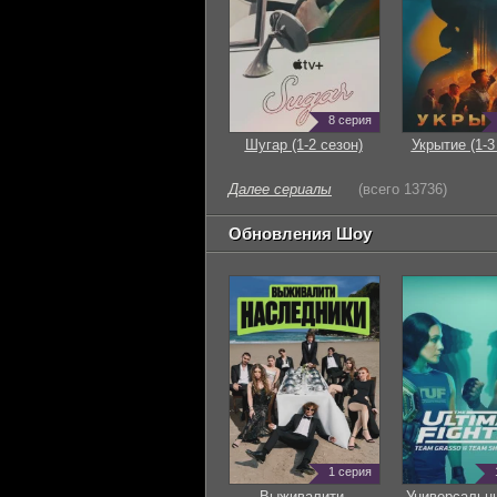
8 серия
Шугар (1-2 сезон)
Укрытие (1-3
Далее сериалы
(всего 13736)
Обновления Шоу
1 серия
Выживалити.
Универсальн