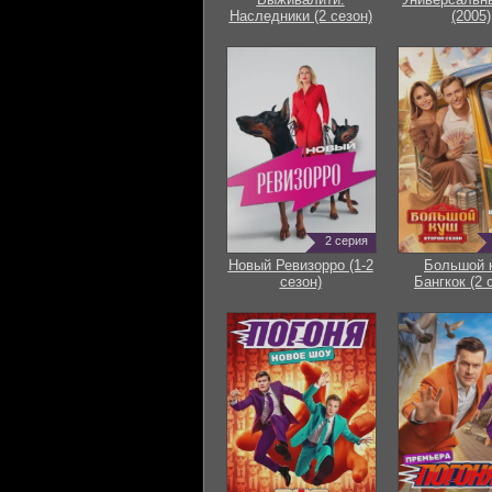
Наследники (2 сезон)
(2005)
2 серия
Новый Ревизорро (1-2
Большой 
сезон)
Бангкок (2 