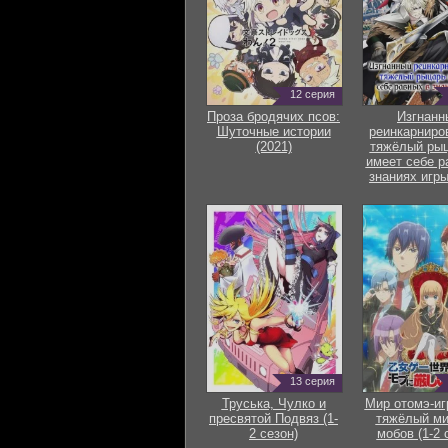
12 серия
Проза бродячих псов:
Изгнанн
Шуточные истории
реинкарниро
(2021)
тяжёлый рыц
имеет себе р
знаниях игры
13 серия
Труська, Чулко и
Мир отомэ-иг
пресвятой Подвяз (1-
тяжёлый ми
2 сезон)
мобов (1-2 