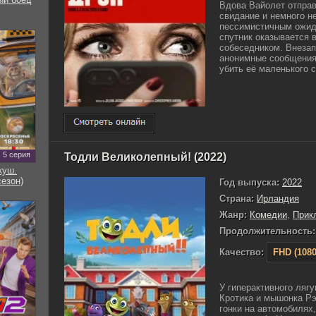
Вдова Вайолет отправ
свидание и немного н
пессимистичным ожида
спутник оказывается 
собеседником. Внеза
анонимные сообщения,
убить её маленького с
5 серия
Тодли Великолепный! (2022)
куш.
сезон)
Год выпуска:
2022
Страна:
Ирландия
Жанр:
Комедии
,
Прик
Продолжительность:
Качество:
FHD (1080
У гиперактивного лягу
Кротика и мышонка Рэ
гонки на автомобилях