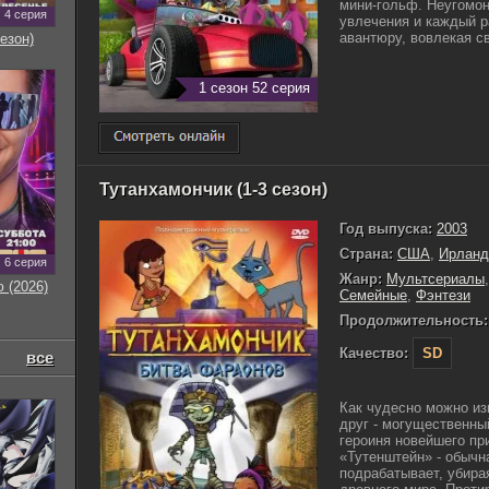
мини-гольф. Неугомон
4 серия
увлечения и каждый р
авантюру, вовлекая св
езон)
1 сезон 52 серия
Тутанхамончик (1-3 сезон)
Год выпуска:
2003
Страна:
США
,
Ирланд
6 серия
Жанр:
Мультсериалы
 (2026)
Семейные
,
Фэнтези
Продолжительность:
Качество:
SD
все
Как чудесно можно из
друг - могущественны
героиня новейшего пр
«Тутенштейн» - обычн
подрабатывает, убира