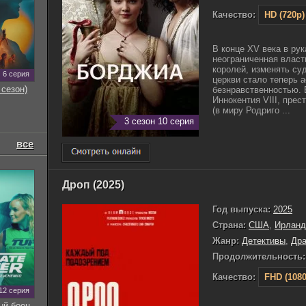
Качество:
HD (720p)
В конце XV века в ру
неограниченная власть
королей, изменять су
6 серия
церкви стало теперь 
 сезон)
безнравственностью. 
Иннокентия VIII, прес
(в миру Родриго ...
3 сезон 10 серия
все
Дроп (2025)
Год выпуска:
2025
Страна:
США
,
Ирланд
Жанр:
Детективы
,
Др
Продолжительность:
Качество:
FHD (1080
12 серия
ый боец