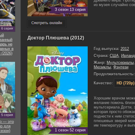
древнего мира. Проти
из музея случайно сов
3 сезон 13 серия
6 серия
ый
Доктор Плюшева (2012)
ванный
арь не
Год выпуска:
2012
авных в
 (2026)
Страна:
США
,
Ирланд
Жанр:
Мультсериалы
Мюзиклы
,
Фэнтези
Продолжительность:
Качество:
HD (720p)
Хорошим врачом может
желание помочь близк
мультсериала Дотти,
которая просто обожае
5 серия
поднести к ним стетос
плюшевых зверей можн
р — это
им температуру и выпи
р для
1 сезон 52 серия
сезон)