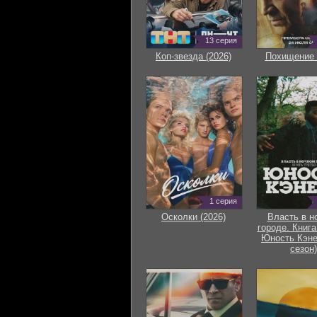
13 серия
Коп-звезда (2026)
Похищение 
1 серия
Осколки (2026)
Власть в н
городе. Книга
Юность Кэне
сезон)