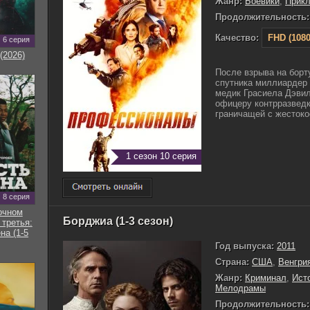
Жанр:
Боевики
,
Прик
Продолжительность:
Качество:
FHD (1080
6 серия
(2026)
После взрыва на борт
спутника миллиардер 
медик Грасиела Дэви
офицеру контрразведк
граничащей с жестокос
1 сезон 10 серия
8 серия
очном
Борджиа (1-3 сезон)
 третья:
на (1-5
Год выпуска:
2011
Страна:
США
,
Венгри
Жанр:
Криминал
,
Ист
Мелодрамы
Продолжительность: