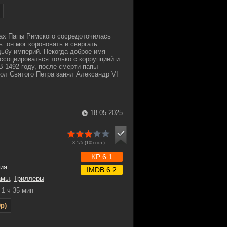
ках Папы Римского сосредоточилась
: он мог короновать и свергать
дьбу империй. Некогда доброе имя
ассоциироваться только с коррупцией и
В 1492 году, после смерти папы
тол Святого Петра занял Александр VI
18.05.2025
3.1/5 (
105
гол.)
KP 6.1
ия
IMDB 6.2
амы
,
Триллеры
1 ч 35 мин
p)