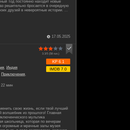
ный Тод постоянно находит новые
аз решительно бросается в очередную
оих друзей в невероятные истории. ...
17.05.2025
3.3/5 (
58
гол.)
KP 6.1
ия
,
Индия
IMDB 7.0
,
Приключения
,
22 мин
менить свою жизнь, если твой лучший
й волшебник из прошлого! Главная
иключенческого мультика
ая школьница, которая по вечерам
я огромные и мрачные залы музея