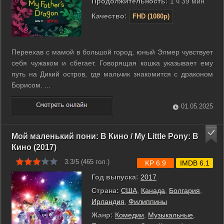
Продолжительность:
1 ч 39 мин
Качество:
FHD (1080p)
Переехав с мамой в большой город, юный Элмер чувствует
себя чужаком и сбегает. Говорящая кошка указывает ему
путь на Дикий остров, где мальчик знакомится с драконом
Борисом. ...
01.05.2025
Мой маленький пони: В Кино / My Little Pony: В
Кино (2017)
3.3/5 (
465
гол.)
KP 6.9
IMDB 6.1
Год выпуска:
2017
Страна:
США
,
Канада
,
Болгария
,
Ирландия
,
Филиппины
Жанр:
Комедии
,
Музыкальные
,