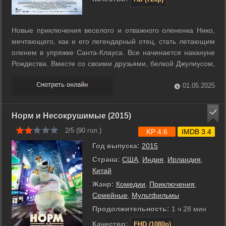
Новые приключения веселого и отважного олененка Нико,
мечтающего, как и его легендарный отец, стать летающим
оленем в упряжке Санта-Клауса. Все начинается накануне
Рождества. Вместе со своими друзьями, белкой Джулиусом,
лаской Вилмой и сводным братишкой Джонни Нико с
нетерпением ждет Санту. Но тот снова попадает в
01.05.2025
невероятную историю. Неужели дети ...
Норм и Несокрушимые (2015)
2/5 (
90
гол.)
KP 4.6
IMDB 3.4
Год выпуска:
2015
Страна:
США
,
Индия
,
Ирландия
,
Китай
Жанр:
Комедии
,
Приключения
,
Семейные
,
Мультфильмы
Продолжительность:
1 ч 28 мин
Качество:
FHD (1080p)