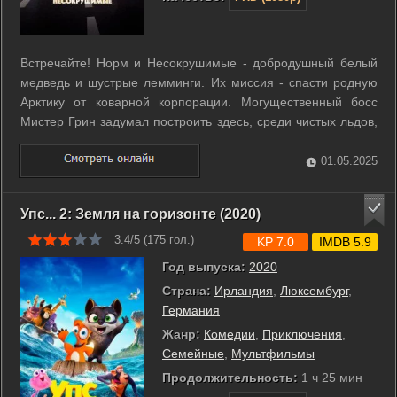
Встречайте! Норм и Несокрушимые - добродушный белый
медведь и шустрые лемминги. Их миссия - спасти родную
Арктику от коварной корпорации. Могущественный босс
Мистер Грин задумал построить здесь, среди чистых льдов,
город богачей, и пушистый отряд должен дать противнику
бой на его территории. Норм и Несокрушимые
01.05.2025
отправляются прямо в каменные ...
Упс... 2: Земля на горизонте (2020)
3.4/5 (
175
гол.)
KP 7.0
IMDB 5.9
Год выпуска:
2020
Страна:
Ирландия
,
Люксембург
,
Германия
Жанр:
Комедии
,
Приключения
,
Семейные
,
Мультфильмы
Продолжительность:
1 ч 25 мин