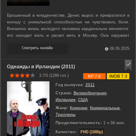
Брошенный в младенчестве, Денис вырос и превратился в
юношу с уникальной способностью не чувствовать боли.
Внезапно жизнь молодого человека кардинально меняется:
его находит мать и увозит жить в Москву. Она окружает
Дениса заботой, вниманием, играет роль задушевной
подружки и вводит юношу в загадочную среду столичных
06.05.2025
мошенников и коррупционеров. ...
Однажды в Ирландии (2011)
3.7/5 (
1289
гол.)
KP 7.6
IMDB 7.3
Год выпуска:
2011
Страна:
Великобритания
,
Ирландия
,
США
Жанр:
Комедии
,
Криминальные
,
Триллеры
Продолжительность:
1 ч 36 мин
Качество:
FHD (1080p)