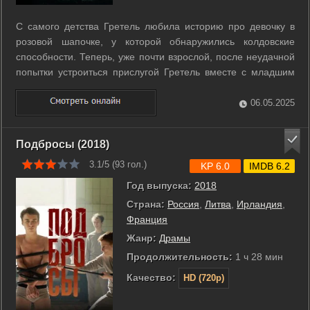
С самого детства Гретель любила историю про девочку в
розовой шапочке, у которой обнаружились колдовские
способности. Теперь, уже почти взрослой, после неудачной
попытки устроиться прислугой Гретель вместе с младшим
братом Гензелем оказывается без дома - мать выгоняет их,
решив, что дети должны сами о себе заботиться. Скитаясь
06.05.2025
по лесу и страдая от ...
Подбросы (2018)
3.1/5 (
93
гол.)
KP 6.0
IMDB 6.2
Год выпуска:
2018
Страна:
Россия
,
Литва
,
Ирландия
,
Франция
Жанр:
Драмы
Продолжительность:
1 ч 28 мин
Качество:
HD (720p)