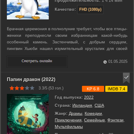
Продолжительность:
1 ч 14 мин
Качество:
FHD (1080p)
Брачная церемония в полнолуние требует, чтобы все птицы-
женихи преподнесли своим избранницам какой-нибудь
особенный камень. Застенчивый, с добрым сердцем,
пингвин Хьюби нашел изумительный хрусталик для своей
возлюбленной. Но у Марины есть еще один воздыхатель –
злой пингвин Дрейк, который очень хочет избавиться от
01.05.2025
соперника и завладеть ...
Папин дракон (2022)
3.3/5 (
53
гол.)
KP 6.8
IMDB 7.4
Год выпуска:
2022
Страна:
Ирландия
,
США
Жанр:
Драмы
,
Комедии
,
Приключения
,
Семейные
,
Фэнтези
,
Мультфильмы