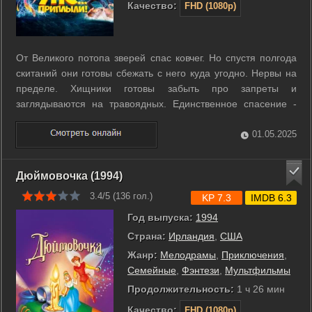
Качество:
FHD (1080p)
От Великого потопа зверей спас ковчег. Но спустя полгода
скитаний они готовы сбежать с него куда угодно. Нервы на
пределе. Хищники готовы забыть про запреты и
заглядываются на травоядных. Единственное спасение -
найти райский остров. Там простор и полно еды. Но даже
если он совсем близко, будут ли рады местные такому
01.05.2025
количеству гостей? ...
Дюймовочка (1994)
3.4/5 (
136
гол.)
KP 7.3
IMDB 6.3
Год выпуска:
1994
Страна:
Ирландия
,
США
Жанр:
Мелодрамы
,
Приключения
,
Семейные
,
Фэнтези
,
Мультфильмы
Продолжительность:
1 ч 26 мин
Качество:
FHD (1080p)