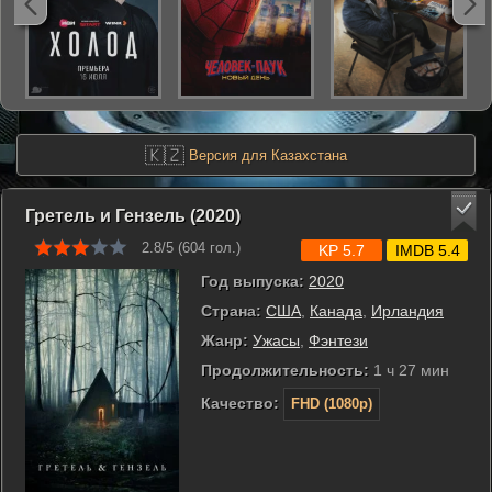
🇰🇿
Версия для Казахстана
Гретель и Гензель (2020)
2.8/5 (
604
гол.)
KP 5.7
IMDB 5.4
Год выпуска:
2020
Страна:
США
,
Канада
,
Ирландия
Жанр:
Ужасы
,
Фэнтези
Продолжительность:
1 ч 27 мин
Качество:
FHD (1080p)