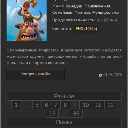
Жанр:
Комедии
,
Приключения
,
Семейные
,
Фэнтези
,
Мультфильмы
Продолжительность:
1 ч 23 мин
Качество:
FHD (1080p)
Самоуверенный подросток, в арсенале которого находятся
магическое оружие, присоединяется к борьбе против злой
королевы и ее армии великанов. ...
01.05.2025
Раньше
1
...
5
6
7
8
9
10
11
12
13
...
38
Позже