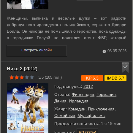
Женщины, выпивка и веселые шутки – вот радости
добродушного ирландского полицейского, сержанта Джерри
Бойла. Он никогда не помышлял о геройстве, пока однажды
в городишке Голуэй не появился агент ФБР, который
призвал незадачливого служителя порядка помочь ему
накрыть международную банду наркоторговцев. Смогут ли
06.05.2025
сработаться веселый рыжий ирландец и ...
Нико 2 (2012)
3/5 (
105
гол.)
KP 6.3
IMDB 5.7
Год выпуска:
2012
Страна:
Финляндия
,
Германия
,
Дания
,
Ирландия
Жанр:
Комедии
,
Приключения
,
Семейные
,
Мультфильмы
Продолжительность:
1 ч 19 мин
Качество:
HD (720p)