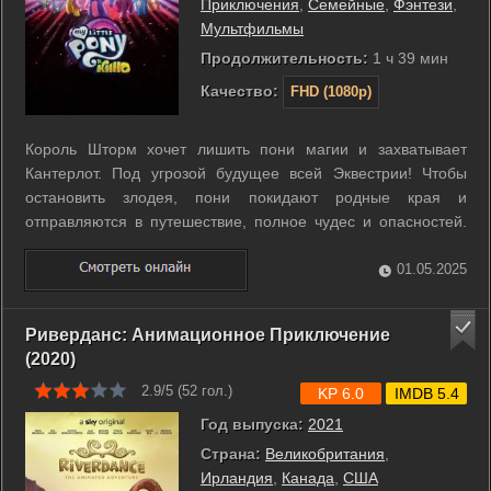
Приключения
,
Семейные
,
Фэнтези
,
Мультфильмы
Продолжительность:
1 ч 39 мин
Качество:
FHD (1080p)
Король Шторм хочет лишить пони магии и захватывает
Кантерлот. Под угрозой будущее всей Эквестрии! Чтобы
остановить злодея, пони покидают родные края и
отправляются в путешествие, полное чудес и опасностей.
Им предстоит покорить волшебные горы, погрузиться в
подводные миры и даже оказаться на летучем пиратском
01.05.2025
корабле! ...
Риверданс: Анимационное Приключение
(2020)
2.9/5 (
52
гол.)
KP 6.0
IMDB 5.4
Год выпуска:
2021
Страна:
Великобритания
,
Ирландия
,
Канада
,
США