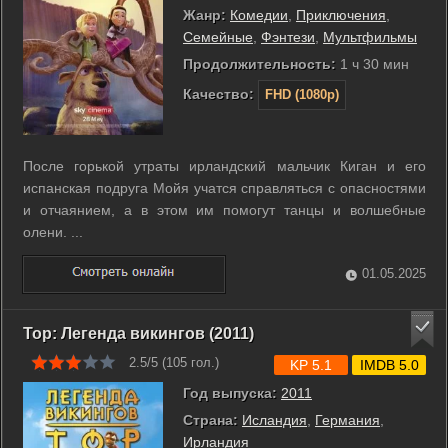
Жанр:
Комедии
,
Приключения
,
Семейные
,
Фэнтези
,
Мультфильмы
Продолжительность:
1 ч 30 мин
Качество:
FHD (1080p)
После горькой утраты ирландский мальчик Киган и его
испанская подруга Мойя учатся справляться с опасностями
и отчаянием, а в этом им помогут танцы и волшебные
олени. ...
01.05.2025
Тор: Легенда викингов (2011)
2.5/5 (
105
гол.)
KP 5.1
IMDB 5.0
Год выпуска:
2011
Страна:
Исландия
,
Германия
,
Ирландия