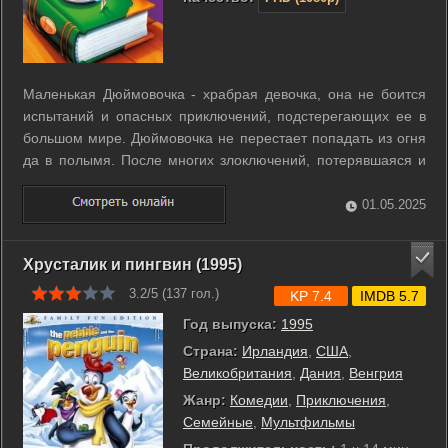
Маленькая Дюймовочка - храбрая девочка, она не боится
испытаний и опасных приключений, подстерегающих ее в
большом мире. Дюймовочка не перестает попадать из огня
да в полымя. После многих злоключений, потерявшаяся и
одна-одинешенька Дюймовочка становится добычей
мрачной мыши Моны, которая обещает ей кров и стол, если
01.05.2025
она выйдет замуж за затворника ...
Хрусталик и пингвин (1995)
3.2/5 (
137
гол.)
KP 7.4
IMDB 5.7
Год выпуска:
1995
Страна:
Ирландия
,
США
,
Великобритания
,
Дания
,
Венгрия
Жанр:
Комедии
,
Приключения
,
Семейные
,
Мультфильмы