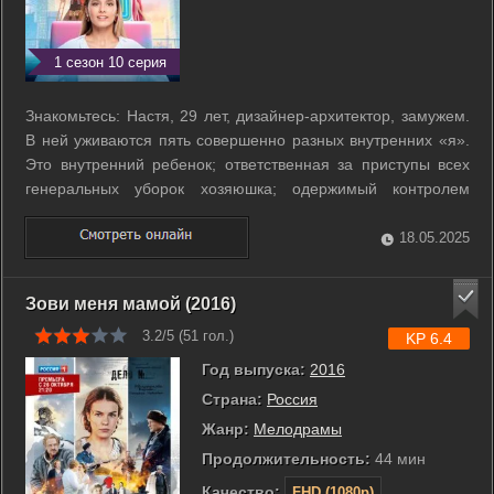
1 сезон 10 серия
Знакомьтесь: Настя, 29 лет, дизайнер-архитектор, замужем.
В ней уживаются пять совершенно разных внутренних «я».
Это внутренний ребенок; ответственная за приступы всех
генеральных уборок хозяюшка; одержимый контролем
требовательный родитель; богиня удовольствий и
самоуверенная, дерзкая карьеристка. У каждой из них - свои
18.05.2025
интересы и представления о ...
Зови меня мамой (2016)
3.2/5 (
51
гол.)
KP 6.4
Год выпуска:
2016
Страна:
Россия
Жанр:
Мелодрамы
Продолжительность:
44 мин
Качество:
FHD (1080p)