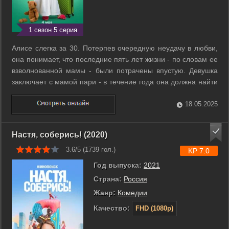
1 сезон 5 серия
Алисе слегка за 30. Потерпев очередную неудачу в любви,
она понимает, что последние пять лет жизни - по словам ее
взволнованной мамы - были потрачены впустую. Девушка
заключает с мамой пари - в течение года она должна найти
мужа. Будучи студенткой режиссерского факультета
киношколы, Алиса решает снять фильм о своем будущем
18.05.2025
муже, но для начала ей ...
Настя, соберись! (2020)
3.6/5 (
1739
гол.)
KP 7.0
Год выпуска:
2021
Страна:
Россия
Жанр:
Комедии
Качество:
FHD (1080p)