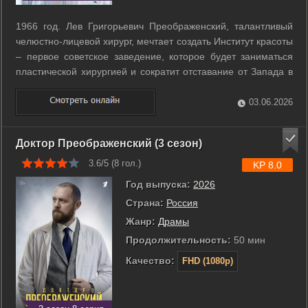
1966 год. Лев Григорьевич Преображенский, талантливый
челюстно-лицевой хирург, мечтает создать Институт красоты
– первое советское заведение, которое будет заниматься
пластической хирургией и сократит отставание от Запада в
этой передовой отрасли медицины. Его молодой коллега,
Игорь Зорин, мечтает вырваться из СССР за рубеж: туда, где
03.06.2026
талантливые ...
Доктор Преображенский (3 сезон)
3.6/5 (
8
гол.)
KP 8.0
Год выпуска:
2026
Страна:
Россия
Жанр:
Драмы
Продолжительность:
50 мин
Качество:
FHD (1080p)