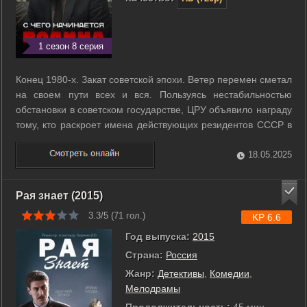
1 сезон 8 серия
Конец 1980-х. Закат советской эпохи. Ветер перемен сметал
на своем пути всех и вся. Пользуясь нестабильностью
обстановки в советском государстве, ЦРУ объявило награду
тому, кто раскроет имена действующих резидентов СССР в
западных странах. Предателю пообещали миллион
долларов и политическое убежище за границей. Первое и
18.05.2025
Второе управления КГБ ...
Рая знает (2015)
3.3/5 (
71
гол.)
KP 6.6
Год выпуска:
2015
Страна:
Россия
Жанр:
Детективы
,
Комедии
,
Мелодрамы