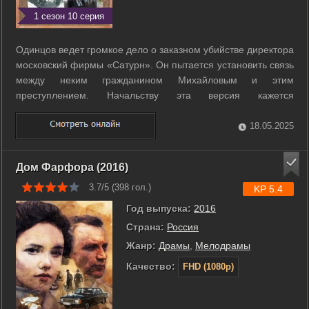
1 сезон 10 серия
Одинцов ведет громкое дело о заказном убийстве директора
московский фирмы «Сатурн». Он пытается установить связь
между неким гражданином Михайловым и этим
преступлением. Начальству эта версия кажется
неправдоподобной, пока Михайлова не находят убитым в
Санкт-Петербурге. Одинцов отправляется в Северную
18.05.2025
столицу. К расследованию подключаются ...
Дом Фарфора (2016)
3.7/5 (
398
гол.)
KP 5.4
Год выпуска:
2016
Страна:
Россия
Жанр:
Драмы
,
Мелодрамы
Качество:
FHD (1080p)