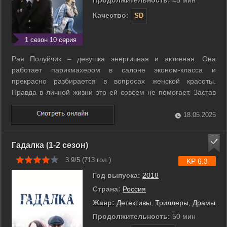
Продолжительность:
45 мин
Качество:
SD
1 сезон 10 серия
Рая Полуйчик – девушка энергичная и активная. Она
работает парикмахером в салоне эконом-класса и
прекрасно разбирается в вопросах женской красоты.
Правда в личной жизни это ей совсем не помогает. Застав
своего последнего ухажера в объятиях другой, Рая
немедленно выставляет его вон. Однако долго горевать об
18.05.2025
очередном поражении ей не приходится. Рая ...
Гадалка (1-2 сезон)
3.9/5 (
713
гол.)
KP 6.3
Год выпуска:
2018
Страна:
Россия
Жанр:
Детективы
,
Триллеры
,
Драмы
Продолжительность:
50 мин