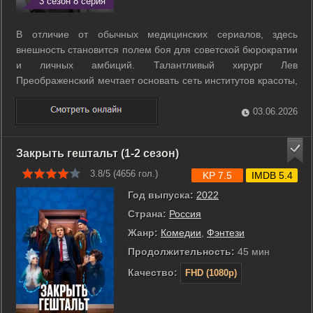
3 сезон 8 серия
В отличие от обычных медицинских сериалов, здесь
внешность становится полем боя для советской бюрократии
и личных амбиций. Талантливый хирург Лев
Преображенский мечтает основать сеть институтов красоты,
чтобы сделать эстетическую помощь доступной каждому
человеку по всей стране. С этой дерзкой идеей он
03.06.2026
обращается в министерство и получает ...
Закрыть гештальт (1-2 сезон)
3.8/5 (
4656
гол.)
KP 7.5
IMDB 5.4
Год выпуска:
2022
Страна:
Россия
Жанр:
Комедии
,
Фэнтези
Продолжительность:
45 мин
Качество:
FHD (1080p)