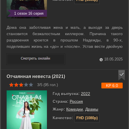
1 сезон 16 серия
Дома она заботливая жена и мать, а выходя за дверь
становится безжалостным киллером. Причина такого
раздвоения кроется в прошлом Надежды, в 90-х,
поделивших жизнь на «до» и «после». Устав вести двойную
игру, героиня готова всеми силами сражаться за свободу. ...
18.05.2025
Отчаянная невеста (2021)
3/5 (
95
гол.)
KP 6.0
Год выпуска:
2022
Страна:
Россия
Жанр:
Комедии
,
Драмы
Качество:
FHD (1080p)