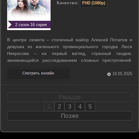
Качество:
FHD (1080p)
2 сезон 16 серия
В центре сюжета – столичный майор Алексей Потапов и
девушка из маленького провинциального городка Люся
Некрасова – на первый взгляд, странный тандем,
занимающийся расследованием сложных преступлений.
Люся – необычная девушка: она видит людей, места,
детали преступлений. Описав со стопроцентной точностью
18.05.2025
место убийства собственной сестры, Некрасова ...
Раньше
1
2
3
4
5
Позже