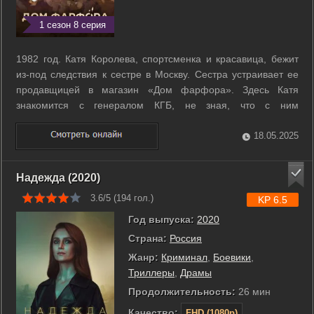
1 сезон 8 серия
1982 год. Катя Королева, спортсменка и красавица, бежит
из-под следствия к сестре в Москву. Сестра устраивает ее
продавщицей в магазин «Дом фарфора». Здесь Катя
знакомится с генералом КГБ, не зная, что с ним
сотрудничает ее сестра. Накануне смерти Брежнева
начинается настоящее противостояние между двумя
18.05.2025
структурами - МВД и КГБ. Катя оказывается ...
Надежда (2020)
3.6/5 (
194
гол.)
KP 6.5
Год выпуска:
2020
Страна:
Россия
Жанр:
Криминал
,
Боевики
,
Триллеры
,
Драмы
Продолжительность:
26 мин
Качество:
FHD (1080p)