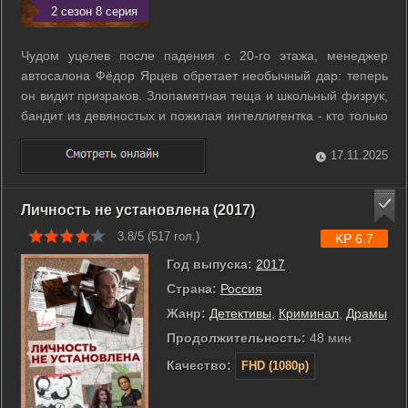
2 сезон 8 серия
Чудом уцелев после падения с 20-го этажа, менеджер
автосалона Фёдор Ярцев обретает необычный дар: теперь
он видит призраков. Злопамятная теща и школьный физрук,
бандит из девяностых и пожилая интеллигентка - кто только
не будет донимать Федора своими незаконченными
делами. Даже его собственный юный отец, пропавший в 20
17.11.2025
лет. Фёдор станет невольным ...
Личность не установлена (2017)
3.8/5 (
517
гол.)
KP 6.7
Год выпуска:
2017
Страна:
Россия
Жанр:
Детективы
,
Криминал
,
Драмы
Продолжительность:
48 мин
Качество:
FHD (1080p)