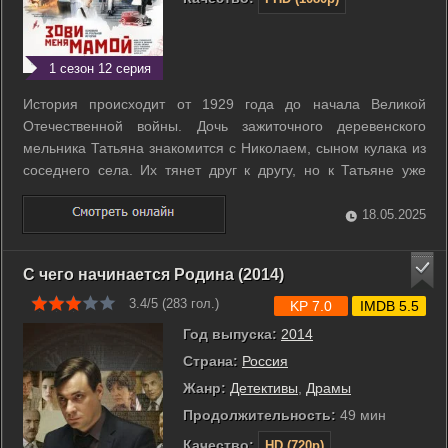
1 сезон 12 серия
История происходит от 1929 года до начала Великой
Отечественной войны. Дочь зажиточного деревенского
мельника Татьяна знакомится с Николаем, сыном кулака из
соседнего села. Их тянет друг к другу, но к Татьяне уже
спешат сваты от Василия. Сердце девушки занято мыслями
о Николае, и она отказывает крестнику сельского
18.05.2025
председателя. Николай и Татьяна ...
С чего начинается Родина (2014)
3.4/5 (
283
гол.)
KP 7.0
IMDB 5.5
Год выпуска:
2014
Страна:
Россия
Жанр:
Детективы
,
Драмы
Продолжительность:
49 мин
Качество:
HD (720p)