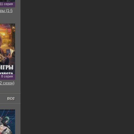
11 серия
ры (1-5
8 серия
2 сезон)
все