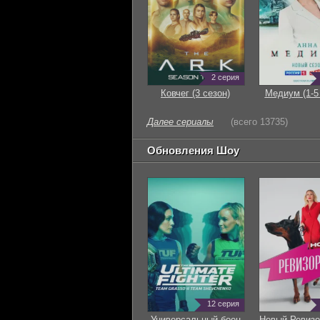
2 серия
Ковчег (3 сезон)
Медиум (1-5
Далее сериалы
(всего 13735)
Обновления Шоу
12 серия
Универсальный боец
Новый Ревизо