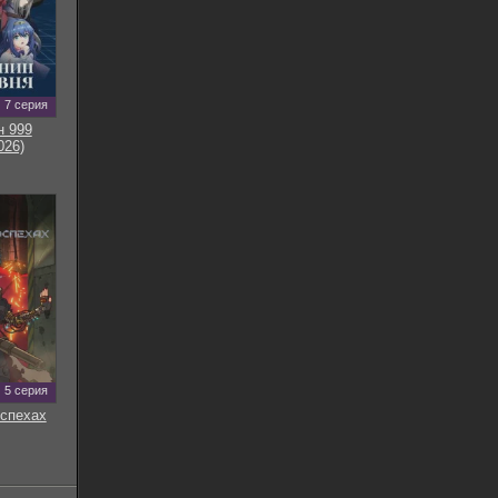
7 серия
н 999
026)
5 серия
оспехах