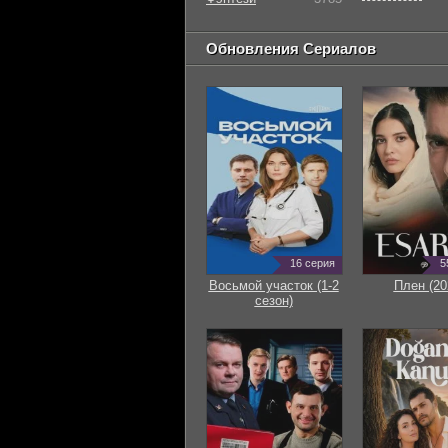
Обновления Сериалов
16 серия
5
Восьмой участок (1-2
Плен (20
сезон)