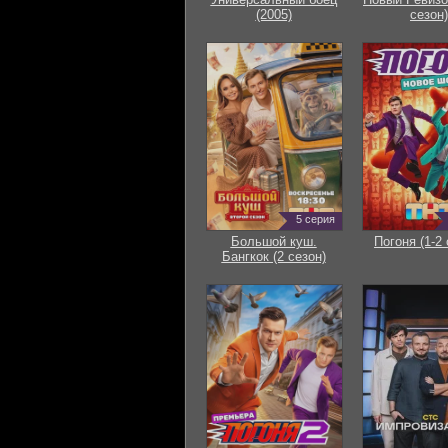
(2005)
сезон)
5 серия
Большой куш.
Погоня (1-2 
Бангкок (2 сезон)