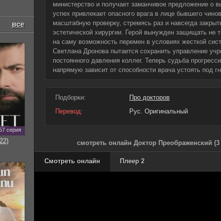
министерство и получает заманчивое предложение о в
успех привлекает опасного врага в лице бывшего чинов
масштабную проверку, стремясь раз и навсегда закрыт
все
эстетической хирургии. Герой вынужден защищать не т
на саму возможность перемен в условиях жесткой сис
Светлана Дронова пытается сохранить управление уч
постоянного давления коллег. Теперь судьба прогресс
напрямую зависит от способности врача устоять под г
Подборки:
Про докторов
Перевод:
Рус. Оригинальный
57 серия
22)
смотреть онлайн Доктор Преображенский (3 
Смотреть онлайн
Плеер 2