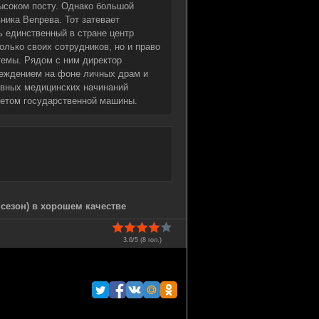
ысоком посту. Однако большой
ника Вепрева. Тот затевает
ь единственный в стране центр
олько своих сотрудников, но и право
темы. Рядом с ним директор
реждением на фоне личных драм и
ивных медицинских начинаний
нетом государственной машины.
сезон) в хорошем качестве
3.6/5 (
8
гол.)