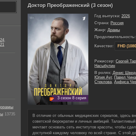
Доктор Преображенский (3 сезон)
Год выпуска:
2026
Страна:
Россия
Жанр:
Драмы
Продолжительность:
24
,
21
Качество:
FHD (1080
Режиссер:
Сергей Та
Насыбулин
В ролях:
Денис Швед
Юлия Ауг
,
Павел Чина
Стеклова
,
Анфиса Че
3 сезон 8 серия
орамы
лы
13735
В отличие от обычных медицинских сериалов, здесь в
советской бюрократии и личных амбиций. Талантливый
мечтает основать сеть институтов красоты, чтобы сде
доступной каждому человеку по всей стране. С этой д