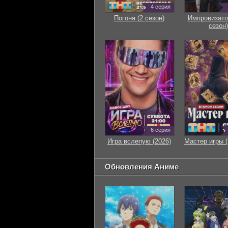
4 серия
Погоня (2 сезон)
Импровизато
сезон)
6 серия
Игра вслепую (2026)
Мастер игры (
Обновления Аниме