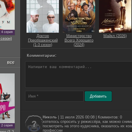
4 серия
Доктор
Министерство
Майкл (2026)
 сезон)
Преображенский
Всего Хорошего
(1-3 сезон)
(2024)
Комментарии:
все
Добавить
Николь
| 11 июля 2026 00:08 | Комментов: 0
хотелось спросить у режиссёра, как можно снима
2 серия
посмотреть на этого кудесника, оказалось их ко
профессии
рро (1-2