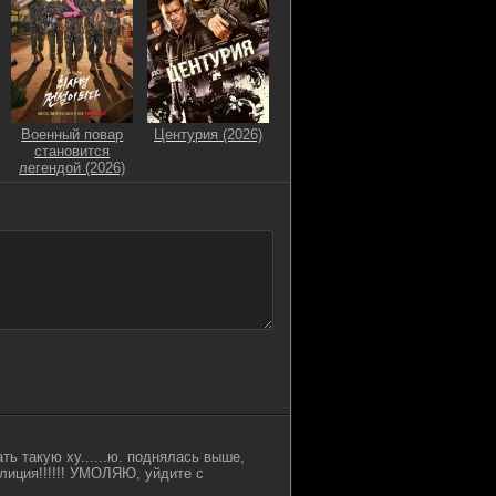
Военный повар
Центурия (2026)
становится
легендой (2026)
ть такую ху......ю. поднялась выше,
алиция!!!!!! УМОЛЯЮ, уйдите с