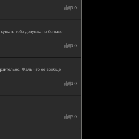
0
0
 кушать тебе девушка по больше!
0
0
рзительно. Жаль что её вообще
0
0
1
0