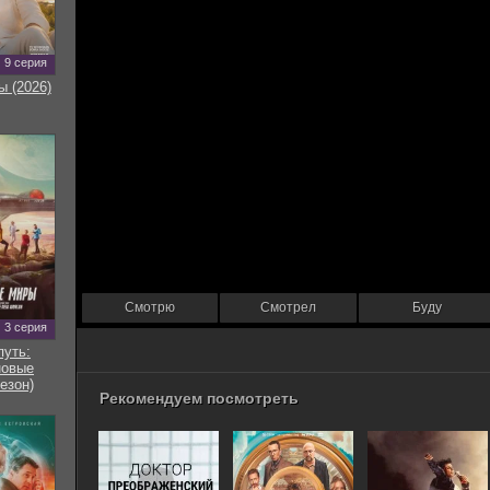
9 серия
ы (2026)
Смотрю
Смотрел
Буду
3 серия
путь:
новые
езон)
Рекомендуем посмотреть