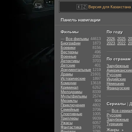
🇰🇿
Версия для Казахстана
Панель навигации
Фильмы
По году
—
Все фильмы
44613
2026
,
2025
,
20
Биографии
1873
2023
,
2022
,
20
Боевики
8156
Вестерны
496
Военные
2082
По странам
Детективы
3703
Детские
401
Зарубежные
Документальные
1219
Американские
Драмы
21601
Русские
Исторические
1897
Индийские
Комедии
13618
Немецкие
Криминал
6262
Французские
Мелодрамы
8339
Мультфильмы
2574
Мюзиклы
904
Сериалы
|
Д
Приключения
4802
Семейные
3706
—
Все сериа
Cпортивные
1005
Русские
Триллеры
9939
Зарубежные
Ужасы
6057
Турецкие
Фантастика
3776
Жанры
►
Фэнтези
3785