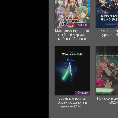
5 серия
Мир отомэ-игр — это
Крестьяни
тяжёлый мир для
уровня (2
мобов (1-2 сезон)
8 серия
Звёздные войны:
Призрак в д
Видения. Девятый
(2026)
джедай (2026)