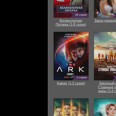
28 серия
Великолепная
Закон природ
Пятерка (1-8 сезон)
2 серия
Ковчег (1-3 сезон)
Звёздный 
Странные 
миры (1-4 с