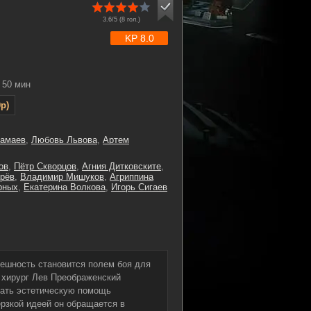
3.6/5 (
8
гол.)
KP 8.0
50 мин
p)
рамаев
,
Любовь Львова
,
Артем
ов
,
Пётр Скворцов
,
Агния Дитковските
,
рёв
,
Владимир Мишуков
,
Агриппина
рных
,
Екатерина Волкова
,
Игорь Сигаев
нешность становится полем боя для
 хирург Лев Преображенский
лать эстетическую помощь
ерзкой идеей он обращается в