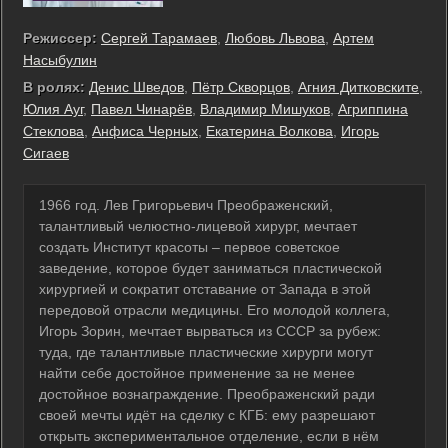
Режиссер:
Сергей Тарамаев
,
Любовь Львова
,
Артем
Насыбулин
В ролях:
Денис Шведов
,
Пётр Скворцов
,
Агния Дитковските
,
Юлия Ауг
,
Павел Чинарёв
,
Владимир Мишуков
,
Агриппина
Стеклова
,
Анфиса Черных
,
Екатерина Волкова
,
Игорь
Сигаев
1966 год. Лев Григорьевич Преображенский,
талантливый челюстно-лицевой хирург, мечтает
создать Институт красоты – первое советское
заведение, которое будет заниматься пластической
хирургией и сократит отставание от Запада в этой
передовой отрасли медицины. Его молодой коллега,
Игорь Зорин, мечтает вырваться из СССР за рубеж:
туда, где талантливые пластические хирурги могут
найти себе достойное применение за не менее
достойное вознаграждение. Преображенский ради
своей мечты идёт на сделку с КГБ: ему разрешают
открыть экспериментальное отделение, если в нём