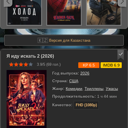
🇰🇿
Версия для Казахстана
Я иду искать 2 (2026)
3.9/5 (
69
гол.)
KP 6.5
IMDB 6.9
Год выпуска:
2026
Страна:
США
Жанр:
Комедии
,
Триллеры
,
Ужасы
Продолжительность:
1 ч 44 мин
Качество:
FHD (1080p)