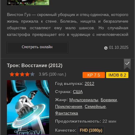
Винстон Гуз — скромный уборщик и отец-одиночка, которого
жизнь прижала к стене. Болезнь, нищета и безразличие
общества оставляют ему мало шансов. Но случайная
катастрофа превращает его в чудовище с нечеловеческой
силой и уродливым обликом. Теперь он — Токсичный
Мститель, герой с радиоактивной шваброй и жаждой
01.10.2025
справедливости. Винстон вступает в ...
Трон: Восстание (2012)
3.9/5 (
100
гол.)
KP 7.5
IMDB 8.2
Год выпуска:
2012
Страна:
США
Жанр:
Мультсериалы
,
Боевики
,
Приключения
,
Семейные
,
Фантастика
Продолжительность:
22 мин
Качество:
FHD (1080p)