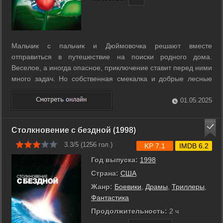
Мальчик с пальчик и Дюймовочка решают вместе
отправиться в путешествие на поиски родного дома.
Веселое, а иногда опасное, приключение ставит перед ними
много задач. Но собственная смекалка и добрые лесные
друзья помогают им проделать увлекательный путь. ...
01.05.2025
Столкновение с бездной (1998)
3.3/5 (
1256
гол.)
KP 7.1
IMDB 6.2
Год выпуска:
1998
Страна:
США
Жанр:
Боевики
,
Драмы
,
Триллеры
,
Фантастика
Продолжительность:
2 ч