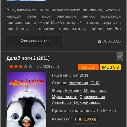
В музыкальном мире императорских пингвинов, которые
находят себе пару благодаря пению, рождается
пингвинёнок по имени Мамбл, который не может издать ни
одной ноты… зато может отплясывать ту ещё чечетку. Его
родители, Норма Джин и Мемфис, в отчаянии, но надеются,
что их лишённый музыкального слуха малыш перерастёт
01.05.2025
своё нелепое танцевальное ...
Делай ноги 2 (2011)
3/5 (
328
гол.)
KP 6.3
IMDB 5.9
Год выпуска:
2011
Страна:
Австралия
,
США
Жанр:
Комедии
,
Мелодрамы
,
Музыкальные
,
Приключения
,
Семейные
,
Мультфильмы
Продолжительность:
1 ч 57 мин
Качество:
FHD (1080p)