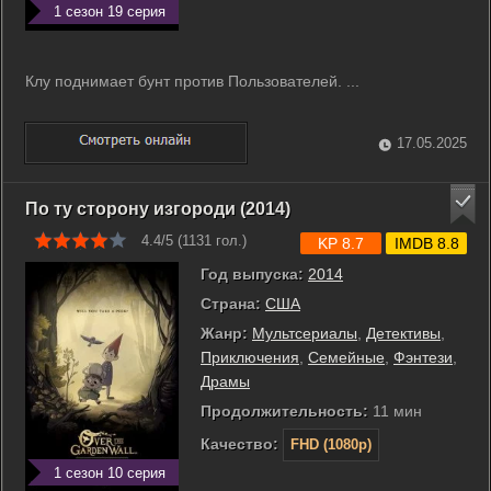
1 сезон 19 серия
Клу поднимает бунт против Пользователей. ...
17.05.2025
По ту сторону изгороди (2014)
4.4/5 (
1131
гол.)
KP 8.7
IMDB 8.8
Год выпуска:
2014
Страна:
США
Жанр:
Мультсериалы
,
Детективы
,
Приключения
,
Семейные
,
Фэнтези
,
Драмы
Продолжительность:
11 мин
Качество:
FHD (1080p)
1 сезон 10 серия