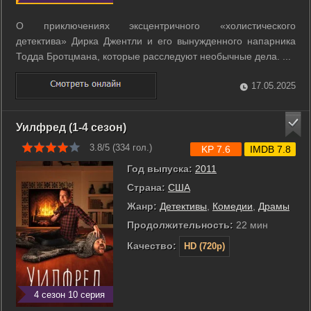
О приключениях эксцентричного «холистического
детектива» Дирка Джентли и его вынужденного напарника
Тодда Бротцмана, которые расследуют необычные дела. ...
17.05.2025
Уилфред (1-4 сезон)
3.8/5 (
334
гол.)
KP 7.6
IMDB 7.8
Год выпуска:
2011
Страна:
США
Жанр:
Детективы
,
Комедии
,
Драмы
Продолжительность:
22 мин
Качество:
HD (720p)
4 сезон 10 серия