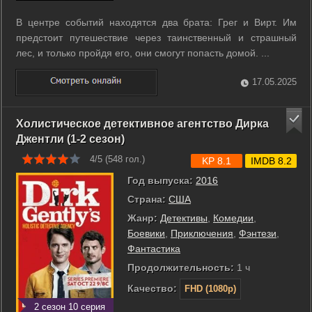
В центре событий находятся два брата: Грег и Вирт. Им
предстоит путешествие через таинственный и страшный
лес, и только пройдя его, они смогут попасть домой. ...
17.05.2025
Холистическое детективное агентство Дирка
Джентли (1-2 сезон)
4/5 (
548
гол.)
KP 8.1
IMDB 8.2
Год выпуска:
2016
Страна:
США
Жанр:
Детективы
,
Комедии
,
Боевики
,
Приключения
,
Фэнтези
,
Фантастика
Продолжительность:
1 ч
Качество:
FHD (1080p)
2 сезон 10 серия