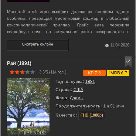
Масштаб этой игры выходит далеко за пределы одного
особняка, превращая местечковый кошмар в глобальный
конспирологический триллер. Грейс едва пережила
свадебную ночь, но ритуальная охота возвращается с
удвоенной силой. Теперь за ней и внезапно появившейся
сестрой Фейт охотятся четыре могущественных клана,
11.04.2026
жаждущих абсолютной власти над миром. ...
Рай (1991)
3.5/5 (
114
гол.)
KP 7.3
IMDB 6.7
Год выпуска:
1991
Страна:
США
Жанр:
Драмы
Продолжительность:
1 ч 51 мин
Качество:
FHD (1080p)