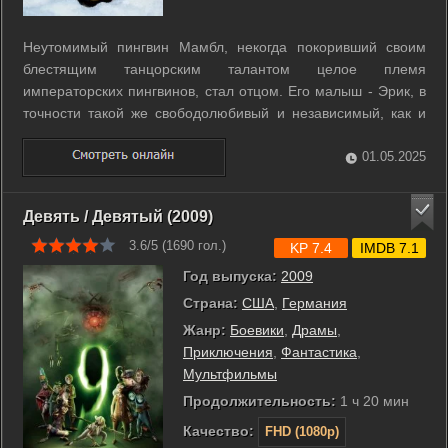
Неутомимый пингвин Мамбл, некогда покоривший своим
блестящим танцорским талантом целое племя
императорских пингвинов, стал отцом. Его малыш - Эрик, в
точности такой же свободолюбивый и независимый, как и
папа, но в своих амбициях и авантюрах, несмотря на свой
юный возраст, уже способен дать хорошую фору отцу и
01.05.2025
всем окружающим. Кумиром малыша ...
Девять / Девятый (2009)
3.6/5 (
1690
гол.)
KP 7.4
IMDB 7.1
Год выпуска:
2009
Страна:
США
,
Германия
Жанр:
Боевики
,
Драмы
,
Приключения
,
Фантастика
,
Мультфильмы
Продолжительность:
1 ч 20 мин
Качество:
FHD (1080p)