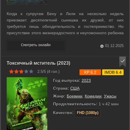
Когда к супругам Бену и Лили на несколько недель
приезжает десятилетний сынишка их друзей, от них
требуется лишь обходительность и гостеприимство. Но
присутствие этого жизнерадостного и неугомонного ребенка
потребовало гораздо больше – всех их душевных сил и
стойкости. Ведь семья так и не смогла пережить личную
01.12.2025
драму – смерть единственного сына. ...
Токсичный мститель (2023)
2.5/5 (
4
гол.)
KP 6.2
IMDB 6.4
Год выпуска:
2023
Страна:
США
Жанр:
Боевики
,
Комедии
,
Ужасы
Продолжительность:
1 ч 42 мин
Качество:
FHD (1080p)