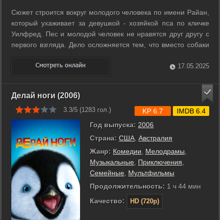
Сюжет строится вокруг молодого человека по имени Райан,
который ухаживает за девушкой - хозяйкой пса по кличке
Уилфред. Пес и молодой человек не нравятся друг другу с
первого взгляда. Дело осложняется тем, что вместо собаки
Райан видит человека в собачьем костюме, который с ним
разговаривает. ...
17.05.2025
Делай ноги (2006)
3.3/5 (
1283
гол.)
KP 6.7
IMDB 6.4
Год выпуска:
2006
Страна:
США
,
Австралия
Жанр:
Комедии
,
Мелодрамы
,
Музыкальные
,
Приключения
,
Семейные
,
Мультфильмы
Продолжительность:
1 ч 44 мин
Качество:
HD (720p)