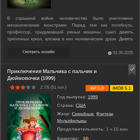
В страшной войне человечество было уничтожено
механическими монстрами. Перед тем как погибнуть,
профессор, придумавший умные машины, сшил девять
тряпичных кукол, вложив в них человеческие души. Девять
героев, девять характеров, которым суждено изменить мир.
...
01.05.2025
Приключения Мальчика с пальчик и
Дюймовочки (1999)
2.7/5 (
51
гол.)
KP 5.8
IMDB 5.1
Год выпуска:
1999
Страна:
США
Жанр:
Семейные
,
Фэнтези
,
Мультфильмы
Продолжительность:
1 ч 15 мин
Качество:
SD