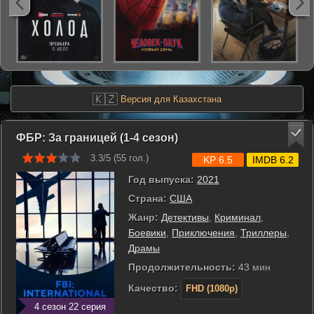
🇰🇿
Версия для Казахстана
ФБР: За границей (1-4 сезон)
3.3/5 (
55
гол.)
KP 6.5
IMDB 6.2
Год выпуска:
2021
Страна:
США
Жанр:
Детективы
,
Криминал
,
Боевики
,
Приключения
,
Триллеры
,
Драмы
Продолжительность:
43 мин
Качество:
FHD (1080p)
4 сезон 22 серия