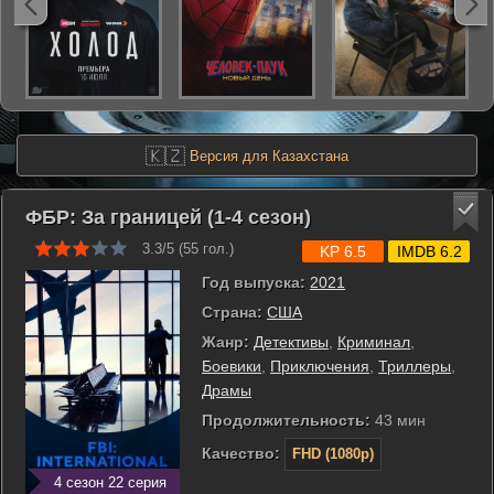
🇰🇿
Версия для Казахстана
ФБР: За границей (1-4 сезон)
3.3/5 (
55
гол.)
KP 6.5
IMDB 6.2
Год выпуска:
2021
Страна:
США
Жанр:
Детективы
,
Криминал
,
Боевики
,
Приключения
,
Триллеры
,
Драмы
Продолжительность:
43 мин
Качество:
FHD (1080p)
4 сезон 22 серия