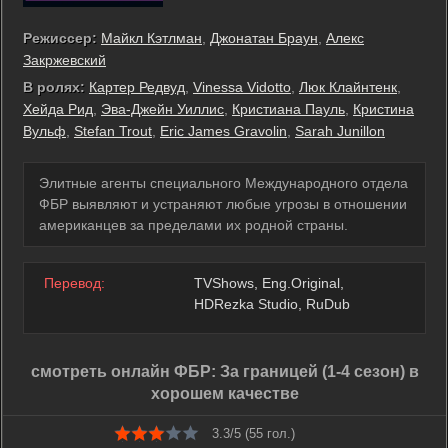
Режиссер:
Майкл Кэтлман
,
Джонатан Браун
,
Алекс
Закржевский
В ролях:
Картер Редвуд
,
Vinessa Vidotto
,
Люк Клайнтенк
,
Хейда Рид
,
Эва-Джейн Уиллис
,
Кристиана Пауль
,
Кристина
Вульф
,
Stefan Trout
,
Eric James Gravolin
,
Sarah Junillon
Элитные агенты специального Международного отдела
ФБР выявляют и устраняют любые угрозы в отношении
американцев за пределами их родной страны.
Перевод:
TVShows, Eng.Original,
HDRezka Studio, RuDub
смотреть онлайн ФБР: За границей (1-4 сезон) в
хорошем качестве
3.3/5 (
55
гол.)