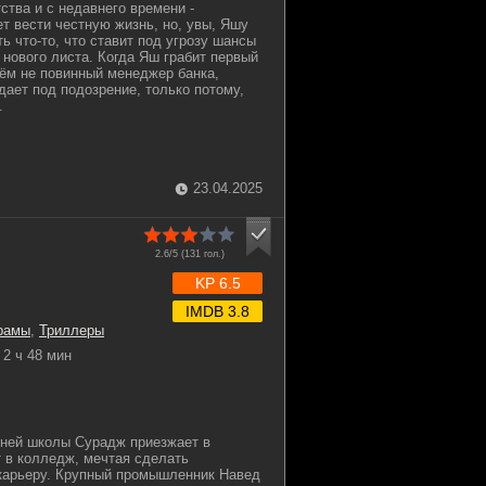
ства и с недавнего времени -
т вести честную жизнь, но, увы, Яшу
ь что-то, что ставит под угрозу шансы
 нового листа. Когда Яш грабит первый
чём не повинный менеджер банка,
дает под подозрение, только потому,
.
23.04.2025
2.6/5 (
131
гол.)
KP 6.5
IMDB 3.8
рамы
,
Триллеры
2 ч 48 мин
дней школы Сурадж приезжает в
т в колледж, мечтая сделать
карьеру. Крупный промышленник Навед