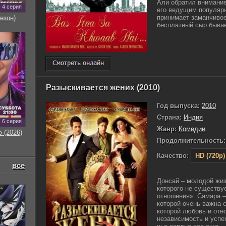
Али обратил внимани
4 серия
его ведущим популяр
принимает заманчивое
езон)
бесплатный сыр бывает
Разыскивается жених (2010)
Год выпуска:
2010
Страна:
Индия
6 серия
Жанр:
Комедии
 (2026)
Продолжительность:
Качество:
HD (720p)
все
Донсай – молодой жи
которого не существу
отношения». Самара –
которой очень важна 
которой любовь и отно
независимость и успе