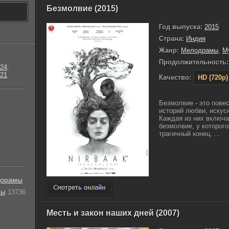
Безмолвие (2015)
Год выпуска:
2015
Страна:
Индия
Жанр:
Мелодрамы
,
М
Продолжительность:
24
,
21
Качество:
HD (720p)
Безмолвие - это пове
историй любви, искус
Каждая из них включа
безмолвие, у которого
трагичный конец. ...
орамы
лы
13736
Месть и закон наших дней (2007)