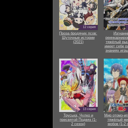
12 серия
Проза бродячих псов:
Изгнанн
Шуточные истории
реинкарниро
(2021)
тяжёлый рыц
имеет себе р
знаниях игры
13 серия
Труська, Чулко и
Мир отомэ-иг
пресвятой Подвяз (1-
тяжёлый ми
2 сезон)
мобов (1-2 