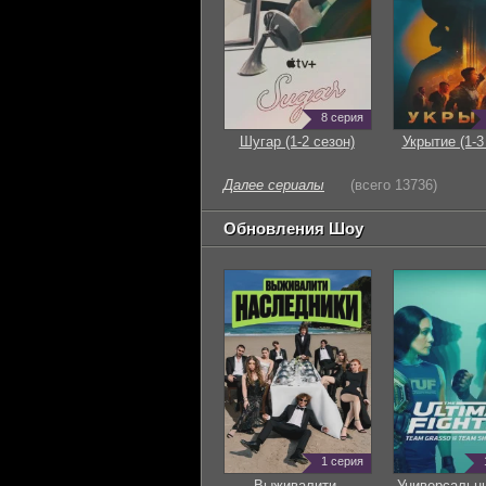
8 серия
Шугар (1-2 сезон)
Укрытие (1-3
Далее сериалы
(всего 13736)
Обновления Шоу
1 серия
Выживалити.
Универсальн