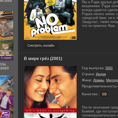
Яш и Радж друзья дет
мошенники. Радж хоче
всегда удается сделат
Раджа начать жизнь с
городской банк, ни в 
Зандулал, также попа
что он приютил Яша ..
5 серия
В мире грёз (2001)
куш.
сезон)
Год выпуска:
2001
Страна:
Индия
Жанр:
Драмы
,
Мелод
Продолжительность:
Качество:
SD
После окончания сре
Бомбей, где поступае
головокружительную 