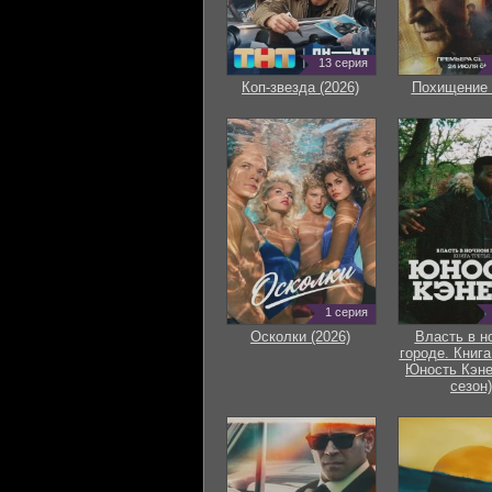
13 серия
Коп-звезда (2026)
Похищение 
1 серия
Осколки (2026)
Власть в н
городе. Книга
Юность Кэне
сезон)