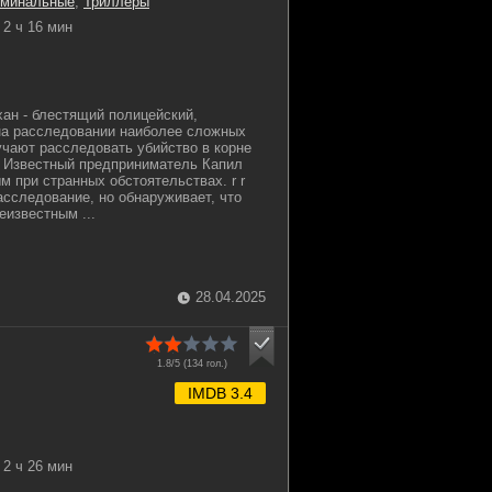
иминальные
,
Триллеры
2 ч 16 мин
ан - блестящий полицейский,
на расследовании наиболее сложных
чают расследовать убийство в корне
. Известный предприниматель Капил
 при странных обстоятельствах. r r
асследование, но обнаруживает, что
еизвестным ...
28.04.2025
1.8/5 (
134
гол.)
IMDB 3.4
2 ч 26 мин