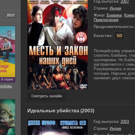
Год выпуска:
2007
Страна:
Индия
все
Жанр:
Боевики
,
Коме
Приключения
Продолжительность:
Качество:
SD
Полицейскому управле
схватить Баббана, гл
группировки. Но Бабб
расправляется с семь
Разуверившись в возм
полиции, Нарсинх для
нанимает двух смельч
8 серия
любовь
Идеальные убийства (2003)
Год выпуска:
2003
Страна:
Индия