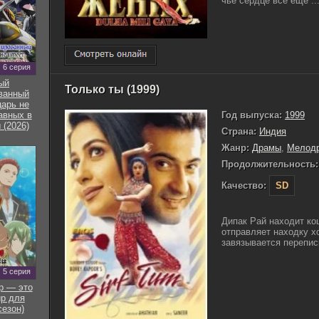
чье сердце все еще ..
6 серия
ый
Только ты (1999)
ванный
арь не
Год выпуска:
1999
авных в
 (2026)
Страна:
Индия
Жанр:
Драмы
,
Мелод
Продолжительность:
Качество:
SD
Дипак Рай находит ко
отправляет находку х
завязывается переписк
5 серия
р — это
р для
сезон)