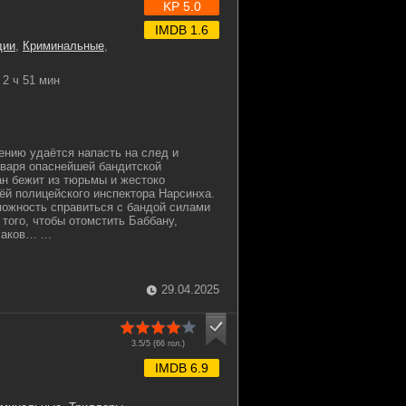
KP 5.0
IMDB 1.6
дии
,
Криминальные
,
2 ч 51 мин
нию удаётся напасть на след и
аваря опаснейшей бандитской
ан бежит из тюрьмы и жестоко
ёй полицейского инспектора Нарсинха.
ожность справиться с бандой силами
 того, чтобы отомстить Баббану,
аков… ...
29.04.2025
3.5/5 (
66
гол.)
IMDB 6.9