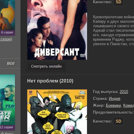
Качество:
SD
Кровопролитная война
Кабиру и двух малоле
лишившихся своего от
Аджай стал писателе
6 серия
его, находя отражени
 сезон)
временем Раджу, кото
увезли в Пакистан, ст
все
Нет проблем (2010)
Год выпуска:
2010
Страна:
Индия
Жанр:
Боевики
,
Коме
Продолжительность:
Качество:
SD
12 серия
ый боец