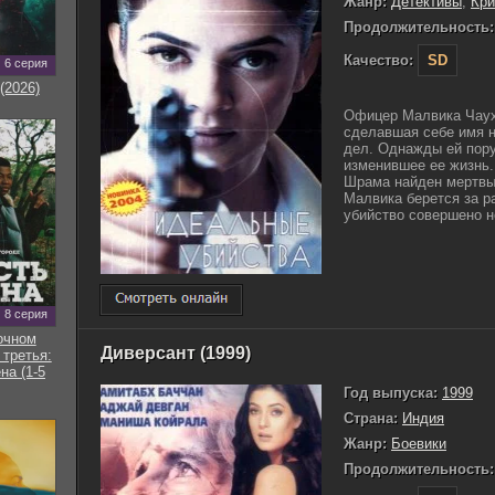
Жанр:
Детективы
,
Кр
Продолжительность:
Качество:
SD
6 серия
(2026)
Офицер Малвика Чаух
сделавшая себе имя 
дел. Однажды ей пору
изменившее ее жизнь
Шрама найден мертвым
Малвика берется за р
убийство совершено н
8 серия
очном
Диверсант (1999)
 третья:
на (1-5
Год выпуска:
1999
Страна:
Индия
Жанр:
Боевики
Продолжительность: