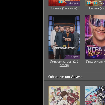
4 серия
Погоня (1-2 сезон)
Погоня (2 с
11 серия
Импровизаторы (1-5
Игра вслепую
сезон)
Обновления Аниме