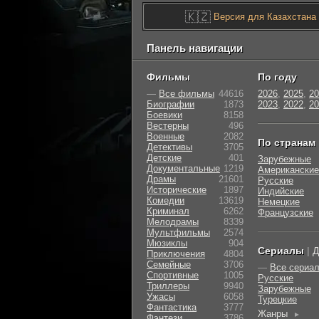
🇰🇿
Версия для Казахстана
Панель навигации
Фильмы
По году
—
Все фильмы
44616
2026
,
2025
,
20
Биографии
1873
2023
,
2022
,
20
Боевики
8158
Вестерны
496
Военные
2082
По странам
Детективы
3705
Детские
401
Зарубежные
Документальные
1219
Американские
Драмы
21601
Русские
Исторические
1897
Индийские
Комедии
13619
Немецкие
Криминал
6262
Французские
Мелодрамы
8339
Мультфильмы
2574
Мюзиклы
904
Сериалы
|
Д
Приключения
4804
Семейные
3706
—
Все сериа
Cпортивные
1005
Русские
Триллеры
9940
Зарубежные
Ужасы
6058
Турецкие
Фантастика
3777
Жанры
►
Фэнтези
3786