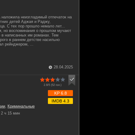
 наложила неизгладимый отпечаток на
тних детей Аджая и Раджу,
ца. С тех пор прошло немало лет...
м, но воспоминания о прошлом мучают
е в написанных им романах. Тем
рого в раннем детстве насильно
ал рейнджером, ...
28.04.2025
2.8/5 (
52
гол.)
KP 6.8
IMDB 4.3
дии
,
Криминальные
2 ч 15 мин