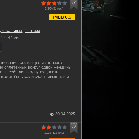
3.3/5 (
51
гол.)
IMDB 6.5
узыкальные
,
Фэнтези
1 ч 47 мин
ствование, состоящее из четырёх
но сплетенных вокруг одной женщины.
ет в себя лишь одну сущность -
 может быть как и счастливый, так и
30.04.2025
1.6/5 (
116
гол.)