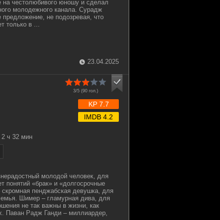
е на честолюбивого юношу и сделал
ного молодежного канала. Сурадж
 предложение, не подозревая, что
 только в ...
23.04.2025
3/5 (
90
гол.)
KP 7.7
IMDB 4.2
2 ч 32 мин
знерадостный молодой человек, для
ет понятий «брак» и «долгосрочные
 скромная пенджабская девушка, для
семья. Шимер – гламурная дива, для
шения не так важны в жизни, как
х. Паван Радж Ганди – миллиардер,