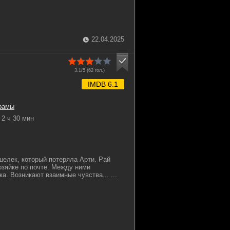
.
22.04.2025
3.1/5 (
62
гол.)
IMDB 6.1
рамы
2 ч 30 мин
шелек, который потеряла Арти. Рай
озяйке по почте. Между ними
а. Возникают взаимные чувства... ...