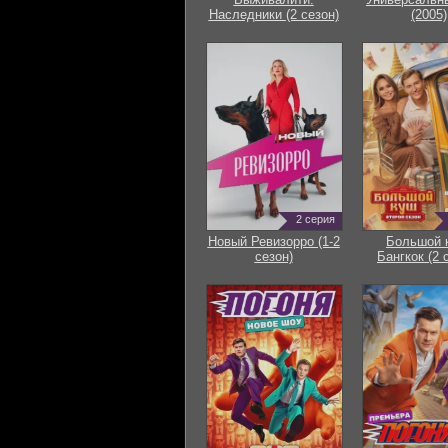
Наследники (2 сезон)
(2005)
2 серия
Новый Ревизорро (1-2
Большой 
сезон)
Бангкок (2 