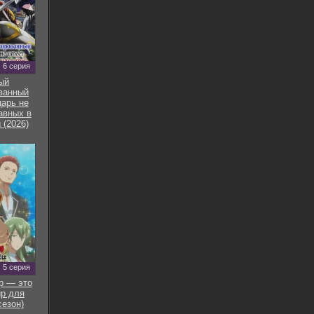
6 серия
ый
ванный
арь не
авных в
 (2026)
5 серия
р — это
р для
сезон)