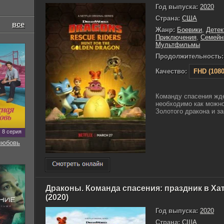
Год выпуска:
2020
Страна:
США
все
Жанр:
Боевики
,
Детек
Приключения
,
Семейн
Мультфильмы
Продолжительность:
Качество:
FHD (1080
Команду спасения жде
необходимо как можно
Золотого дракона и за
8 серия
любовь
Драконы. Команда спасения: праздник в Ха
(2020)
Год выпуска:
2020
Страна:
США