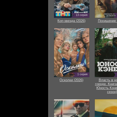
13 серия
Коп-звезда (2026)
Похищение 
1 серия
Осколки (2026)
Власть в н
городе. Книга
Юность Кэне
сезон)