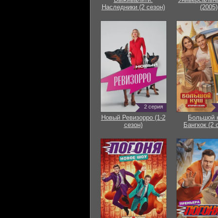
Наследники (2 сезон)
(2005)
2 серия
Новый Ревизорро (1-2
Большой 
сезон)
Бангкок (2 