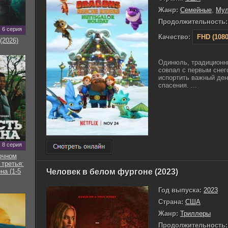
Жанр:
Семейные
,
Му
Продолжительность:
6 серия
Качество:
FHD (1080
(2026)
Одинюль, традиционны
совпал с первым снег
испортить важный ден
спасения. ...
8 серия
очном
 третья:
Человек в белом фургоне (2023)
на (1-5
Год выпуска:
2023
Страна:
США
Жанр:
Триллеры
Продолжительность: