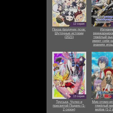
12 серия
Проза бродячих псов:
Изгнанн
Шуточные истории
реинкарниро
(2021)
тяжёлый рыц
имеет себе р
знаниях игры
13 серия
Труська, Чулко и
Мир отомэ-иг
пресвятой Подвяз (1-
тяжёлый ми
2 сезон)
мобов (1-2 