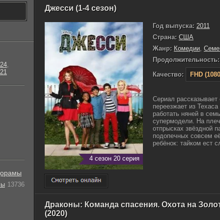
Джесси (1-4 сезон)
Год выпуска:
2011
Страна:
США
Жанр:
Комедии
,
Семе
Продолжительность:
24
,
21
Качество:
FHD (1080
Сериал рассказывает 
переезжает из Техаса
работать няней в сем
супермодели. На плеч
отпрысках звёздной п
подопечных совсем её 
ребёнок: тайком ест сл
4 сезон 20 серия
орамы
лы
13736
Драконы: Команда спасения. Охота на Золо
(2020)