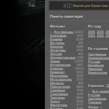
🇰🇿
Версия для Казахстана
Панель навигации
Фильмы
По году
—
Все фильмы
44616
2026
,
2025
,
20
Биографии
1873
2023
,
2022
,
20
Боевики
8158
Вестерны
496
Военные
2082
По странам
Детективы
3705
Детские
401
Зарубежные
Документальные
1219
Американские
Драмы
21601
Русские
Исторические
1897
Индийские
Комедии
13619
Немецкие
Криминал
6262
Французские
Мелодрамы
8339
Мультфильмы
2574
Мюзиклы
904
Сериалы
|
Д
Приключения
4804
Семейные
3706
—
Все сериа
Cпортивные
1005
Русские
Триллеры
9940
Зарубежные
Ужасы
6058
Турецкие
Фантастика
3777
Жанры
►
Фэнтези
3786