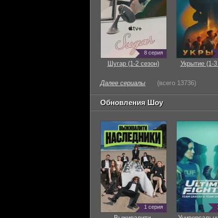
8 серия
Шугар (1-2 сезон)
Укрытие (1-3
Далее сериалы
(всего 13736)
Обновления Шоу
1 серия
Выживалити.
Универсальн