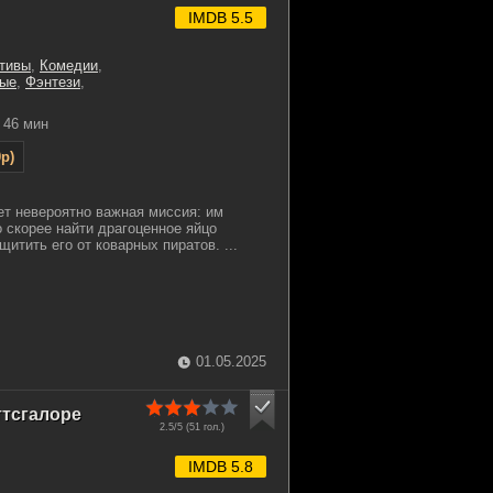
IMDB 5.5
тивы
,
Комедии
,
ые
,
Фэнтези
,
46 мин
p)
т невероятно важная миссия: им
 скорее найти драгоценное яйцо
щитить его от коварных пиратов. ...
01.05.2025
ттсгалоре
2.5/5 (
51
гол.)
IMDB 5.8