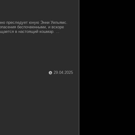
нно преследует юную Энни Уильямс.
опасения беспочвенными, и вскоре
щается в настоящий кошмар. ...
29.04.2025