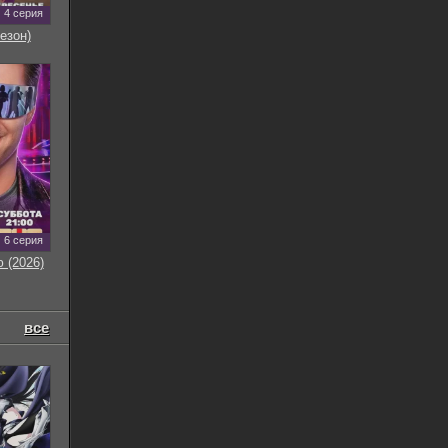
4 серия
езон)
6 серия
 (2026)
все