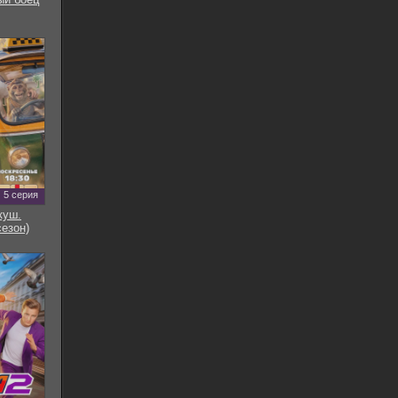
5 серия
куш.
сезон)