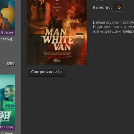
Качество:
TS
Белый фургон постоя
Родители считают ее 
жизнь девушки превра
6 серия
 сезон)
все
12 серия
ый боец