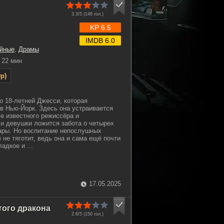
3.3/5 (
146
гол.)
KP 6.5
IMDB 6.0
йные
,
Драмы
22 мин
p)
о 18-летней Джесси, которая
 в Нью-Йорк. Здесь она устраивается
ье известного режиссёра и
и девушки ложится забота о четырех
ары. Но воспитание непослушных
не тяготит, ведь она и сама ещё почти
адкое и ...
17.05.2025
того дракона
2.6/5 (
150
гол.)