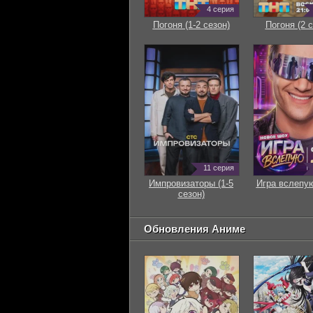
4 серия
Погоня (1-2 сезон)
Погоня (2 с
11 серия
Импровизаторы (1-5
Игра вслепую
сезон)
Обновления Аниме