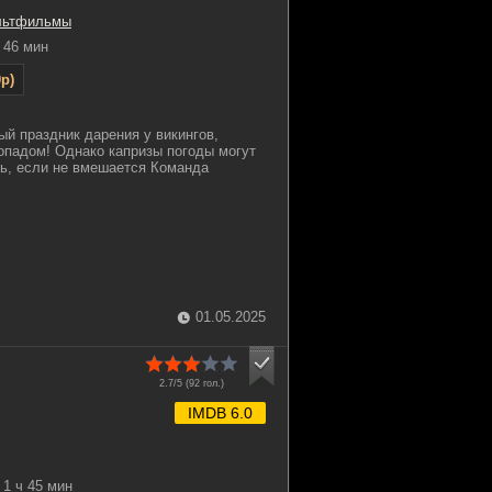
льтфильмы
46 мин
p)
й праздник дарения у викингов,
опадом! Однако капризы погоды могут
ь, если не вмешается Команда
01.05.2025
2.7/5 (
92
гол.)
IMDB 6.0
1 ч 45 мин