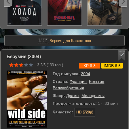
🇰🇿
Версия для Казахстана
Безумие (2004)
3.2/5 (
133
гол.)
KP 6.3
IMDB 6.5
Год выпуска:
2004
Страна:
Франция
,
Бельгия
,
Великобритания
Жанр:
Драмы
,
Мелодрамы
Продолжительность:
1 ч 33 мин
Качество:
HD (720p)