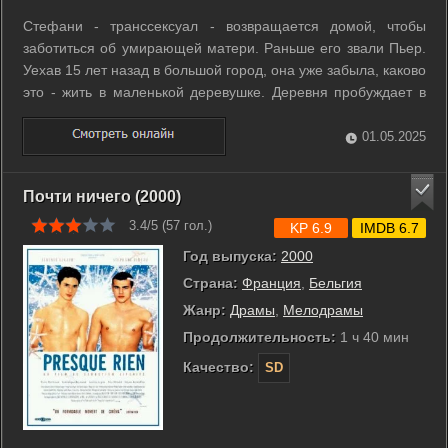
Стефани - транссексуал - возвращается домой, чтобы
заботиться об умирающей матери. Раньше его звали Пьер.
Уехав 15 лет назад в большой город, она уже забыла, каково
это - жить в маленькой деревушке. Деревня пробуждает в
ней воспоминания и эмоции. И не только в ней, но и в
Михаиле и Джамеле - двух молодых людях, с которыми она
01.05.2025
живет. Михаил - ее ...
Почти ничего (2000)
3.4/5 (
57
гол.)
KP 6.9
IMDB 6.7
Год выпуска:
2000
Страна:
Франция
,
Бельгия
Жанр:
Драмы
,
Мелодрамы
Продолжительность:
1 ч 40 мин
Качество:
SD