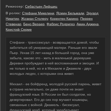
Режиссер:
Себастьен Лифшиц
В ролях:
Стефани Микелини
,
Ясмин Бельмади
,
Эдуард
Никитин
,
Жозиан Столеру
,
Корентен Карино
,
Перрен
Стевенар
,
Бено Вераер
,
Фабрис Родригез
,
Амин Аджина
,
Кристоф Серме
Стефани - транссексуал - возвращается домой, чтобы
заботиться об умирающей матери. Раньше его звали
Пьер. Уехав 15 лет назад в большой город, она уже
забыла, каково это - жить в маленькой деревушке.
Деревня пробуждает в ней воспоминания и эмоции. И
не только в ней, но и в Михаиле и Джамеле - двух
молодых людях, с которыми она живет.
Михаил - ее бойфренд, молодой русский парень, живет
в стране нелегально, он даже почти не знает
французский язык. В России он был солдатом, но
дезертировал. Его до сих пор мучают кошмары,
связанные с войной. Джамель - бисексуал,
французский араб, который зарабатывает