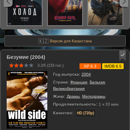
🇰🇿
Версия для Казахстана
Безумие (2004)
3.2/5 (
133
гол.)
KP 6.3
IMDB 6.5
Год выпуска:
2004
Страна:
Франция
,
Бельгия
,
Великобритания
Жанр:
Драмы
,
Мелодрамы
Продолжительность:
1 ч 33 мин
Качество:
HD (720p)