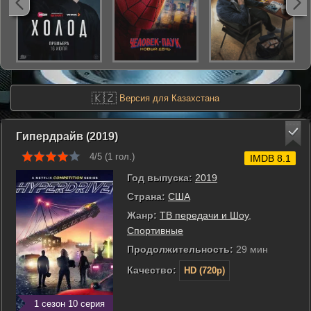
🇰🇿
Версия для Казахстана
Гипердрайв (2019)
4/5 (
1
гол.)
IMDB 8.1
Год выпуска:
2019
Страна:
США
Жанр:
ТВ передачи и Шоу
,
Спортивные
Продолжительность:
29 мин
Качество:
HD (720p)
1 сезон 10 серия