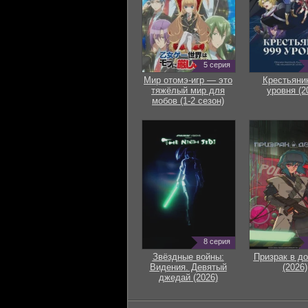
5 серия
Мир отомэ-игр — это
Крестьяни
тяжёлый мир для
уровня (2
мобов (1-2 сезон)
8 серия
Звёздные войны:
Призрак в д
Видения. Девятый
(2026)
джедай (2026)