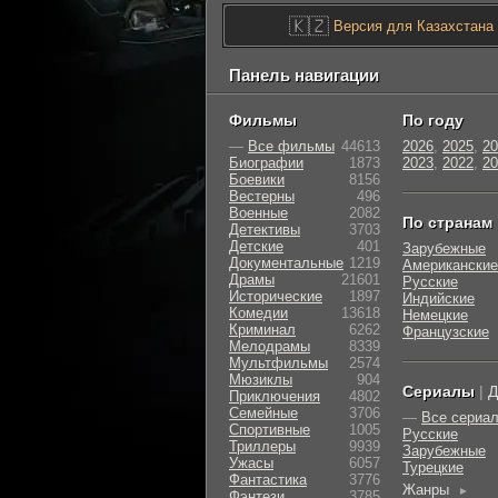
🇰🇿
Версия для Казахстана
Панель навигации
Фильмы
По году
—
Все фильмы
44613
2026
,
2025
,
20
Биографии
1873
2023
,
2022
,
20
Боевики
8156
Вестерны
496
Военные
2082
По странам
Детективы
3703
Детские
401
Зарубежные
Документальные
1219
Американские
Драмы
21601
Русские
Исторические
1897
Индийские
Комедии
13618
Немецкие
Криминал
6262
Французские
Мелодрамы
8339
Мультфильмы
2574
Мюзиклы
904
Сериалы
|
Д
Приключения
4802
Семейные
3706
—
Все сериа
Cпортивные
1005
Русские
Триллеры
9939
Зарубежные
Ужасы
6057
Турецкие
Фантастика
3776
Жанры
►
Фэнтези
3785