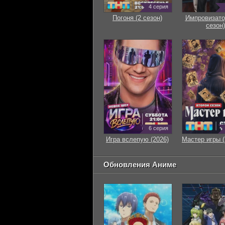
4 серия
Погоня (2 сезон)
Импровизато
сезон)
6 серия
Игра вслепую (2026)
Мастер игры (
Обновления Аниме