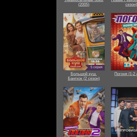
(2005)
сезон)
5 серия
Большой куш.
Погоня (1-2 
Бангкок (2 сезон)