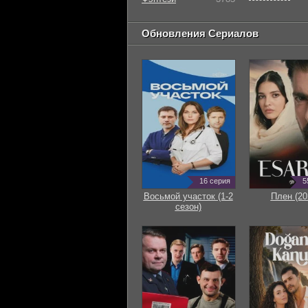
Обновления Сериалов
16 серия
5
Восьмой участок (1-2
Плен (20
сезон)