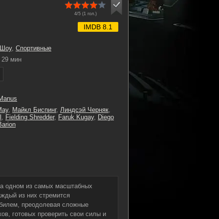
4/5 (
1
гол.)
IMDB 8.1
 Шоу
,
Спортивные
29 мин
cManus
May
,
Майкл Биспинг
,
Линдсэй Черняк
,
l
,
Fielding Shredder
,
Faruk Kugay
,
Diego
Barion
 на одном из самых масштабных
аждый из них стремится
обилем, преодолевая сложные
ов, готовых проверить свои силы и