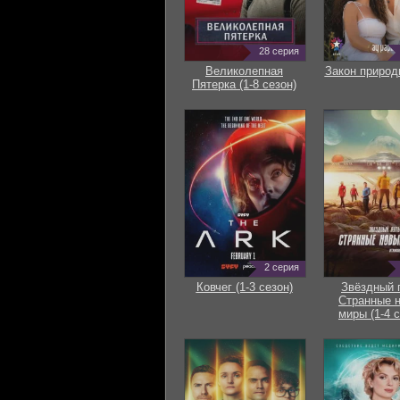
28 серия
Великолепная
Закон природ
Пятерка (1-8 сезон)
2 серия
Ковчег (1-3 сезон)
Звёздный 
Странные 
миры (1-4 с