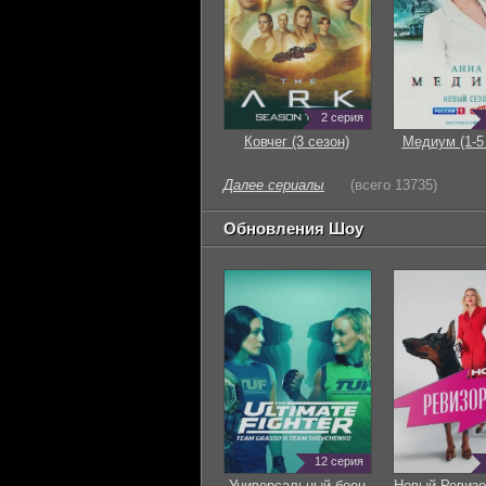
2 серия
Ковчег (3 сезон)
Медиум (1-5
Далее сериалы
(всего 13735)
Обновления Шоу
12 серия
Универсальный боец
Новый Ревизо