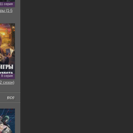
11 серия
ры (1-5
8 серия
2 сезон)
все