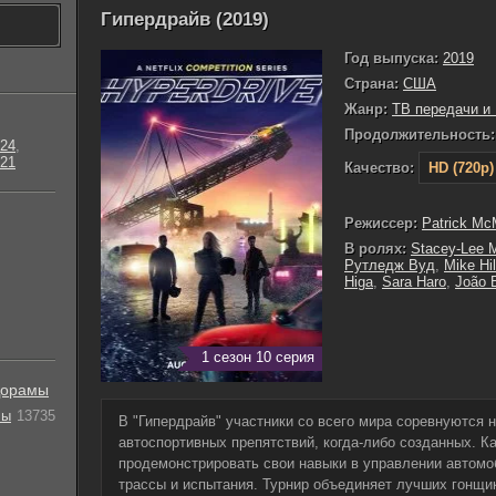
Гипердрайв (2019)
Год выпуска:
2019
Страна:
США
Жанр:
ТВ передачи и
Продолжительность:
24
,
21
Качество:
HD (720p)
Режиссер:
Patrick M
В ролях:
Stacey-Lee 
Рутледж Вуд
,
Mike Hil
Higa
,
Sara Haro
,
João 
1 сезон 10 серия
орамы
лы
13735
В "Гипердрайв" участники со всего мира соревнуются
автоспортивных препятствий, когда-либо созданных. К
продемонстрировать свои навыки в управлении автом
трассы и испытания. Турнир объединяет лучших гонщик