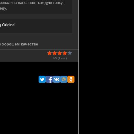
реналина наполняет каждую гонку,
еду.
Original
в хорошем качестве
4/5 (
1
гол.)