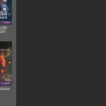
7 серия
н 999
026)
5 серия
оспехах