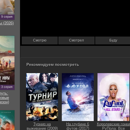
9 серия
ы (2026)
Смотрю
Смотрел
Буду
Рекомендуем посмотреть
3 серия
путь:
новые
езон)
Турнир на
На глубине 6
Королевские гонки
выживание (2009)
футов (2017)
РуПола: Все