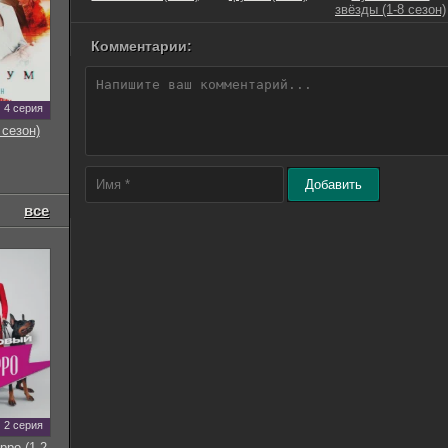
звёзды (1-8 сезон)
Комментарии:
4 серия
 сезон)
Добавить
все
2 серия
рро (1-2